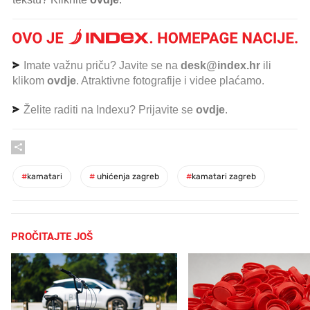
Imate važnu priču? Javite se na
desk@index.hr
ili
klikom
ovdje
. Atraktivne fotografije i videe plaćamo.
Želite raditi na Indexu? Prijavite se
ovdje
.
#
kamatari
#
uhićenja zagreb
#
kamatari zagreb
PROČITAJTE JOŠ