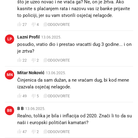
što je uzeo novac i ne vraća ga? Ne, on je žrtva. Ako
kasnite s plaćanjem rata i nazovu vas iz banke prijavite
to policiji, jer su vam stvorili osjećaj nelagode.
27
4
ODGOVORITE
Lazni Profil
13.06.2025.
LP
posudio, vratio dio i prestao vracatti dug 3 godine... i on
je zrtva?
22
2
ODGOVORITE
Mitar Noković
13.06.2025.
MN
Činjenica da sam dužan, a ne vraćam dug, bi kod mene
izazvala osjećaj nelagode.
49
5
ODGOVORITE
B B
13.06.2025.
BB
Realno, tolika je bila i inflacija od 2020. Znači li to da su
naši i europski političari kamatari?
47
2
ODGOVORITE