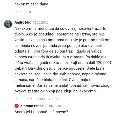
nakon mjesec dana 😂
9
0
Andro Idić
13.06.2025.
Nekako mi smrdi priča da su ovi zajmodavci tražili fol
duplo. Ako je posuditelj poštenjačina i žrtva, što nije
vratio glavnicu sa kamatama na koje je pristao prilikom
uzimanja novca, pa onda zvao policiju ako ovi nebi
odustajali. Ova fora da su oni tražili duplo je valjda
njihova tvrdnja da ih ovako lako otarase. Pa dakle nisu
ništa vraćali 2 godine. Što bi ovi koji su im dali 120 000€
trebali? Da vidimo što bi banke poduzele. Sjele bi na
nekretnine, zaplijenile dio svih prihoda, napale račune
jamaca, naručile blokadu u fini. Ovi nemaju te
mehanizme. Danas se ne isplati posuđivati novac zbog
ovakve zaštite ovih koji posuđuju na lakoćemo.
19
4
ODGOVORITE
Zlorano Prase
13.06.2025.
ZP
Andro jel i ti posuđuješ novce? 😁