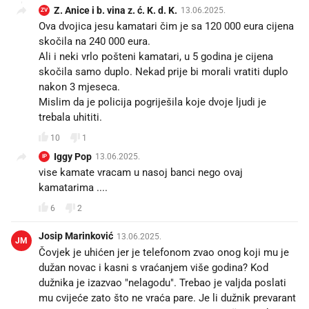
Z. Anice i b. vina z. ć. K. d. K.
13.06.2025.
ZV
Ova dvojica jesu kamatari čim je sa 120 000 eura cijena
skočila na 240 000 eura.
Ali i neki vrlo pošteni kamatari, u 5 godina je cijena
skočila samo duplo. Nekad prije bi morali vratiti duplo
nakon 3 mjeseca.
Mislim da je policija pogriješila koje dvoje ljudi je
trebala uhititi.
10
1
Iggy Pop
13.06.2025.
IP
vise kamate vracam u nasoj banci nego ovaj
kamatarima ....
6
2
Josip Marinković
13.06.2025.
JM
Čovjek je uhićen jer je telefonom zvao onog koji mu je
dužan novac i kasni s vraćanjem više godina? Kod
dužnika je izazvao "nelagodu". Trebao je valjda poslati
mu cvijeće zato što ne vraća pare. Je li dužnik prevarant