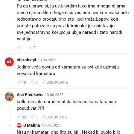
Pa da u pravu si, ja uvik tvrdim iako ima mnogo sljama
medu njima dileri droge nisu vecinom svi kriminalci neki
jednostavno prodaju ono sto ljudi traže.Lopovi koji
koriste položaje su pravi kriminalci jer unistavaju
sve,jednostravno korupcija ubija naraod i zato narodi
nestaju
1
0
abc abvgd
13.06.2025.
AA
Jedino veća govna od kamatara su ovi koji uzimaju
novac od kamatara
10
0
ODGOVORITE
Aca Plenković
13.06.2025.
kolki mozak moraš imat da ideš od kamatara pare
posuđivat ?!?!
32
3
ODGOVORITE
D Malina
13.06.2025.
DM
Nisu ni kamatari ono što su bili. Nekad bi duplo bilo