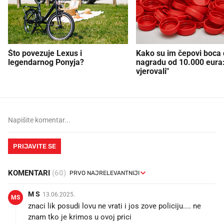
Što povezuje Lexus i
Kako su im čepovi boca d
legendarnog Ponyja?
nagradu od 10.000 eura
vjerovali"
PRIJAVITE SE
KOMENTARI
(60)
M S
13.06.2025.
MS
znaci lik posudi lovu ne vrati i jos zove policiju.... ne
znam tko je krimos u ovoj prici