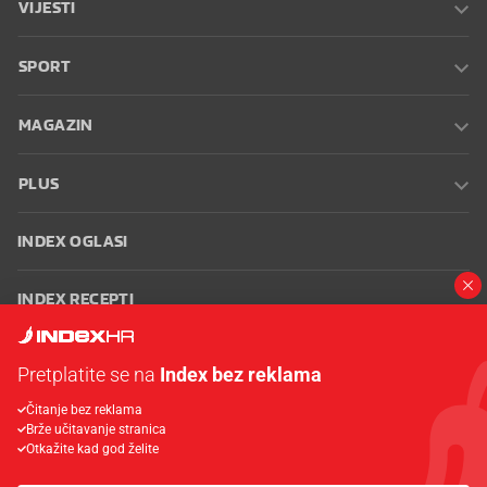
VIJESTI
SPORT
MAGAZIN
PLUS
INDEX OGLASI
INDEX RECEPTI
INFO
Pretplatite se na
Index bez reklama
Čitanje bez reklama
Oglašavanje
Zaposli se na Indexu
Kontakt
Impressum
Uvjeti
Brže učitavanje stranica
korištenja
Postavke kolačića
Otkažite kad god želite