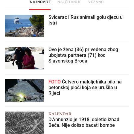
NAJNOVIJE
NAJČITANIJE
VEZANO
Švicarac i Rus snimali golu djecu u
Istri
Ovo je žena (36) privedena zbog
ubojstva partnera (71) kod
Slavonskog Broda
FOTO
Četvero maloljetnika bilo na
betonskoj ploči koja se urušila u
Rijeci
KALENDAR
D’Annunzio je 1918. doletio iznad
Beča. Nije došao bacati bombe