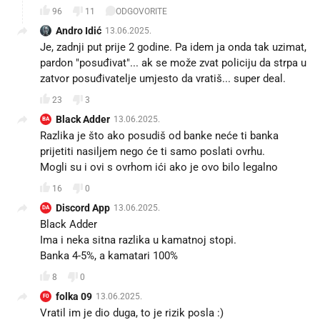
96
11
ODGOVORITE
Andro Idić
13.06.2025.
Je, zadnji put prije 2 godine. Pa idem ja onda tak uzimat,
pardon "posuđivat"... ak se može zvat policiju da strpa u
zatvor posuđivatelje umjesto da vratiš... super deal.
23
3
Black Adder
13.06.2025.
BA
Razlika je što ako posudiš od banke neće ti banka
prijetiti nasiljem nego će ti samo poslati ovrhu.
Mogli su i ovi s ovrhom ići ako je ovo bilo legalno
16
0
Discord App
13.06.2025.
DA
Black Adder
Ima i neka sitna razlika u kamatnoj stopi.
Banka 4-5%, a kamatari 100%
8
0
folka 09
13.06.2025.
F0
Vratil im je dio duga, to je rizik posla :)