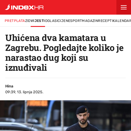
PRETPLATA
ZID
VIJESTI
OGLASI
CIJENE
SPORT
MAGAZIN
RECEPTI
KALENDA
Uhićena dva kamatara u
Zagrebu. Pogledajte koliko je
narastao dug koji su
iznuđivali
Hina
09:39, 13. lipnja 2025.