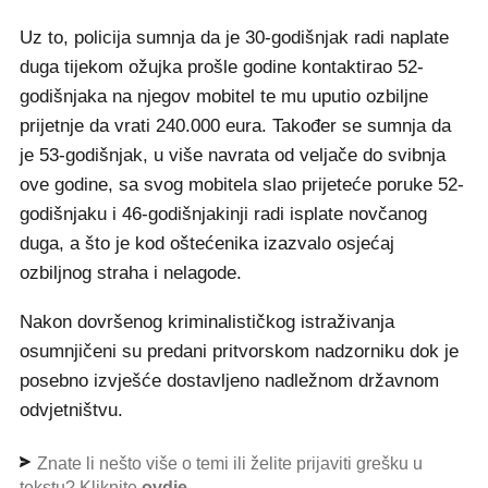
Uz to, policija sumnja da je 30-godišnjak radi naplate
duga tijekom ožujka prošle godine kontaktirao 52-
godišnjaka na njegov mobitel te mu uputio ozbiljne
prijetnje da vrati 240.000 eura. Također se sumnja da
je 53-godišnjak, u više navrata od veljače do svibnja
ove godine, sa svog mobitela slao prijeteće poruke 52-
godišnjaku i 46-godišnjakinji radi isplate novčanog
duga, a što je kod oštećenika izazvalo osjećaj
ozbiljnog straha i nelagode.
Nakon dovršenog kriminalističkog istraživanja
osumnjičeni su predani pritvorskom nadzorniku dok je
posebno izvješće dostavljeno nadležnom državnom
odvjetništvu.
Znate li nešto više o temi ili želite prijaviti grešku u
tekstu? Kliknite
ovdje
.