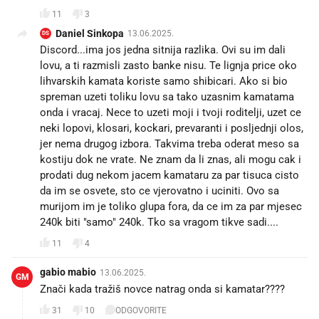
11
3
Daniel Sinkopa
13.06.2025.
DS
Discord...ima jos jedna sitnija razlika. Ovi su im dali
lovu, a ti razmisli zasto banke nisu. Te lignja price oko
lihvarskih kamata koriste samo shibicari. Ako si bio
spreman uzeti toliku lovu sa tako uzasnim kamatama
onda i vracaj. Nece to uzeti moji i tvoji roditelji, uzet ce
neki lopovi, klosari, kockari, prevaranti i posljednji olos,
jer nema drugog izbora. Takvima treba oderat meso sa
kostiju dok ne vrate. Ne znam da li znas, ali mogu cak i
prodati dug nekom jacem kamataru za par tisuca cisto
da im se osvete, sto ce vjerovatno i uciniti. Ovo sa
murijom im je toliko glupa fora, da ce im za par mjesec
240k biti "samo" 240k. Tko sa vragom tikve sadi....
11
4
gabio mabio
13.06.2025.
GM
Znači kada tražiš novce natrag onda si kamatar????
31
10
ODGOVORITE