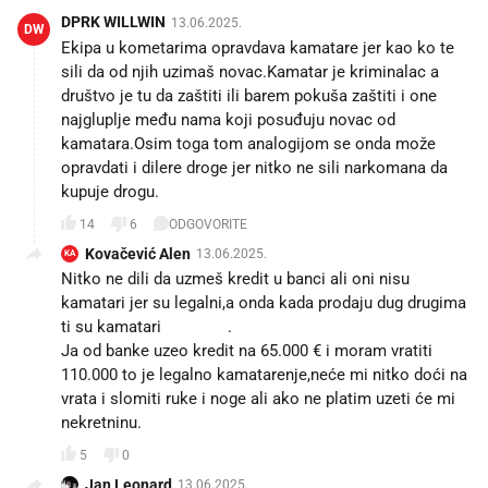
DPRK WILLWIN
13.06.2025.
DW
Ekipa u kometarima opravdava kamatare jer kao ko te
sili da od njih uzimaš novac.Kamatar je kriminalac a
društvo je tu da zaštiti ili barem pokuša zaštiti i one
najgluplje među nama koji posuđuju novac od
kamatara.Osim toga tom analogijom se onda može
opravdati i dilere droge jer nitko ne sili narkomana da
kupuje drogu.
14
6
ODGOVORITE
Kovačević Alen
13.06.2025.
KA
Nitko ne dili da uzmeš kredit u banci ali oni nisu
kamatari jer su legalni,a onda kada prodaju dug drugima
ti su kamatari 😂😂😂.
Ja od banke uzeo kredit na 65.000 € i moram vratiti
110.000 to je legalno kamatarenje,neće mi nitko doći na
vrata i slomiti ruke i noge ali ako ne platim uzeti će mi
nekretninu.😱
5
0
Jan Leonard
13.06.2025.