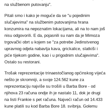
na službenom putovanju".
Pitali smo i kako je moguće da se "u pojedinim
slučajevima" na službenim putovanjima hrana
konzumira na nepoznatim lokacijama, ali na to nam još
nisu odgovorili. E da, pojasnili su nam da je Mimoza
trgovački obrt u kojem se "za potrebe Jedinstvenog
upravnog odjela nabavlja kava, grickalice, slatkiši i
piće tijekom godine, kao i u prigodnim slučajevima".
Ostalo su restorani.
Trošak reprezentacije trinaestočlanog općinskog vijeća
nešto je skromniji, a svoje 124.562 kune za
reprezentaciju najviše su trošili u Barba Bore - od
njihova 23 računa ondje ih je nastalo 11, dok je drugi
na listi Frankie s pet računa. Najveći račun od 14.433
kune platili su kod Barba Bore 18. svibnja. Golemu