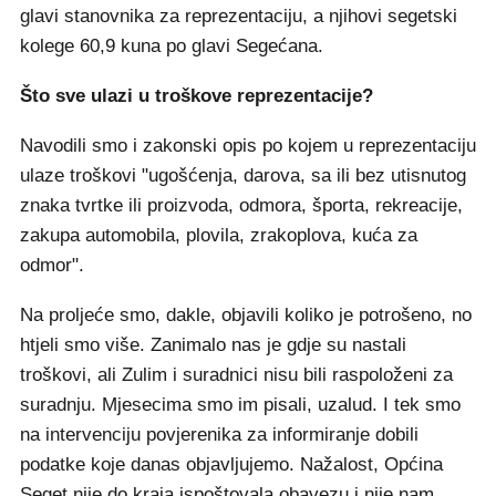
glavi stanovnika za reprezentaciju, a njihovi segetski
kolege 60,9 kuna po glavi Segećana.
Što sve ulazi u troškove reprezentacije?
Navodili smo i zakonski opis po kojem u reprezentaciju
ulaze troškovi "ugošćenja, darova, sa ili bez utisnutog
znaka tvrtke ili proizvoda, odmora, športa, rekreacije,
zakupa automobila, plovila, zrakoplova, kuća za
odmor".
Na proljeće smo, dakle, objavili koliko je potrošeno, no
htjeli smo više. Zanimalo nas je gdje su nastali
troškovi, ali Zulim i suradnici nisu bili raspoloženi za
suradnju. Mjesecima smo im pisali, uzalud. I tek smo
na intervenciju povjerenika za informiranje dobili
podatke koje danas objavljujemo. Nažalost, Općina
Seget nije do kraja ispoštovala obavezu i nije nam,