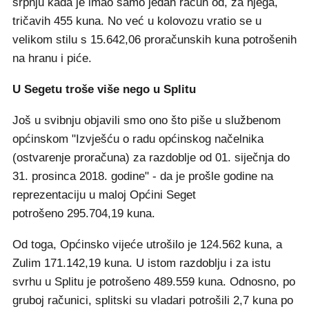
srpnju kada je imao samo jedan račun od, za njega,
tričavih 455 kuna. No već u kolovozu vratio se u
velikom stilu s 15.642,06 proračunskih kuna potrošenih
na hranu i piće.
U Segetu troše više nego u Splitu
Još u svibnju objavili smo ono što piše u službenom
općinskom "Izvješću o radu općinskog načelnika
(ostvarenje proračuna) za razdoblje od 01. siječnja do
31. prosinca 2018. godine" - da je prošle godine na
reprezentaciju u maloj Općini Seget
potrošeno 295.704,19 kuna.
Od toga, Općinsko vijeće utrošilo je 124.562 kuna, a
Zulim 171.142,19 kuna. U istom razdoblju i za istu
svrhu u Splitu je potrošeno 489.559 kuna. Odnosno, po
gruboj računici, splitski su vladari potrošili 2,7 kuna po