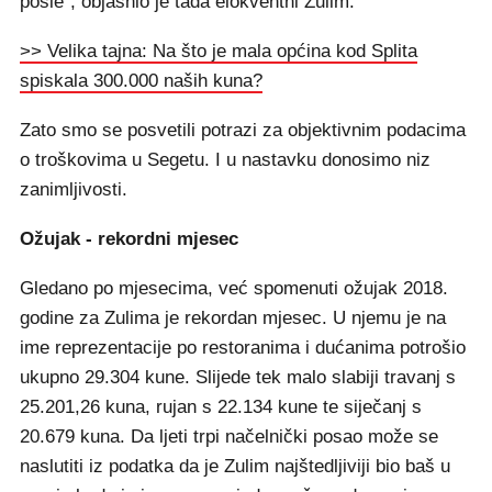
posle", objasnio je tada elokventni Zulim.
>> Velika tajna: Na što je mala općina kod Splita
spiskala 300.000 naših kuna?
Zato smo se posvetili potrazi za objektivnim podacima
o troškovima u Segetu. I u nastavku donosimo niz
zanimljivosti.
Ožujak - rekordni mjesec
Gledano po mjesecima, već spomenuti ožujak 2018.
godine za Zulima je rekordan mjesec. U njemu je na
ime reprezentacije po restoranima i dućanima potrošio
ukupno 29.304 kune. Slijede tek malo slabiji travanj s
25.201,26 kuna, rujan s 22.134 kune te siječanj s
20.679 kuna. Da ljeti trpi načelnički posao može se
naslutiti iz podatka da je Zulim najštedljiviji bio baš u