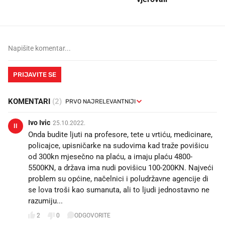
PRIJAVITE SE
KOMENTARI
(2)
Ivo Ivic
25.10.2022.
II
Onda budite ljuti na profesore, tete u vrtiću, medicinare,
policajce, upisničarke na sudovima kad traže povišicu
od 300kn mjesečno na plaću, a imaju plaću 4800-
5500KN, a država ima nudi povišicu 100-200KN. Najveći
problem su općine, načelnici i poludržavne agencije di
se lova troši kao sumanuta, ali to ljudi jednostavno ne
razumiju...
2
0
ODGOVORITE