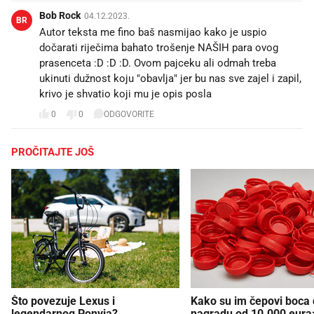
Bob Rock
04.12.2023.
BR
Autor teksta me fino baš nasmijao kako je uspio
dočarati riječima bahato trošenje NAŠIH para ovog
prasenceta :D :D :D. Ovom pajceku ali odmah treba
ukinuti dužnost koju "obavlja" jer bu nas sve zajel i zapil,
krivo je shvatio koji mu je opis posla
0
0
ODGOVORITE
PROČITAJTE JOŠ
Što povezuje Lexus i
Kako su im čepovi boca d
legendarnog Ponyja?
nagradu od 10.000 eura