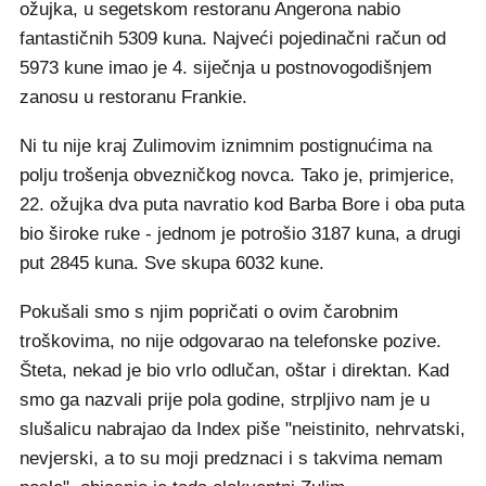
ožujka, u segetskom restoranu Angerona nabio
fantastičnih 5309 kuna. Najveći pojedinačni račun od
5973 kune imao je 4. siječnja u postnovogodišnjem
zanosu u restoranu Frankie.
Ni tu nije kraj Zulimovim iznimnim postignućima na
polju trošenja obvezničkog novca. Tako je, primjerice,
22. ožujka dva puta navratio kod Barba Bore i oba puta
bio široke ruke - jednom je potrošio 3187 kuna, a drugi
put 2845 kuna. Sve skupa 6032 kune.
Pokušali smo s njim popričati o ovim čarobnim
troškovima, no nije odgovarao na telefonske pozive.
Šteta, nekad je bio vrlo odlučan, oštar i direktan. Kad
smo ga nazvali prije pola godine, strpljivo nam je u
slušalicu nabrajao da Index piše "neistinito, nehrvatski,
nevjerski, a to su moji predznaci i s takvima nemam