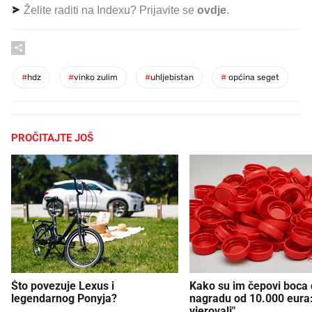
Želite raditi na Indexu? Prijavite se
ovdje
.
#
hdz
#
vinko zulim
#
uhljebistan
#
općina seget
PROČITAJTE JOŠ
Što povezuje Lexus i
Kako su im čepovi boca d
legendarnog Ponyja?
nagradu od 10.000 eura
vjerovali"