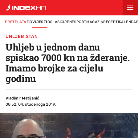
PRETPLATA
ZID
VIJESTI
OGLASI
CIJENE
SPORT
MAGAZIN
RECEPTI
KALENDA
UHLJEBISTAN
Uhljeb u jednom danu
spiskao 7000 kn na žderanje.
Imamo brojke za cijelu
godinu
Vladimir Matijanić
08:52, 04. studenoga 2019.