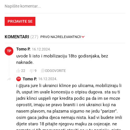
PRIJAVITE SE
KOMENTARI
(27)
Tomo P.
16.12.2024.
TP
uvode li isto i mobilizaciju 18to godisnjaka, bez
naknade.
22
9
ODGOVORITE
Tomo P.
16.12.2024.
TP
i @jura jure li ukrainci klince po ulicama, mobiliziraju li
ih, usput im uvale koncesiju o otpisu dugova. sta su ti
jadni klinci uspjeli npr kredita podic pa da im se moze
oprostit, imaju se pravo braniti i oni ukrainci koji na
nasem plavom, na plazama sigurno ne jedu "parizer".
osim gaca jadna djeca nemaju nista. kad vi budete imli
dijete staro 18 pitajte njegovu majku za osjecaje. ne