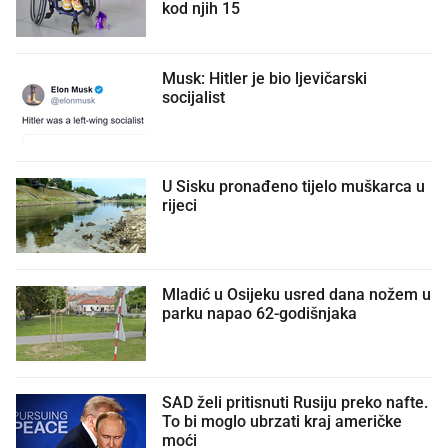
kod njih 15
Musk: Hitler je bio ljevičarski
socijalist
U Sisku pronađeno tijelo muškarca u
rijeci
Mladić u Osijeku usred dana nožem u
parku napao 62-godišnjaka
SAD želi pritisnuti Rusiju preko nafte.
To bi moglo ubrzati kraj američke
moći