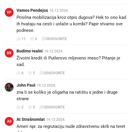
Vamos Pendejos
16.12.2024.
VP
Prisilna mobilizacija kroz otpis dugova? Hek to ono kad
ih hvataju na cesti i uvlače u kombi? Papir stvarno sve
podnese.
11
6
ODGOVORITE
Budimo realni
16.12.2024.
BR
Životni kredit ili Putlerovo mljeveno meso? Pitanje je
sad.
6
5
ODGOVORITE
John Paul
16.12.2024.
zna li se koliko je oligarha na ratištu s jedne i druge
strane
2
0
ODGOVORITE
At Strašnomlat
16.12.2024.
AS
Ameri npr. za regrutaciju nude zdravstvenu skrb na teret