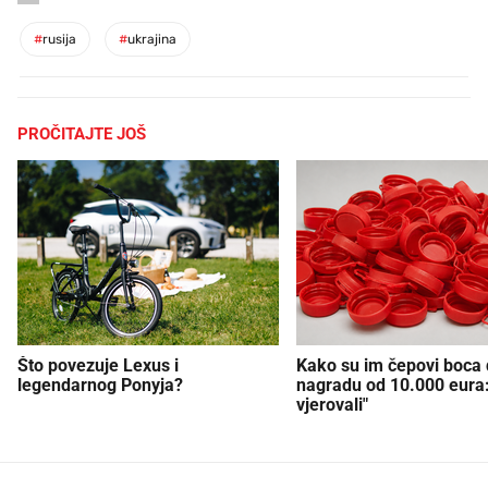
#
rusija
#
ukrajina
PROČITAJTE JOŠ
Što povezuje Lexus i
Kako su im čepovi boca d
legendarnog Ponyja?
nagradu od 10.000 eura
vjerovali"