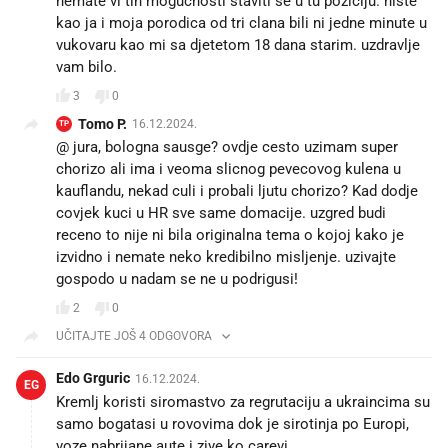
nemate vi tih mogucnosti staviti se u tu poziciju. niste
kao ja i moja porodica od tri clana bili ni jedne minute u
vukovaru kao mi sa djetetom 18 dana starim. uzdravlje
vam bilo.
3
0
Tomo P.
16.12.2024.
TP
@ jura, bologna sausge? ovdje cesto uzimam super
chorizo ali ima i veoma slicnog pevecovog kulena u
kauflandu, nekad culi i probali ljutu chorizo? Kad dodje
covjek kuci u HR sve same domacije. uzgred budi
receno to nije ni bila originalna tema o kojoj kako je
izvidno i nemate neko kredibilno misljenje. uzivajte
gospodo u nadam se ne u podrigusi!
2
0
UČITAJTE JOŠ 4 ODGOVORA
Edo Grguric
16.12.2024.
EG
Kremlj koristi siromastvo za regrutaciju a ukraincima su
samo bogatasi u rovovima dok je sirotinja po Europi,
voze nabrijane aute i zive ko carevi