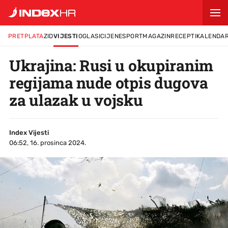
PRETPLATA
ZID
VIJESTI
OGLASI
CIJENE
SPORT
MAGAZIN
RECEPTI
KALENDA
Ukrajina: Rusi u okupiranim
regijama nude otpis dugova
za ulazak u vojsku
Index Vijesti
06:52, 16. prosinca 2024.