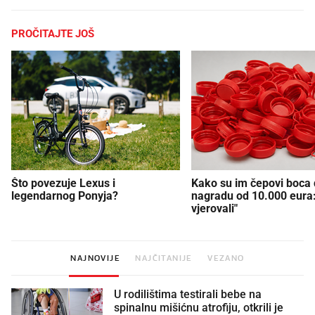
PROČITAJTE JOŠ
Što povezuje Lexus i
Kako su im čepovi boca d
legendarnog Ponyja?
nagradu od 10.000 eura
vjerovali"
NAJNOVIJE
NAJČITANIJE
VEZANO
U rodilištima testirali bebe na
spinalnu mišićnu atrofiju, otkrili je