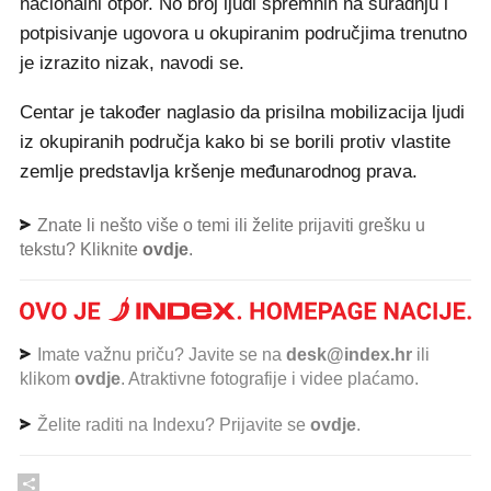
nacionalni otpor. No broj ljudi spremnih na suradnju i
potpisivanje ugovora u okupiranim područjima trenutno
je izrazito nizak, navodi se.
Centar je također naglasio da prisilna mobilizacija ljudi
iz okupiranih područja kako bi se borili protiv vlastite
zemlje predstavlja kršenje međunarodnog prava.
Znate li nešto više o temi ili želite prijaviti grešku u
tekstu? Kliknite
ovdje
.
Imate važnu priču? Javite se na
desk@index.hr
ili
klikom
ovdje
. Atraktivne fotografije i videe plaćamo.
Želite raditi na Indexu? Prijavite se
ovdje
.