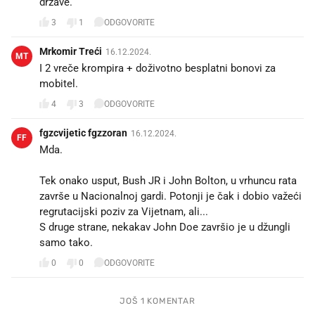
države.
3
1
ODGOVORITE
Mrkomir Treći
16.12.2024.
MT
I 2 vreče krompira + doživotno besplatni bonovi za
mobitel.
4
3
ODGOVORITE
fgzcvijetic fgzzoran
16.12.2024.
FF
Mda.
Tek onako usput, Bush JR i John Bolton, u vrhuncu rata
završe u Nacionalnoj gardi. Potonji je čak i dobio važeći
regrutacijski poziv za Vijetnam, ali...
S druge strane, nekakav John Doe završio je u džungli
samo tako.
0
0
ODGOVORITE
JOŠ 1 KOMENTAR