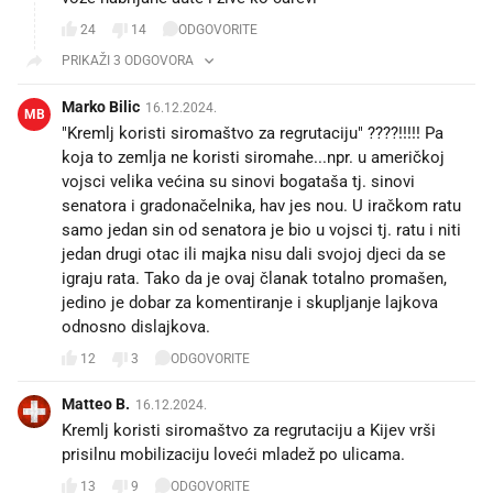
24
14
ODGOVORITE
PRIKAŽI 3 ODGOVORA
Marko Bilic
16.12.2024.
MB
"Kremlj koristi siromaštvo za regrutaciju" ????!!!!! Pa
koja to zemlja ne koristi siromahe...npr. u američkoj
vojsci velika većina su sinovi bogataša tj. sinovi
senatora i gradonačelnika, hav jes nou. U iračkom ratu
samo jedan sin od senatora je bio u vojsci tj. ratu i niti
jedan drugi otac ili majka nisu dali svojoj djeci da se
igraju rata. Tako da je ovaj članak totalno promašen,
jedino je dobar za komentiranje i skupljanje lajkova
odnosno dislajkova.
12
3
ODGOVORITE
Matteo B.
16.12.2024.
Kremlj koristi siromaštvo za regrutaciju a Kijev vrši
prisilnu mobilizaciju loveći mladež po ulicama.
13
9
ODGOVORITE