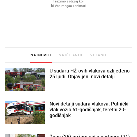
Što povezuje Lexus i
Kako su im čepovi boca d
legendarnog Ponyja?
nagradu od 10.000 eura
vjerovali"
NAJNOVIJE
NAJČITANIJE
VEZANO
U sudaru HŽ-ovih vlakova ozlijeđeno
25 ljudi. Objavljeni novi detalji
Novi detalji sudara vlakova. Putnički
vlak vozio 61-godišnjak, teretni 20-
godišnjak
Žena (36) nožem ubila partnera (71)