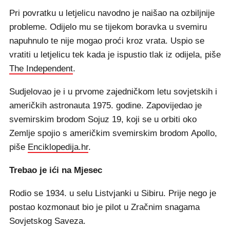
Pri povratku u letjelicu navodno je naišao na ozbiljnije
probleme. Odijelo mu se tijekom boravka u svemiru
napuhnulo te nije mogao proći kroz vrata. Uspio se
vratiti u letjelicu tek kada je ispustio tlak iz odijela, piše
The Independent
.
Sudjelovao je i u prvome zajedničkom letu sovjetskih i
američkih astronauta 1975. godine. Zapovijedao je
svemirskim brodom Sojuz 19, koji se u orbiti oko
Zemlje spojio s američkim svemirskim brodom Apollo,
piše
Enciklopedija.hr
.
Trebao je ići na Mjesec
Rodio se 1934. u selu Listvjanki u Sibiru. Prije nego je
postao kozmonaut bio je pilot u Zračnim snagama
Sovjetskog Saveza.