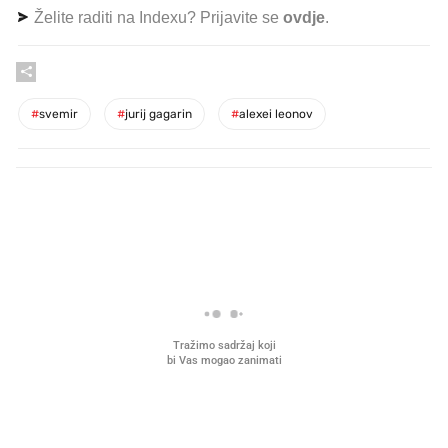
Želite raditi na Indexu? Prijavite se
ovdje
.
#
svemir
#
jurij gagarin
#
alexei leonov
PROČITAJTE JOŠ
Što povezuje Lexus i
Kako su im čepovi boca d
legendarnog Ponyja?
nagradu od 10.000 eura