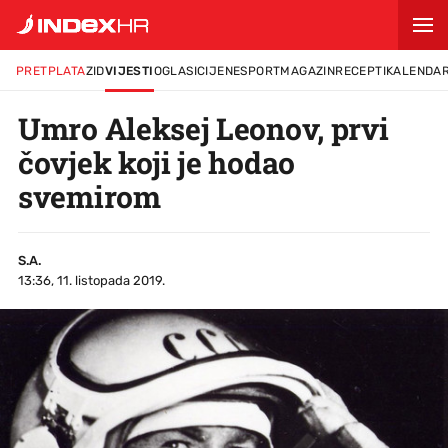
PRETPLATA
ZID
VIJESTI
OGLASI
CIJENE
SPORT
MAGAZIN
RECEPTI
KALENDA
Umro Aleksej Leonov, prvi
čovjek koji je hodao
svemirom
S.A.
13:36, 11. listopada 2019.