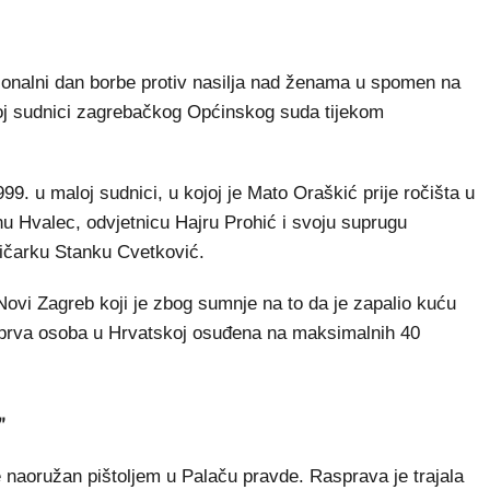
nalni dan borbe protiv nasilja nad ženama u spomen na
aloj sudnici zagrebačkog Općinskog suda tijekom
9. u maloj sudnici, u kojoj je Mato Oraškić prije ročišta u
nu Hvalec, odvjetnicu Hajru Prohić i svoju suprugu
ničarku Stanku Cvetković.
 Novi Zagreb koji je zbog sumnje na to da je zapalio kuću
je prva osoba u Hrvatskoj osuđena na maksimalnih 40
"
je naoružan pištoljem u Palaču pravde. Rasprava je trajala