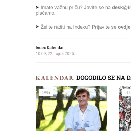
Imate važnu priču? Javite se na
desk@in
plaćamo.
Želite raditi na Indexu? Prijavite se
ovdje
Index Kalendar
10:09, 22. rujna 2025.
DOGODILO SE NA 
KALENDAR
1954
96