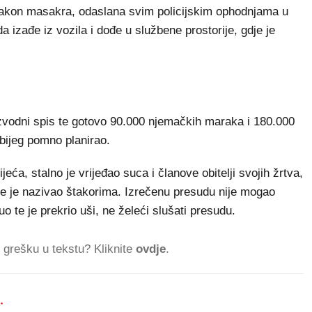
 nakon masakra, odaslana svim policijskim ophodnjama u
da izađe iz vozila i dođe u službene prostorije, gdje je
azvodni spis te gotovo 90.000 njemačkih maraka i 180.000
 bijeg pomno planirao.
eća, stalno je vrijeđao suca i članove obitelji svojih žrtva,
re je nazivao štakorima. Izrečenu presudu nije mogao
o te je prekrio uši, ne želeći slušati presudu.
ti grešku u tekstu? Kliknite
ovdje
.
.
91.037 ČITATELJA