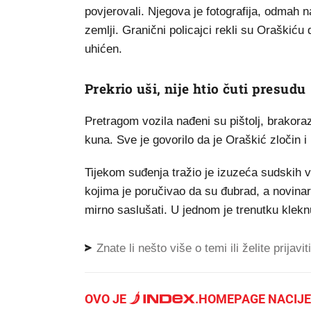
povjerovali. Njegova je fotografija, odmah
zemlji. Granični policajci rekli su Oraškiću 
uhićen.
Prekrio uši, nije htio čuti presudu
Pretragom vozila nađeni su pištolj, brakor
kuna. Sve je govorilo da je Oraškić zločin i
Tijekom suđenja tražio je izuzeća sudskih vij
kojima je poručivao da su đubrad, a novina
mirno saslušati. U jednom je trenutku kleknu
Znate li nešto više o temi ili želite prijavi
OVO JE
.
HOMEPAGE NACIJE