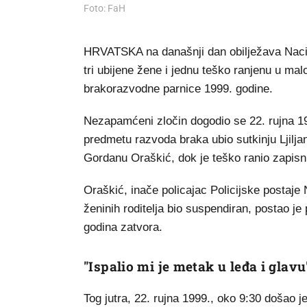
Foto: FaH
HRVATSKA na današnji dan obilježava Nacio
tri ubijene žene i jednu teško ranjenu u m
brakorazvodne parnice 1999. godine.
Nezapamćeni zločin dogodio se 22. rujna 199
predmetu razvoda braka ubio sutkinju Ljilja
Gordanu Oraškić, dok je teško ranio zapis
Oraškić, inače policajac Policijske postaje
ženinih roditelja bio suspendiran, postao 
godina zatvora.
"Ispalio mi je metak u leđa i glavu
Tog jutra, 22. rujna 1999., oko 9:30 došao 