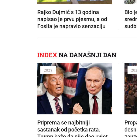
Rajko Dujmić s 13 godina
Bio j
napisao je prvu pjesmu, a od
sredn
Fosila je napravio senzaciju
sudbi
INDEX
NA DANAŠNJI DAN
2025
20
Priprema se najbitniji
Propa
sastanak od početka rata.
desni
Trump kaže da nije dao uvjet
zauze