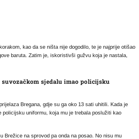
rakom, kao da se ništa nije dogodilo, te je najprije otišao
ve baruta. Zatim je, iskoristivši gužvu koja je nastala,
a suvozačkom sjedalu imao policijsku
ijelaza Bregana, gdje su ga oko 13 sati uhitili. Kada je
policijsku uniformu, koja mu je trebala poslužiti kao
de u Brežice na sprovod pa onda na posao. No nisu mu