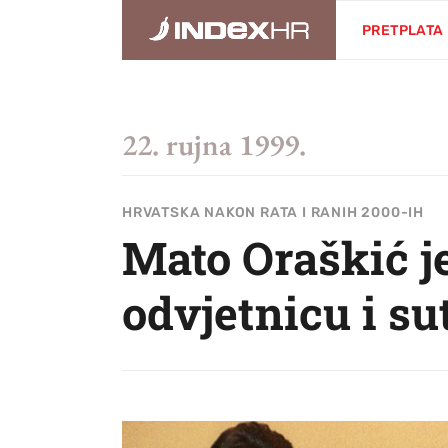
PRETPLATA
22. rujna 1999.
HRVATSKA NAKON RATA I RANIH 2000-IH
Mato Oraškić j
odvjetnicu i su