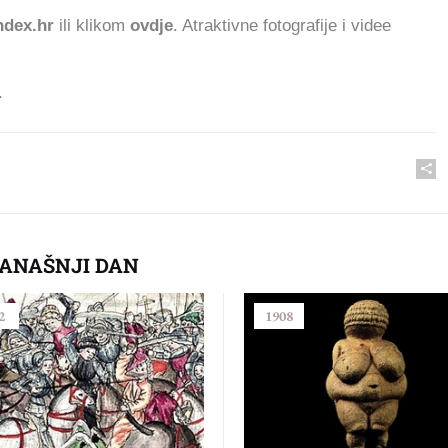
dex.hr
ili klikom
ovdje
. Atraktivne fotografije i videe
.
DANAŠNJI DAN
2
1908