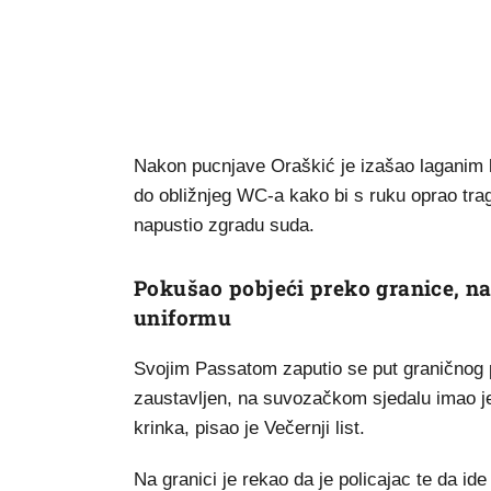
Nakon pucnjave Oraškić je izašao laganim ko
do obližnjeg WC-a kako bi s ruku oprao trago
napustio zgradu suda.
Pokušao pobjeći preko granice, n
uniformu
Svojim Passatom zaputio se put graničnog pr
zaustavljen, na suvozačkom sjedalu imao je 
krinka, pisao je Večernji list.
Na granici je rekao da je policajac te da i