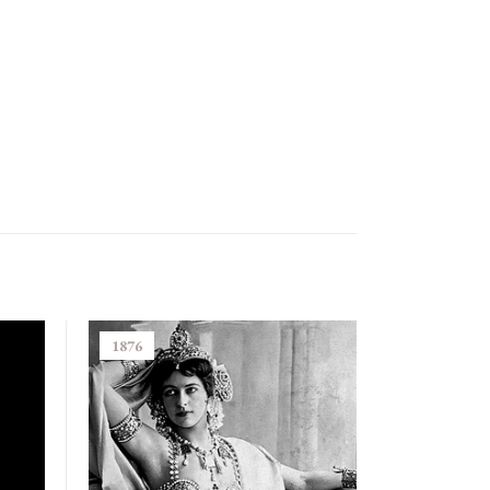
1876
1932