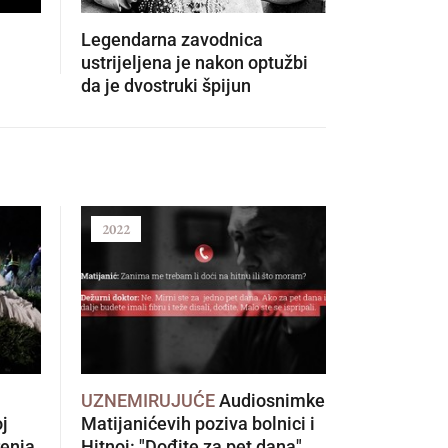
Legendarna zavodnica
Bosonog j
ustrijeljena je nakon optužbi
olimpijski
da je dvostruki špijun
doživio st
2022
2021
UZNEMIRUJUĆE
Audiosnimke
Kilometar
oj
Matijanićevih poziva bolnici i
Pelješkog 
renja
Hitnoj: "Dođite za pet dana"
na cesti, 