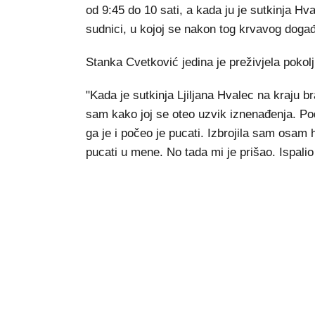
od 9:45 do 10 sati, a kada ju je sutkinja Hva
sudnici, u kojoj se nakon tog krvavog događ
Stanka Cvetković jedina je preživjela pokolj
"Kada je sutkinja Ljiljana Hvalec na kraju b
sam kako joj se oteo uzvik iznenađenja. Podi
ga je i počeo je pucati. Izbrojila sam osam 
pucati u mene. No tada mi je prišao. Ispalio 