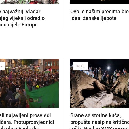
e najvažniji vladar
Ovo je našim precima bio
jeg vijeka i odredio
ideal ženske ljepote
nu cijele Europe
24
2023
li najavljeni prosvjedi
Brane se stotine kuća,
čara. Protuprosvjednici
propušta nasip na kritičn
li ulice Engleske
točki. Poslan SMS upozo