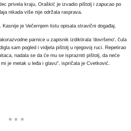
lec privela kraju, Oraškić je izvadio pištolj i zapucao po
aja nikada više nije održala rasprava.
. Kasnije je Večernjem listu opisala stravični događaj.
rakorazvodne parnice u zapisnik izdiktirala 'dovršeno', čula
gla sam pogled i vidjela pištolj u njegovoj ruci. Repetirao
hitaca, nadala se da će mu se isprazniti pištolj, da neće
mi je metak u leđa i glavu", ispričala je Cvetković.