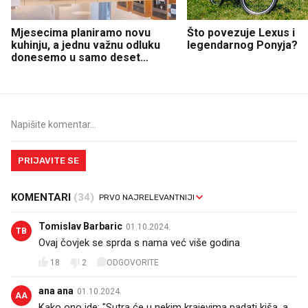
Mjesecima planiramo novu
Što povezuje Lexus i
kuhinju, a jednu važnu odluku
legendarnog Ponyja?
donesemo u samo deset
minuta
PRIJAVITE SE
KOMENTARI
(34)
Tomislav Barbaric
01.10.2024.
TB
Ovaj čovjek se sprda s nama već više godina
18
2
ODGOVORITE
ana ana
01.10.2024.
AA
Kako ono ide: "Sutra će u nekim krajevima padati kiša, a