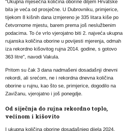
"Ukupna mjesečna količina oborine diljem Hrvatske
bila je veća od prosječne. U Dubrovniku, primjerice,
tijekom 8 kišnih dana izmjereno je 335 litara kiše po
četvornome mjestu, barem prema još neslužbenim
podacima. To će vrlo vjerojatno biti 2. najveća ukupna
rujanska količina oborine u povijesti mjerenja, odmah
iza rekordno kišovitog rujna 2014. godine, s gotovo
363 litre", navodi Vakula.
Pritom su čak 3 dana nadmašeni dosadašnji dnevni
rekordi, ali srećom, ne i rekordna dnevna količina
oborine u rujnu, kao što se, primjerice, dogodilo na
Zavižanu, vjerojatno i još ponegdje.
Od siječnja do rujna rekordno toplo,
većinom i kišovito
I ukupna količina oborine dosadašnjeg dijela 2024.