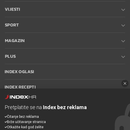
VIJESTI
SPORT
MAGAZIN
PLUS
INDEX OGLASI
INDEX RECEPTI
INFO
Pretplatite se na
Index bez reklama
Čitanje bez reklama
Oglašavanje
Zaposli se na Indexu
Kontakt
Impressum
Uvjeti
Brže učitavanje stranica
korištenja
Postavke kolačića
Otkažite kad god želite