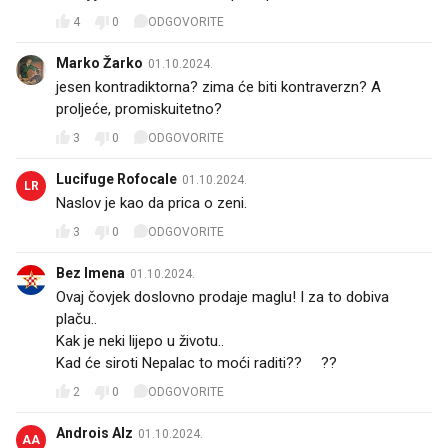
4
0
ODGOVORITE
Marko Žarko
01.10.2024.
jesen kontradiktorna? zima će biti kontraverzn? A
proljeće, promiskuitetno?
3
0
ODGOVORITE
Lucifuge Rofocale
01.10.2024.
LR
Naslov je kao da prica o zeni.
3
0
ODGOVORITE
Bez Imena
01.10.2024.
Ovaj čovjek doslovno prodaje maglu! I za to dobiva
plaču.. 😔🤮
Kak je neki lijepo u životu..
Kad će siroti Nepalac to moći raditi??😜??
2
0
ODGOVORITE
Androis Alz
01.10.2024.
AA