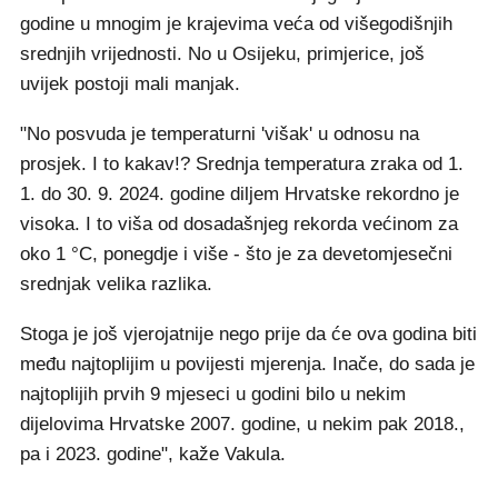
godine u mnogim je krajevima veća od višegodišnjih
srednjih vrijednosti. No u Osijeku, primjerice, još
uvijek postoji mali manjak.
"No posvuda je temperaturni 'višak' u odnosu na
prosjek. I to kakav!? Srednja temperatura zraka od 1.
1. do 30. 9. 2024. godine diljem Hrvatske rekordno je
visoka. I to viša od dosadašnjeg rekorda većinom za
oko 1 °C, ponegdje i više - što je za devetomjesečni
srednjak velika razlika.
Stoga je još vjerojatnije nego prije da će ova godina biti
među najtoplijim u povijesti mjerenja. Inače, do sada je
najtoplijih prvih 9 mjeseci u godini bilo u nekim
dijelovima Hrvatske 2007. godine, u nekim pak 2018.,
pa i 2023. godine", kaže Vakula.