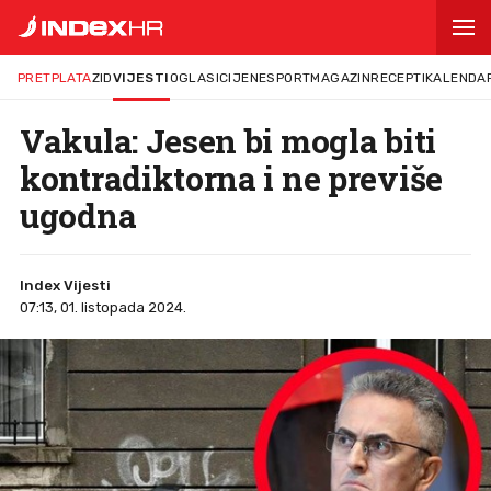
PRETPLATA
ZID
VIJESTI
OGLASI
CIJENE
SPORT
MAGAZIN
RECEPTI
KALENDA
Vakula: Jesen bi mogla biti
kontradiktorna i ne previše
ugodna
Index Vijesti
07:13, 01. listopada 2024.