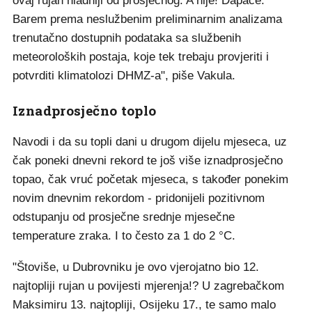
ovaj rujan hladniji od prosječnog. A nije! Dapače.
Barem prema neslužbenim preliminarnim analizama
trenutačno dostupnih podataka sa službenih
meteoroloških postaja, koje tek trebaju provjeriti i
potvrditi klimatolozi DHMZ-a", piše Vakula.
Iznadprosječno toplo
Navodi i da su topli dani u drugom dijelu mjeseca, uz
čak poneki dnevni rekord te još više iznadprosječno
topao, čak vruć početak mjeseca, s također ponekim
novim dnevnim rekordom - pridonijeli pozitivnom
odstupanju od prosječne srednje mjesečne
temperature zraka. I to često za 1 do 2 °C.
"Štoviše, u Dubrovniku je ovo vjerojatno bio 12.
najtopliji rujan u povijesti mjerenja!? U zagrebačkom
Maksimiru 13. najtopliji, Osijeku 17., te samo malo