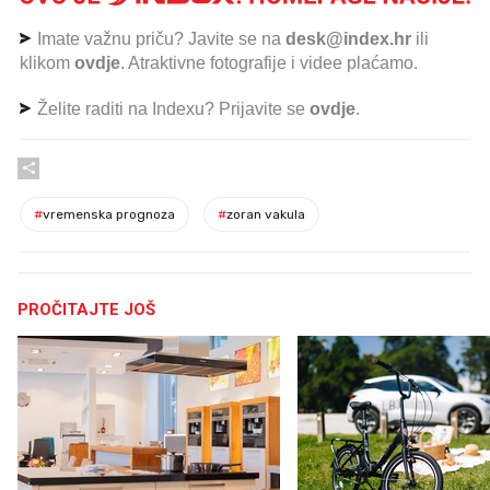
Imate važnu priču? Javite se na
desk@index.hr
ili
klikom
ovdje
. Atraktivne fotografije i videe plaćamo.
Želite raditi na Indexu? Prijavite se
ovdje
.
#
vremenska prognoza
#
zoran vakula
PROČITAJTE JOŠ