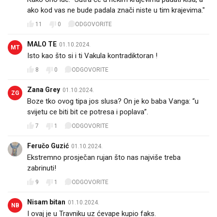
ako kod vas ne bude padala znači niste u tim krajevima."
11
0
ODGOVORITE
MALO TE
01.10.2024.
MT
Isto kao što si i ti Vakula kontradiktoran !
8
0
ODGOVORITE
Zana Grey
01.10.2024.
ZG
Boze tko ovog tipa jos slusa? On je ko baba Vanga: “u
svijetu ce biti bit ce potresa i poplava”.
7
1
ODGOVORITE
Feručo Guzić
01.10.2024.
Ekstremno prosječan rujan što nas najviše treba
zabrinuti!
9
1
ODGOVORITE
Nisam bitan
01.10.2024.
NB
I ovaj je u Travniku uz ćevape kupio faks.