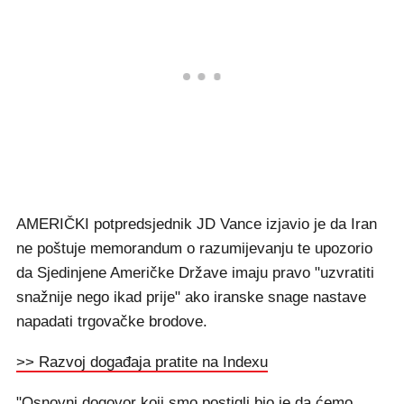
AMERIČKI potpredsjednik JD Vance izjavio je da Iran
ne poštuje memorandum o razumijevanju te upozorio
da Sjedinjene Američke Države imaju pravo "uzvratiti
snažnije nego ikad prije" ako iranske snage nastave
napadati trgovačke brodove.
>> Razvoj događaja pratite na Indexu
"Osnovni dogovor koji smo postigli bio je da ćemo