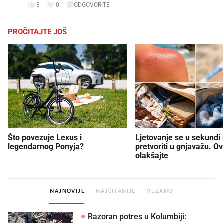
3
0
ODGOVORITE
PROČITAJTE JOŠ
Što povezuje Lexus i
Ljetovanje se u sekundi
legendarnog Ponyja?
pretvoriti u gnjavažu. Ov
olakšajte
NAJNOVIJE
NAJČITANIJE
VEZANO
Razoran potres u Kolumbiji: