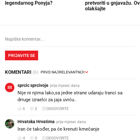
legendarnog Ponyja?
pretvoriti u gnjavažu. Ov
olakšajte
PRIJAVITE SE
KOMENTARI
(6)
sprcic sprcivoje
prije mjesec dana
SS
Nije ni njima lako,sa jedne strane udaraju Iranci sa
drruge izraelci za jaja uvrću..
6
0
ODGOVORITE
Hrvatska Hrvatima
prije mjesec dana
Iran će također, pa će krenuti kmečanje
4
0
ODGOVORITE