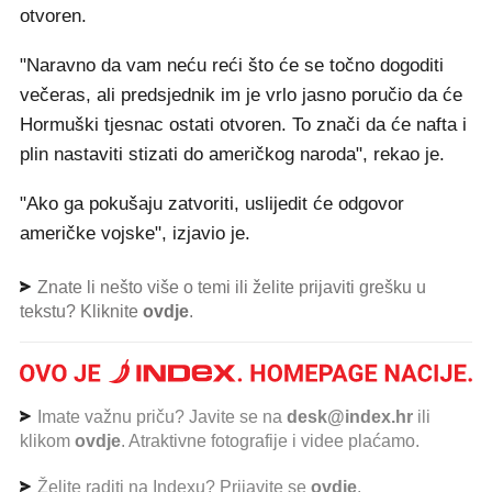
otvoren.
"Naravno da vam neću reći što će se točno dogoditi
večeras, ali predsjednik im je vrlo jasno poručio da će
Hormuški tjesnac ostati otvoren. To znači da će nafta i
plin nastaviti stizati do američkog naroda", rekao je.
"Ako ga pokušaju zatvoriti, uslijedit će odgovor
američke vojske", izjavio je.
Znate li nešto više o temi ili želite prijaviti grešku u
tekstu? Kliknite
ovdje
.
Imate važnu priču? Javite se na
desk@index.hr
ili
klikom
ovdje
. Atraktivne fotografije i videe plaćamo.
Želite raditi na Indexu? Prijavite se
ovdje
.