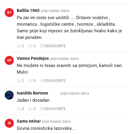
Ballila 1965
prije mjesec dana
B1
Pa zar im niste sve uništili .... Državni vodstvo ,
mornaricu , logističke centre , tvornice , skladišta .
Samo prije koji mjesec se žutokljunac hvalio kako je
Iran poražen.
3
0
ODGOVORITE
Vamos Pendejos
prije mjesec dana
VP
Ne možete ni texas sravniti sa zemčjom, kamoli iran.
Mulci
2
0
ODGOVORITE
Ivanildo Bertone ⚒️⚒️
prije mjesec dana
Jadan i dosadan
8
0
ODGOVORITE
Samo Istina!
prije mjesec dana
SI
Govna cionisticka lazovska...