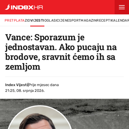
PRETPLATA
ZID
VIJESTI
OGLASI
CIJENE
SPORT
MAGAZIN
RECEPTI
KALENDA
Vance: Sporazum je
jednostavan. Ako pucaju na
brodove, sravnit ćemo ih sa
zemljom
Index Vijesti
|
Prije mjesec dana
21:25, 08. srpnja 2026.