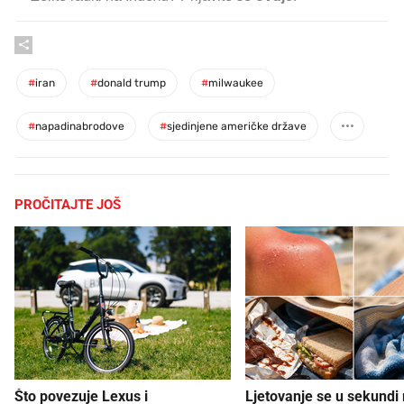
#
iran
#
donald trump
#
milwaukee
#
napadinabrodove
#
sjedinjene američke države
PROČITAJTE JOŠ
Što povezuje Lexus i
Ljetovanje se u sekundi