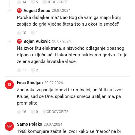
34
5
ODGOVORITE
August Šenuo
20.07.2024.
AŠ
Poruka dislajkerima:"Dao Bog da vam ga majci konj
zabijao do grla.Vječna šteta što su okotile smeće!"
10
1
Bojan Vukovic
20.07.2024.
BV
Na izvorištu elektrana, a nizvodno odlaganje opasnog
otpada uključujući i iskorišteno nuklearno gorivo. To je
zelena agenda hrvatske vlade.
11
2
Ivica Smoljan
20.07.2024.
IS
Zadarska županija lopovi i kriminalci, uništili su izvor
Krupe, sad ce Une, spalionica smeća u Biljanima, pa
promislite
16
0
ODGOVORITE
Samo Polako
20.07.2024.
SP
1968 komunjare zaštitile izvor kako se "narod" ne bi