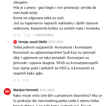
obogatio.
Hdz je u pravu - gazi bagru i sve potaracaj i prodaj da
nam bude bolje.
Kome ne odgovara neka se iseli.
Još su tupamarosi napravili nuklearku i djelili stanove
radnicima. Katastrofa koliko su uništili rvate i hrvatsku.
11
2
ODGOVORITE
Hrvoje Jusuf Obilić
20.07.2024.
HJ
Treba jednom razgraničiti -Komuniste i komunjare.
Komunisti su uglavnompošteni ljudi koji su vjerovali
ideji i uglavnom se tako ponašali. Komunjare su
prilivode i opasna skupina. 90-tih su komunjareosjetili
koji vijetar puše i prikačili se HDZ-u, a komunisti se
raspršili kako gdje.
2
0
Marijan Horvatić
20.07.2024.
MH
Kako može vrelo Une biti u privatnom vlasništvu? Ako je
to područje dio nacionalnog parka onda o njemu treba
brinuti država, a ne neki tamo srebroljupci. Nisam