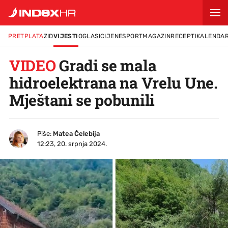
PRETPLATA
ZID
VIJESTI
OGLASI
CIJENE
SPORT
MAGAZIN
RECEPTI
KALENDA
VIDEO
Gradi se mala
hidroelektrana na Vrelu Une.
Mještani se pobunili
Piše:
Matea Čelebija
12:23, 20. srpnja 2024.