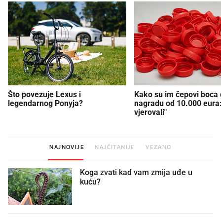
Što povezuje Lexus i
Kako su im čepovi boca d
legendarnog Ponyja?
nagradu od 10.000 eura
vjerovali"
NAJNOVIJE
NAJČITANIJE
VEZANO
Koga zvati kad vam zmija uđe u
kuću?