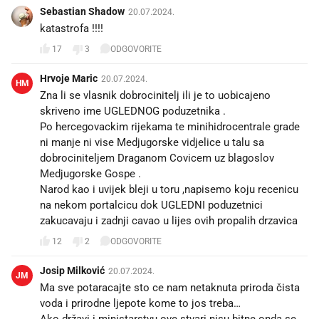
Sebastian Shadow
20.07.2024.
katastrofa !!!!
17
3
ODGOVORITE
Hrvoje Maric
20.07.2024.
HM
Zna li se vlasnik dobrocinitelj ili je to uobicajeno
skriveno ime UGLEDNOG poduzetnika .
Po hercegovackim rijekama te minihidrocentrale grade
ni manje ni vise Medjugorske vidjelice u talu sa
dobrociniteljem Draganom Covicem uz blagoslov
Medjugorske Gospe .
Narod kao i uvijek bleji u toru ,napisemo koju recenicu
na nekom portalcicu dok UGLEDNI poduzetnici
zakucavaju i zadnji cavao u lijes ovih propalih drzavica
12
2
ODGOVORITE
Josip Milković
20.07.2024.
JM
Ma sve potaracajte sto ce nam netaknuta priroda čista
voda i prirodne ljepote kome to jos treba…
Ako državi i ministarstvu ove stvari nisu bitne onda se