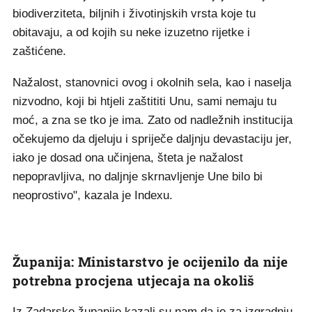
biodiverziteta, biljnih i životinjskih vrsta koje tu
obitavaju, a od kojih su neke izuzetno rijetke i
zaštićene.
Nažalost, stanovnici ovog i okolnih sela, kao i naselja
nizvodno, koji bi htjeli zaštititi Unu, sami nemaju tu
moć, a zna se tko je ima. Zato od nadležnih institucija
očekujemo da djeluju i spriječe daljnju devastaciju jer,
iako je dosad ona učinjena, šteta je nažalost
nepopravljiva, no daljnje skrnavljenje Une bilo bi
neoprostivo", kazala je Indexu.
Županija: Ministarstvo je ocijenilo da nije
potrebna procjena utjecaja na okoliš
Iz Zadarske županije kazali su nam da je za izgradnju