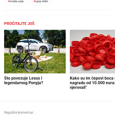
#
vrelo une
#
una mlin
PROČITAJTE JOŠ
Što povezuje Lexus i
Kako su im čepovi boca d
legendarnog Ponyja?
nagradu od 10.000 eura
vjerovali"