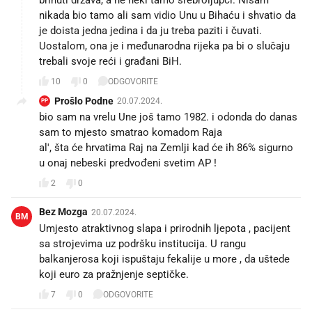
nikada bio tamo ali sam vidio Unu u Bihaću i shvatio da
je doista jedna jedina i da ju treba paziti i čuvati.
Uostalom, ona je i međunarodna rijeka pa bi o slučaju
trebali svoje reći i građani BiH.
10
0
ODGOVORITE
Prošlo Podne
20.07.2024.
PP
bio sam na vrelu Une još tamo 1982. i odonda do danas
sam to mjesto smatrao komadom Raja
al', šta će hrvatima Raj na Zemlji kad će ih 86% sigurno
u onaj nebeski predvođeni svetim AP !
2
0
Bez Mozga
20.07.2024.
BM
Umjesto atraktivnog slapa i prirodnih ljepota , pacijent
sa strojevima uz podršku institucija. U rangu
balkanjerosa koji ispuštaju fekalije u more , da uštede
koji euro za pražnjenje septičke.
7
0
ODGOVORITE