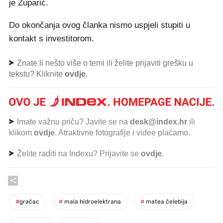
je Župarić.
Do okončanja ovog članka nismo uspjeli stupiti u
kontakt s investitorom.
Znate li nešto više o temi ili želite prijaviti grešku u
tekstu? Kliknite
ovdje
.
Imate važnu priču? Javite se na
desk@index.hr
ili
klikom
ovdje
. Atraktivne fotografije i videe plaćamo.
Želite raditi na Indexu? Prijavite se
ovdje
.
#
gračac
#
mala hidroelektrana
#
matea čelebija