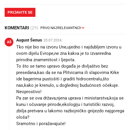
PRIJAVITE SE
KOMENTARI
(29)
August Šenuo
20.07.2024.
AŠ
Tko nije bio na izvoru Une,ujedno i najdubljem izvoru u
ovom dijelu Evrope,ne zna kakva je to izvanredna
prirodna znamenitost i ljepota.
To što se tamo upravo događa je divljaštvo bez
presedana,kao da se na Plitvicama ili slapovima Krke
ide bagerima pustošiti i graditi hidrocentralu,što
nas,kako je krenulo, u doglednoj budućnosti očekuje.
Neoprostivo!
Pa zar se ova država,njena uprava i ministarstva,koja se
kunu i očuvanje prirode,ekologiju i turistički razvoj,
zbilja pretvara u lakomo razbojničko gnijezdo najgorega
ološa?
Sramotno i poražavajuće!