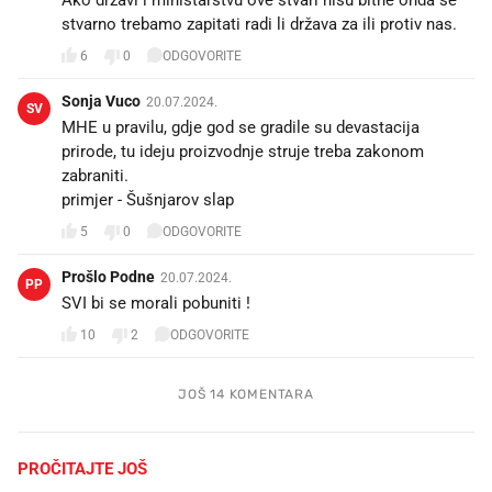
stvarno trebamo zapitati radi li država za ili protiv nas.
6
0
ODGOVORITE
Sonja Vuco
20.07.2024.
SV
MHE u pravilu, gdje god se gradile su devastacija
prirode, tu ideju proizvodnje struje treba zakonom
zabraniti.
primjer - Šušnjarov slap
5
0
ODGOVORITE
Prošlo Podne
20.07.2024.
PP
SVI bi se morali pobuniti !
10
2
ODGOVORITE
JOŠ 14 KOMENTARA
PROČITAJTE JOŠ