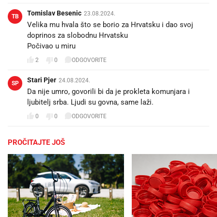
Tomislav Besenic
23.08.2024.
TB
Velika mu hvala što se borio za Hrvatsku i dao svoj
doprinos za slobodnu Hrvatsku
Počivao u miru
2
0
ODGOVORITE
Stari Pjer
24.08.2024.
SP
Da nije umro, govorili bi da je prokleta komunjara i
ljubitelj srba. Ljudi su govna, same laži.
0
0
ODGOVORITE
PROČITAJTE JOŠ