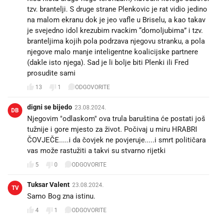
tzv. brantelji. S druge strane Plenkovic je rat vidio jedino
na malom ekranu dok je jeo vafle u Briselu, a kao takav
je svejedno idol krezubim rvackim “domoljubima” i tzv.
branteljima kojih pola podrzava njegovu stranku, a pola
njegove malo manje inteligentne koalicijske partnere
(dakle isto njega). Sad je li bolje biti Plenki ili Fred
prosudite sami
13
1
ODGOVORITE
digni se bijedo
23.08.2024.
DB
Njegovim "odlaskom" ova trula baruština će postati još
tužnije i gore mjesto za život. Počivaj u miru HRABRI
ČOVJEČE.....i da čovjek ne povjeruje.....i smrt političara
vas može rastužiti a takvi su stvarno rijetki
5
0
ODGOVORITE
Tuksar Valent
23.08.2024.
TV
Samo Bog zna istinu.
4
1
ODGOVORITE