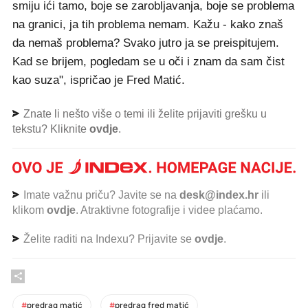
smiju ići tamo, boje se zarobljavanja, boje se problema
na granici, ja tih problema nemam. Kažu - kako znaš
da nemaš problema? Svako jutro ja se preispitujem.
Kad se brijem, pogledam se u oči i znam da sam čist
kao suza", ispričao je Fred Matić.
Znate li nešto više o temi ili želite prijaviti grešku u
tekstu? Kliknite
ovdje
.
Imate važnu priču? Javite se na
desk@index.hr
ili
klikom
ovdje
. Atraktivne fotografije i videe plaćamo.
Želite raditi na Indexu? Prijavite se
ovdje
.
#
predrag matić
#
predrag fred matić