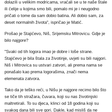
dolazili u velikim modricama, vraćali se u te naše štale
ili ćelije u kojima smo bili, pomalo mi je i neugodno
pričati o tome da sam dobio batina. Ali dobio sam, za
deset normalnih života", ispričao je Matić.
Prošao je Stajićevo, Niš, Srijemsku Mitrovicu. Gdje je
bilo najgore?
"Svaki od tih logora imao je dobre i loše strane.
Stajićevo je bila štala za životinje, uvjeti su bili najgori.
Niš i Mitrovica su ustvari zatvori, ali prema nama se
ponašalo kao prema logorašima, znači nema
elemenata zatvora.
Tako da je teško reći, u Nišu je najgore recimo bilo što
se tiče tih stražara, čuvara, koji su nas životinjski
maltretirali. To su djeca, klinci od 18 godina koji su
svakog dana bili sve gori. Dakle, kad misliš da ne