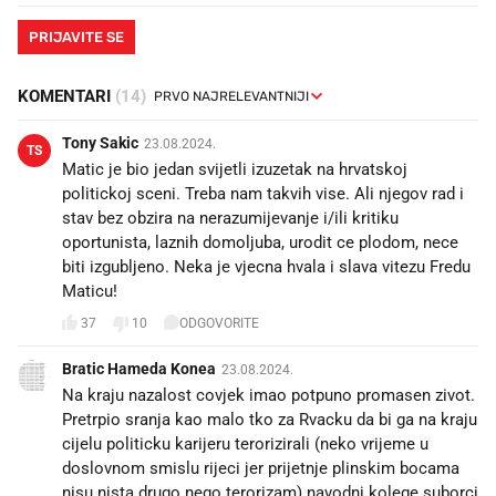
PRIJAVITE SE
KOMENTARI
(14)
Tony Sakic
23.08.2024.
TS
Matic je bio jedan svijetli izuzetak na hrvatskoj
politickoj sceni. Treba nam takvih vise. Ali njegov rad i
stav bez obzira na nerazumijevanje i/ili kritiku
oportunista, laznih domoljuba, urodit ce plodom, nece
biti izgubljeno. Neka je vjecna hvala i slava vitezu Fredu
Maticu!
37
10
ODGOVORITE
Bratic Hameda Konea
23.08.2024.
Na kraju nazalost covjek imao potpuno promasen zivot.
Pretrpio sranja kao malo tko za Rvacku da bi ga na kraju
cijelu politicku karijeru terorizirali (neko vrijeme u
doslovnom smislu rijeci jer prijetnje plinskim bocama
nisu nista drugo nego terorizam) navodni kolege suborci