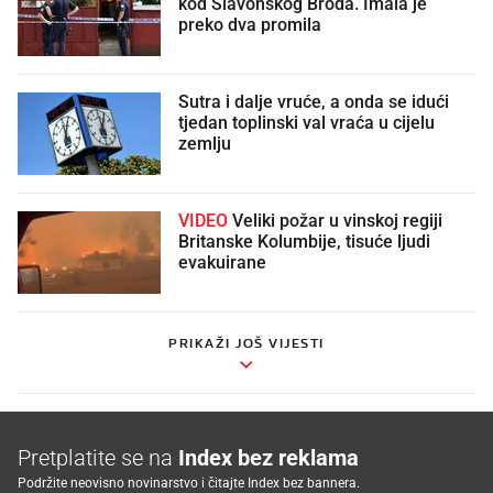
kod Slavonskog Broda. Imala je
preko dva promila
Sutra i dalje vruće, a onda se idući
tjedan toplinski val vraća u cijelu
zemlju
VIDEO
Veliki požar u vinskoj regiji
Britanske Kolumbije, tisuće ljudi
evakuirane
PRIKAŽI JOŠ VIJESTI
Pretplatite se na
Index bez reklama
Podržite neovisno novinarstvo i čitajte Index bez bannera.