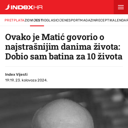
PRETPLATA
ZID
VIJESTI
OGLASI
CIJENE
SPORT
MAGAZIN
RECEPTI
KALENDA
Ovako je Matić govorio o
najstrašnijim danima života:
Dobio sam batina za 10 života
Index Vijesti
19:19, 23. kolovoza 2024.