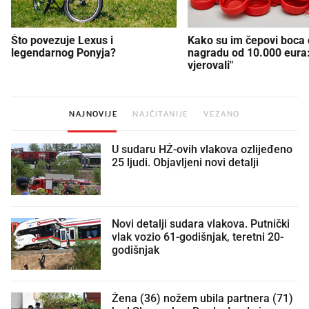
Što povezuje Lexus i
Kako su im čepovi boca d
legendarnog Ponyja?
nagradu od 10.000 eura
vjerovali"
NAJNOVIJE
NAJČITANIJE
VEZANO
U sudaru HŽ-ovih vlakova ozlijeđeno
25 ljudi. Objavljeni novi detalji
Novi detalji sudara vlakova. Putnički
vlak vozio 61-godišnjak, teretni 20-
godišnjak
Žena (36) nožem ubila partnera (71)