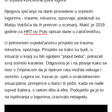
tri srpska koncentracijska logora.
Njegova sjećanja na dane provedene u srpskim
logorima - traume, iskustva, spoznaje, potaknuli su
Matiju Vukšića da ih pretvori u scenarij. Matić je 2019.
godine za
HRT-ov Puls
opisao dane u zatočeništvu.
U potresnom svjedočanstvu prisjetio se trauma,
iskustva, spoznaja. Prisjetio se kako su ljudi, u
situaciji u kojoj su bili ogoljeni "poput beba", pokazali
svoj istinski karakter. Odgovorio je i na pitanje kako se
nosi s činjenicom da je tijekom rata možda nekoga i
usmrtio. Logora se, kazao je, sjeti u svakodnevnim
situacijama, primjerice u banci ili pošti, kada se nađe
ispred šaltera, s nekim tête-à-tête. Podsjetilo ga je to
na ispitivanja u logorima, izazivalo nelagodu.