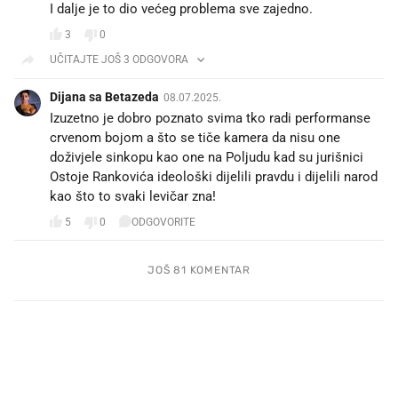
I dalje je to dio većeg problema sve zajedno.
3
0
UČITAJTE JOŠ 3 ODGOVORA
Dijana sa Betazeda
08.07.2025.
Izuzetno je dobro poznato svima tko radi performanse
crvenom bojom a što se tiče kamera da nisu one
doživjele sinkopu kao one na Poljudu kad su jurišnici
Ostoje Rankovića ideološki dijelili pravdu i dijelili narod
kao što to svaki levičar zna!
5
0
ODGOVORITE
JOŠ 81 KOMENTAR
PROČITAJTE JOŠ