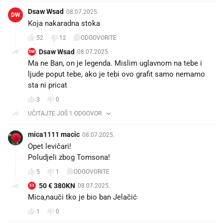
Dsaw Wsad
08.07.2025.
DW
Koja nakaradna stoka
52
12
ODGOVORITE
Dsaw Wsad
08.07.2025.
DW
Ma ne Ban, on je legenda. Mislim uglavnom na tebe i
ljude poput tebe, ako je tebi ovo grafit samo nemamo
sta ni pricat
3
0
UČITAJTE JOŠ 1 ODGOVOR
mica1111 macic
08.07.2025.
Opet levičari!
Poludjeli zbog Tomsona!
5
1
ODGOVORITE
50 € 380KN
08.07.2025.
53
Mica,nauči tko je bio ban Jelačić
1
0