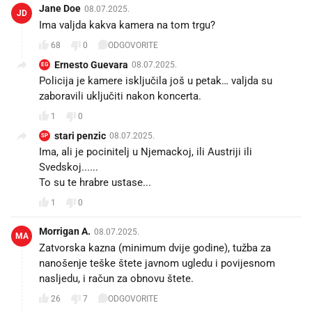
Jane Doe
08.07.2025.
JD
Ima valjda kakva kamera na tom trgu?
68
0
ODGOVORITE
Ernesto Guevara
08.07.2025.
EG
Policija je kamere isključila još u petak… valjda su
zaboravili uključiti nakon koncerta.
1
0
stari penzic
08.07.2025.
SP
Ima, ali je pocinitelj u Njemackoj, ili Austriji ili
Svedskoj......
To su te hrabre ustase...
1
0
Morrigan A.
08.07.2025.
MA
Zatvorska kazna (minimum dvije godine), tužba za
nanošenje teške štete javnom ugledu i povijesnom
nasljedu, i račun za obnovu štete.
26
7
ODGOVORITE