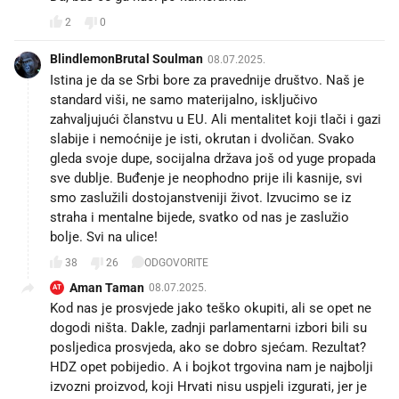
2
0
BlindlemonBrutal Soulman
08.07.2025.
Istina je da se Srbi bore za pravednije društvo. Naš je
standard viši, ne samo materijalno, isključivo
zahvaljujući članstvu u EU. Ali mentalitet koji tlači i gazi
slabije i nemoćnije je isti, okrutan i dvoličan. Svako
gleda svoje dupe, socijalna država još od yuge propada
sve dublje. Buđenje je neophodno prije ili kasnije, svi
smo zaslužili dostojanstveniji život. Izvucimo se iz
straha i mentalne bijede, svatko od nas je zaslužio
bolje. Svi na ulice!
38
26
ODGOVORITE
Aman Taman
08.07.2025.
AT
Kod nas je prosvjede jako teško okupiti, ali se opet ne
dogodi ništa. Dakle, zadnji parlamentarni izbori bili su
posljedica prosvjeda, ako se dobro sjećam. Rezultat?
HDZ opet pobijedio. A i bojkot trgovina nam je najbolji
izvozni proizvod, koji Hrvati nisu uspjeli izgurati, jer je