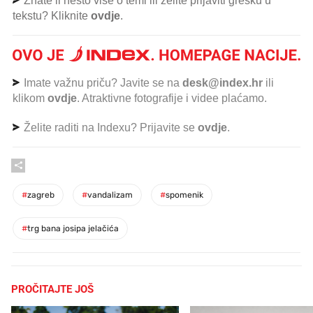
Znate li nešto više o temi ili želite prijaviti grešku u
tekstu? Kliknite
ovdje
.
Imate važnu priču? Javite se na
desk@index.hr
ili
klikom
ovdje
. Atraktivne fotografije i videe plaćamo.
Želite raditi na Indexu? Prijavite se
ovdje
.
#
zagreb
#
vandalizam
#
spomenik
#
trg bana josipa jelačića
PROČITAJTE JOŠ