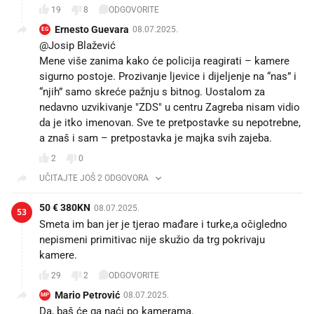
19
8
ODGOVORITE
Ernesto Guevara
08.07.2025.
EG
@Josip Blažević
Mene više zanima kako će policija reagirati – kamere
sigurno postoje. Prozivanje ljevice i dijeljenje na “nas” i
“njih” samo skreće pažnju s bitnog. Uostalom za
nedavno uzvikivanje "ZDS" u centru Zagreba nisam vidio
da je itko imenovan. Sve te pretpostavke su nepotrebne,
a znaš i sam – pretpostavka je majka svih zajeba.
2
0
UČITAJTE JOŠ 2 ODGOVORA
50 € 380KN
08.07.2025.
53
Smeta im ban jer je tjerao mađare i turke,a očigledno
nepismeni primitivac nije skužio da trg pokrivaju
kamere.
29
2
ODGOVORITE
Mario Petrović
08.07.2025.
MP
Da, baš će ga naći po kamerama.