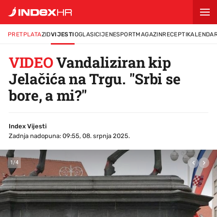
PRETPLATA
ZID
VIJESTI
OGLASI
CIJENE
SPORT
MAGAZIN
RECEPTI
KALENDA
VIDEO
Vandaliziran kip
Jelačića na Trgu. "Srbi se
bore, a mi?"
Index Vijesti
Zadnja nadopuna: 09:55, 08. srpnja 2025.
1
/
4