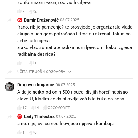
konformizam važniji od viših ciljeva.
7
2
Damir Draženović
08.07.2025.
DD
frano, riblje pamćenje? te prosvjede je organizirala vlada
skupa s udrugom potrošača i time su skrenuli fokus sa
sebe radi cijena...
a ako vladu smatrate radikalnom ljevicom: kako izgleda
radikalna desnica?
3
1
UČITAJTE JOŠ 4 ODGOVORA
Drugovi i drugarice
08.07.2025.
A da je netko od onih 500 tisuća 'divljih hordi' napisao
slovo U, kladim se da bi ovdje već bila buka do neba.
17
4
ODGOVORITE
Lady Thalestris
09.07.2025.
LT
a ne, nije, svi su nosili cvijeće i pjevali kumbaja
1
0