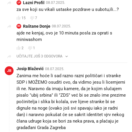
Lazni Profil
08.07.2025.
LP
za sve koji su vikali ustaske pozdrave u subotu,ili...?
15
7
Raštane Donje
08.07.2025.
RD
ajde ne kenjaj, ovo je 10 minuta posla za oprati s
miniwashom
2
1
UČITAJTE JOŠ 3 ODGOVORA
Josip Blažević
08.07.2025.
JB
Zanima me hoće li sad razno razni političari i stranke
SDP i MOŽEMO osuditi ovo, da vidimo jesu li licemjerni
ili ne. Naravno da imaju kamere, da je kojim slučajem
pisalo "ubij srbina" ili "ZDS" već bi se znalo ime prezime
počinitelja i slika bi kolala, sve lijeve stranke bi se
dignule na noge (ovako još svi spavaju iako je radni
dan) i naravno pokušat će se sakrit identitet vjrv nekog
člana udruge koja se bori za neka prava, a plaćaju je
gradađani Grada Zagreba