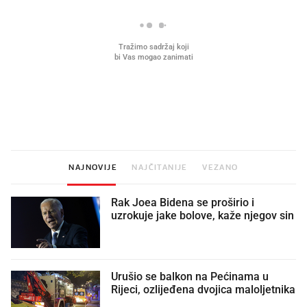
Što povezuje Lexus i
Kako su im čepovi boca d
legendarnog Ponyja?
nagradu od 10.000 eura
vjerovali"
NAJNOVIJE
NAJČITANIJE
VEZANO
Rak Joea Bidena se proširio i
uzrokuje jake bolove, kaže njegov sin
Urušio se balkon na Pećinama u
Rijeci, ozlijeđena dvojica maloljetnika