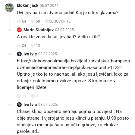
klokan jack
08.07.2025.
Ovi ljevicari su stvarno jadni! Kaj je u tim glavama?
64
58
ODGOVORITE
Marin Sladoljev
08.07.2025.
MS
A odakle znaš da su ljevičari? Vidio si ih?
24
13
Ivo Ivic
08.07.2025.
https://slobodnadalmacija.hr/vijesti/hrvatska/thompson
ov-menadzer-amnestiran-za-pljacku-u-salonitu-11231
Upitno je tko je to nacrtao, ali ako jesu ljevičari, lako za
crtanje, dok imamo ovakve lopove. S kojima se vi
licemjeri ližete.
11
7
Ivo Ivic
08.07.2025.
Chase, klinci općenito nemaju pojma o povijesti. Na
obje strane. I vjerojatno jesu klinci u pitanju. U 90 posto
slučajeva mularija šara ustaške grbove, kojekakve
parole, itd..