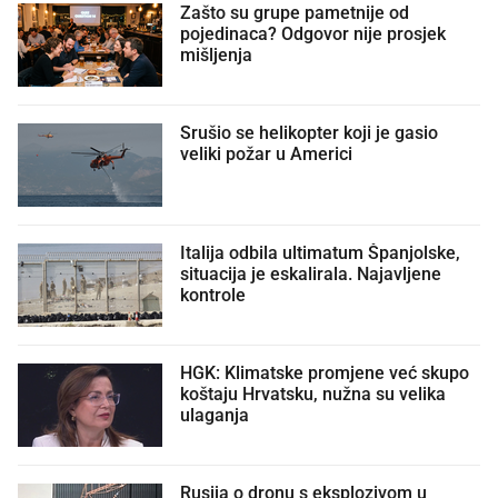
Zašto su grupe pametnije od
pojedinaca? Odgovor nije prosjek
mišljenja
Srušio se helikopter koji je gasio
veliki požar u Americi
Italija odbila ultimatum Španjolske,
situacija je eskalirala. Najavljene
kontrole
HGK: Klimatske promjene već skupo
koštaju Hrvatsku, nužna su velika
ulaganja
Rusija o dronu s eksplozivom u