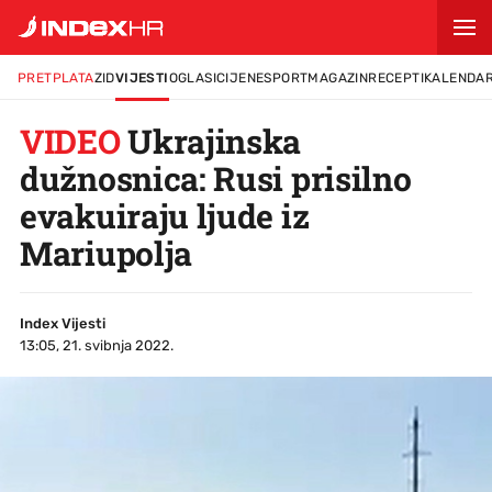
PRETPLATA
ZID
VIJESTI
OGLASI
CIJENE
SPORT
MAGAZIN
RECEPTI
KALENDA
VIDEO
Ukrajinska
dužnosnica: Rusi prisilno
evakuiraju ljude iz
Mariupolja
Index Vijesti
13:05, 21. svibnja 2022.