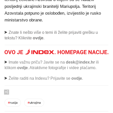
posljednji ukrajinski branitelji Mariupolja. Teritorij
Azovstala potpuno je oslobođen, izvijestilo je rusko
ministarstvo obrane.
Znate li nešto više o temi ili želite prijaviti grešku u
tekstu? Kliknite
ovdje
.
Imate važnu priču? Javite se na
desk@index.hr
ili
klikom
ovdje
. Atraktivne fotografije i videe plaćamo.
Želite raditi na Indexu? Prijavite se
ovdje
.
#
rusija
#
ukrajina