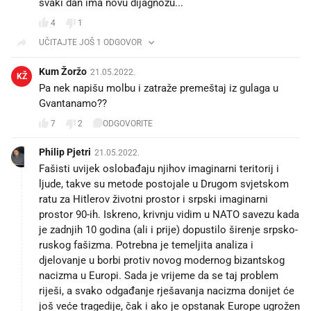
svaki dan ima novu dijagnozu...
4
1
UČITAJTE JOŠ 1 ODGOVOR
Kum Žoržo
21.05.2022.
KŽ
Pa nek napišu molbu i zatraže premeštaj iz gulaga u
Gvantanamo??
7
2
ODGOVORITE
Philip Pjetri
21.05.2022.
Fašisti uvijek oslobađaju njihov imaginarni teritorij i
ljude, takve su metode postojale u Drugom svjetskom
ratu za Hitlerov životni prostor i srpski imaginarni
prostor 90-ih. Iskreno, krivnju vidim u NATO savezu kada
je zadnjih 10 godina (ali i prije) dopustilo širenje srpsko-
ruskog fašizma. Potrebna je temeljita analiza i
djelovanje u borbi protiv novog modernog bizantskog
nacizma u Europi. Sada je vrijeme da se taj problem
riješi, a svako odgađanje rješavanja nacizma donijet će
još veće tragedije, čak i ako je opstanak Europe ugrožen