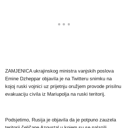
ZAMJENICA ukrajinskog ministra vanjskih poslova
Emine Dzheppar objavila je na Twitteru snimku na
kojoj ruski vojnici uz prijetnju oružjem provode prisilnu
evakuaciju civila iz Mariupolja na ruski teritorij.
Podsjetimo, Rusija je objavila da je potpuno zauzela
teritorij čeličane Azovstal u kojem su se nalazili