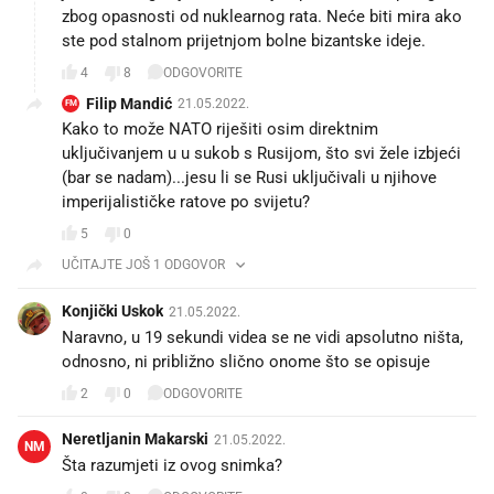
zbog opasnosti od nuklearnog rata. Neće biti mira ako
ste pod stalnom prijetnjom bolne bizantske ideje.
4
8
ODGOVORITE
Filip Mandić
21.05.2022.
FM
Kako to može NATO riješiti osim direktnim
uključivanjem u u sukob s Rusijom, što svi žele izbjeći
(bar se nadam)...jesu li se Rusi uključivali u njihove
imperijalističke ratove po svijetu?
5
0
UČITAJTE JOŠ 1 ODGOVOR
Konjički Uskok
21.05.2022.
Naravno, u 19 sekundi videa se ne vidi apsolutno ništa,
odnosno, ni približno slično onome što se opisuje
2
0
ODGOVORITE
Neretljanin Makarski
21.05.2022.
NM
Šta razumjeti iz ovog snimka?