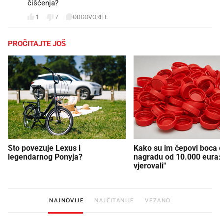
čišćenja?
1
7
ODGOVORITE
PROČITAJTE JOŠ
Što povezuje Lexus i
Kako su im čepovi boca d
legendarnog Ponyja?
nagradu od 10.000 eura
vjerovali"
NAJNOVIJE
NAJČITANIJE
VEZANO