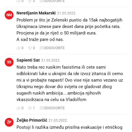
0
0
ODGOVORITE
Neretljanin Makarski
21.05.2022.
NM
Problem je što je Zelenski pustio da 15ak najbogatijih
Ukrajinaca iznese pare deset dana prije početka rata.
Procjena je da je riječ o 50 milijardi eura.
A sad traže pare od nas.
0
0
ODGOVORITE
Sapienti Sat
21.05.2022.
SS
Nato treba rec rusikim fasistima ili cete sami
odblokirati luke u ukrajini da ide izvoz zitarica ili cemo
mi.a vi probajte napasti! Ovo vise nije samo vezano uz
Ukrajinu nego dovar dio svijeta ce gladovat zbog
sugavih ruskih ambicija....ambicija njihovih
vkaszodrzaca na celu sa Vladolfom
0
1
ODGOVORITE
Željko Primorčić
21.05.2022.
ŽP
Postoji li razlika između prisilna evakuacije i etničkog