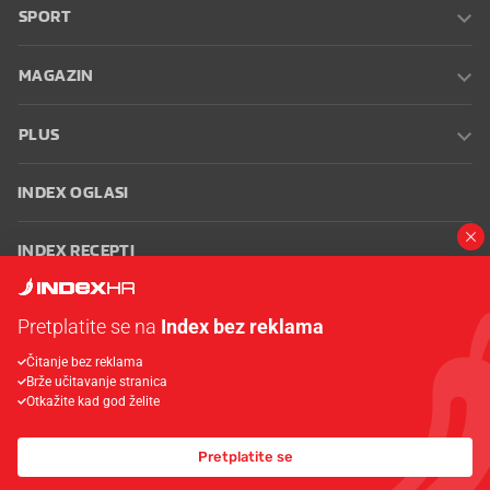
SPORT
MAGAZIN
PLUS
INDEX OGLASI
INDEX RECEPTI
INFO
Pretplatite se na
Index bez reklama
Čitanje bez reklama
Oglašavanje
Zaposli se na Indexu
Kontakt
Impressum
Uvjeti
Brže učitavanje stranica
korištenja
Postavke kolačića
Otkažite kad god želite
Pretplatite se
© 2026 Index