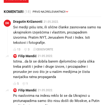
KOMENTARI
(18)
Dragutin Križanović
21.05.2022.
DK
Svi mediji pišu iste, ili slične članke zasnovana samo na
ukrajinskim izvješćima i vlastitim, prozapadnim
izvorima. Pratim NYT, Jerusalem Post i Index. Isti
tekstovi i fotografije.
13
3
ODGOVORITE
Filip Mandić
21.05.2022.
FM
Istina...da bi se dobila barem djelomično cijela slika
treba pratiti i jedne i druge izvore, i prozapadne i
proruske jer ovo što je u našim medijima je čista
navijačka ratna propaganda
5
1
Filip Mandić
21.05.2022.
FM
Po naslovima na indexu reklo bi se da Ukrajinci u
protunapadima samo što nisu došli do Moskve, a Putin