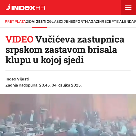
PRETPLATA
ZID
VIJESTI
OGLASI
CIJENE
SPORT
MAGAZIN
RECEPTI
KALENDA
VIDEO
Vučićeva zastupnica
srpskom zastavom brisala
klupu u kojoj sjedi
Index Vijesti
Zadnja nadopuna: 20:45, 04. ožujka 2025.