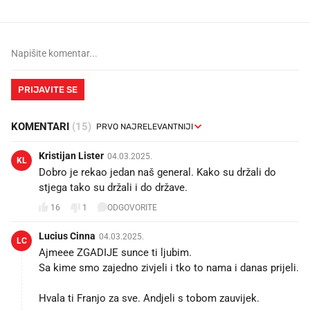
PRIJAVITE SE
KOMENTARI
(15)
Kristijan Lister
04.03.2025.
KL
Dobro je rekao jedan naš general. Kako su držali do
stjega tako su držali i do države.
16
1
ODGOVORITE
Lucius Cinna
04.03.2025.
LC
Ajmeee ZGADIJE sunce ti ljubim.
Sa kime smo zajedno zivjeli i tko to nama i danas prijeli.
Hvala ti Franjo za sve. Andjeli s tobom zauvijek.