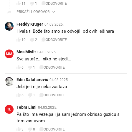
11
1
ODGOVORITE
PRIKAŽI 1 ODGOVOR
Freddy Kruger
04.03.2025.
Hvala ti Bože što smo se odvojili od ovih lešinara🙏🙏
10
2
ODGOVORITE
Mos Mislit
04.03.2025.
MM
Sve ustaše... niko ne sjedi...
6
1
ODGOVORITE
Edin Salaharević
04.03.2025.
Jebi je i nije neka zastava
6
1
ODGOVORITE
Tebra Limi
04.03.2025.
TL
Pa što ima veze,pa i ja sam jednom obrisao guzicu s
tom zastavom..
3
0
ODGOVORITE