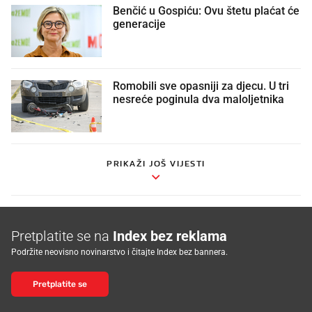
Benčić u Gospiću: Ovu štetu plaćat će
generacije
Romobili sve opasniji za djecu. U tri
nesreće poginula dva maloljetnika
PRIKAŽI JOŠ VIJESTI
Pretplatite se na
Index bez reklama
Podržite neovisno novinarstvo i čitajte Index bez bannera.
Pretplatite se