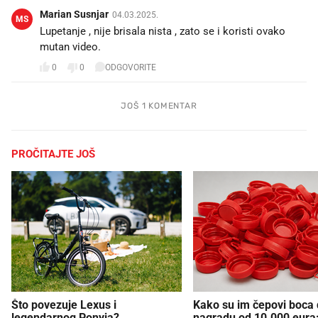
Marian Susnjar
04.03.2025.
MS
Lupetanje , nije brisala nista , zato se i koristi ovako
mutan video.
0
0
ODGOVORITE
JOŠ 1 KOMENTAR
PROČITAJTE JOŠ
Što povezuje Lexus i
Kako su im čepovi boca d
legendarnog Ponyja?
nagradu od 10.000 eura