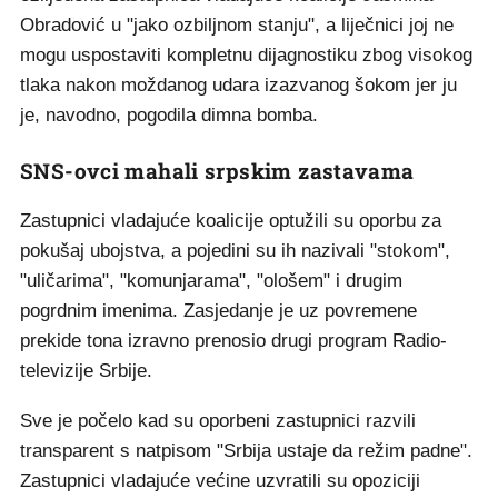
Obradović u "jako ozbiljnom stanju", a liječnici joj ne
mogu uspostaviti kompletnu dijagnostiku zbog visokog
tlaka nakon moždanog udara izazvanog šokom jer ju
je, navodno, pogodila dimna bomba.
SNS-ovci mahali srpskim zastavama
Zastupnici vladajuće koalicije optužili su oporbu za
pokušaj ubojstva, a pojedini su ih nazivali "stokom",
"uličarima", "komunjarama", "ološem" i drugim
pogrdnim imenima. Zasjedanje je uz povremene
prekide tona izravno prenosio drugi program Radio-
televizije Srbije.
Sve je počelo kad su oporbeni zastupnici razvili
transparent s natpisom "Srbija ustaje da režim padne".
Zastupnici vladajuće većine uzvratili su opoziciji