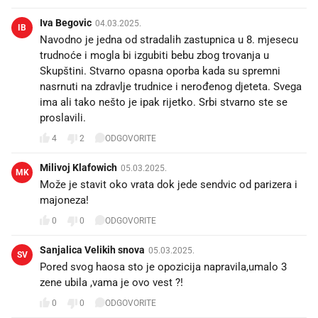
Iva Begovic
04.03.2025.
IB
Navodno je jedna od stradalih zastupnica u 8. mjesecu
trudnoće i mogla bi izgubiti bebu zbog trovanja u
Skupštini. Stvarno opasna oporba kada su spremni
nasrnuti na zdravlje trudnice i nerođenog djeteta. Svega
ima ali tako nešto je ipak rijetko. Srbi stvarno ste se
proslavili.
4
2
ODGOVORITE
Milivoj Klafowich
05.03.2025.
MK
Može je stavit oko vrata dok jede sendvic od parizera i
majoneza!
0
0
ODGOVORITE
Sanjalica Velikih snova
05.03.2025.
SV
Pored svog haosa sto je opozicija napravila,umalo 3
zene ubila ,vama je ovo vest ?!
0
0
ODGOVORITE