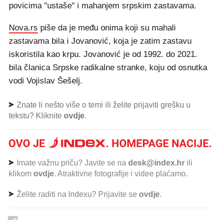
povicima "ustaše" i mahanjem srpskim zastavama.
Nova.rs
piše da je među onima koji su mahali
zastavama bila i Jovanović, koja je zatim zastavu
iskoristila kao krpu. Jovanović je od 1992. do 2021.
bila članica Srpske radikalne stranke, koju od osnutka
vodi Vojislav Šešelj.
Znate li nešto više o temi ili želite prijaviti grešku u
tekstu? Kliknite
ovdje
.
Imate važnu priču? Javite se na
desk@index.hr
ili
klikom
ovdje
. Atraktivne fotografije i videe plaćamo.
Želite raditi na Indexu? Prijavite se
ovdje
.