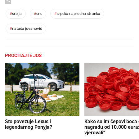
#
srbija
#
sns
#
srpska napredna stranka
#
nataša jovanović
PROČITAJTE JOŠ
Što povezuje Lexus i
Kako su im čepovi boca d
legendarnog Ponyja?
nagradu od 10.000 eura
vjerovali"