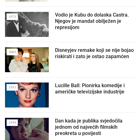
Vodio je Kubu do dolaska Castra.
1973
Njegov je mandat obilježen je
represijom
Disneyjev remake koji se nije bojao
2003
riskirati i zato je ostao zapamćen
Lucille Ball: Pionirka komedije i
1911
američke televizijske industrije
Dan kada je publika svjedočila
1999
jednom od najvećih filmskih
preokreta u povijesti