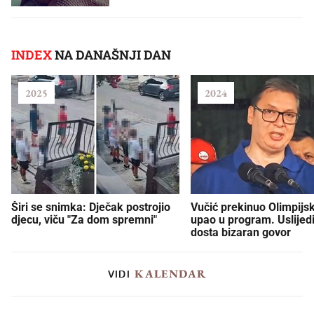
INDEX
NA DANAŠNJI DAN
2025
2024
Širi se snimka: Dječak postrojio
Vučić prekinuo Olimpijsk
djecu, viču "Za dom spremni"
upao u program. Uslijedi
dosta bizaran govor
KALENDAR
VIDI