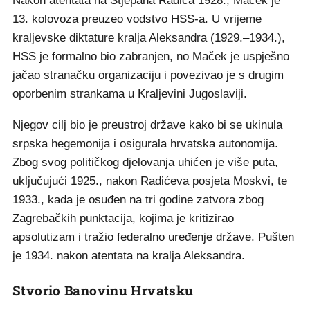
Nakon atentata na Stjepana Radića 1928., Maček je
13. kolovoza preuzeo vodstvo HSS-a. U vrijeme
kraljevske diktature kralja Aleksandra (1929.–1934.),
HSS je formalno bio zabranjen, no Maček je uspješno
jačao stranačku organizaciju i povezivao je s drugim
oporbenim strankama u Kraljevini Jugoslaviji.
Njegov cilj bio je preustroj države kako bi se ukinula
srpska hegemonija i osigurala hrvatska autonomija.
Zbog svog političkog djelovanja uhićen je više puta,
uključujući 1925., nakon Radićeva posjeta Moskvi, te
1933., kada je osuđen na tri godine zatvora zbog
Zagrebačkih punktacija, kojima je kritizirao
apsolutizam i tražio federalno uređenje države. Pušten
je 1934. nakon atentata na kralja Aleksandra.
Stvorio Banovinu Hrvatsku