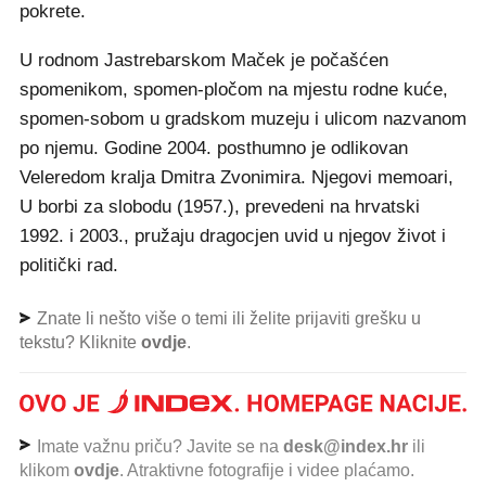
pokrete.
U rodnom Jastrebarskom Maček je počašćen
spomenikom, spomen-pločom na mjestu rodne kuće,
spomen-sobom u gradskom muzeju i ulicom nazvanom
po njemu. Godine 2004. posthumno je odlikovan
Veleredom kralja Dmitra Zvonimira. Njegovi memoari,
U borbi za slobodu (1957.), prevedeni na hrvatski
1992. i 2003., pružaju dragocjen uvid u njegov život i
politički rad.
Znate li nešto više o temi ili želite prijaviti grešku u
tekstu? Kliknite
ovdje
.
Imate važnu priču? Javite se na
desk@index.hr
ili
klikom
ovdje
. Atraktivne fotografije i videe plaćamo.