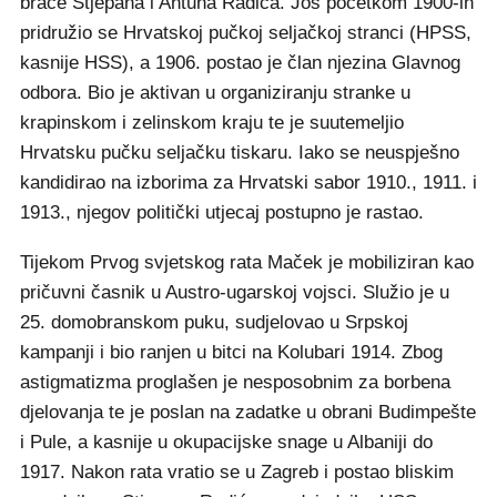
braće Stjepana i Antuna Radića. Još početkom 1900-ih
pridružio se Hrvatskoj pučkoj seljačkoj stranci (HPSS,
kasnije HSS), a 1906. postao je član njezina Glavnog
odbora. Bio je aktivan u organiziranju stranke u
krapinskom i zelinskom kraju te je suutemeljio
Hrvatsku pučku seljačku tiskaru. Iako se neuspješno
kandidirao na izborima za Hrvatski sabor 1910., 1911. i
1913., njegov politički utjecaj postupno je rastao.
Tijekom Prvog svjetskog rata Maček je mobiliziran kao
pričuvni časnik u Austro-ugarskoj vojsci. Služio je u
25. domobranskom puku, sudjelovao u Srpskoj
kampanji i bio ranjen u bitci na Kolubari 1914. Zbog
astigmatizma proglašen je nesposobnim za borbena
djelovanja te je poslan na zadatke u obrani Budimpešte
i Pule, a kasnije u okupacijske snage u Albaniji do
1917. Nakon rata vratio se u Zagreb i postao bliskim