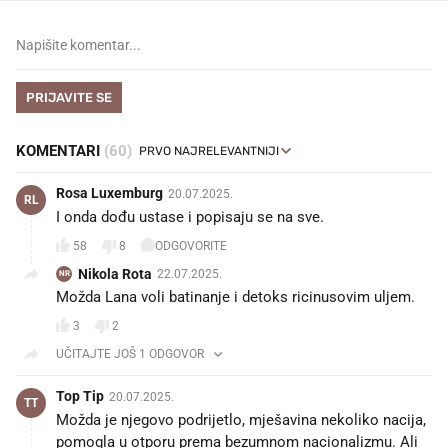
PRIJAVITE SE
KOMENTARI
(60)
Rosa Luxemburg
20.07.2025.
RL
I onda dođu ustase i popisaju se na sve.
58
8
ODGOVORITE
Nikola Rota
22.07.2025.
NR
Možda Lana voli batinanje i detoks ricinusovim uljem.
3
2
UČITAJTE JOŠ 1 ODGOVOR
Top Tip
20.07.2025.
TT
Možda je njegovo podrijetlo, mješavina nekoliko nacija,
pomogla u otporu prema bezumnom nacionalizmu. Ali