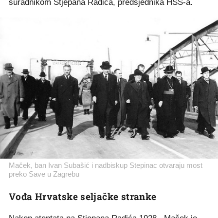
suradnikom Stjepana Radića, predsjednika HSS-a.
Maček, ban Ivan Subašić i nadbiskup Stepinac otvaraju most
preko Save u Zagrebu
Vođa Hrvatske seljačke stranke