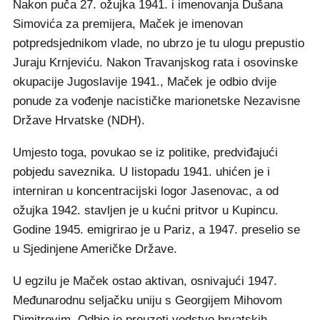
Nakon puča 27. ožujka 1941. i imenovanja Dušana
Simovića za premijera, Maček je imenovan
potpredsjednikom vlade, no ubrzo je tu ulogu prepustio
Juraju Krnjeviću. Nakon Travanjskog rata i osovinske
okupacije Jugoslavije 1941., Maček je odbio dvije
ponude za vođenje nacističke marionetske Nezavisne
Države Hrvatske (NDH).
Umjesto toga, povukao se iz politike, predviđajući
pobjedu saveznika. U listopadu 1941. uhićen je i
interniran u koncentracijski logor Jasenovac, a od
ožujka 1942. stavljen je u kućni pritvor u Kupincu.
Godine 1945. emigrirao je u Pariz, a 1947. preselio se
u Sjedinjene Američke Države.
U egzilu je Maček ostao aktivan, osnivajući 1947.
Međunarodnu seljačku uniju s Georgijem Mihovom
Dimitrovim. Odbio je preuzeti vodstvo hrvatskih