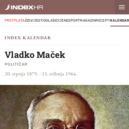
PRETPLATA
ZID
VIJESTI
OGLASI
CIJENE
SPORT
MAGAZIN
RECEPTI
KALENDA
INDEX KALENDAR
Vladko Maček
POLITIČAR
20. srpnja 1879.
-
15. svibnja 1964.