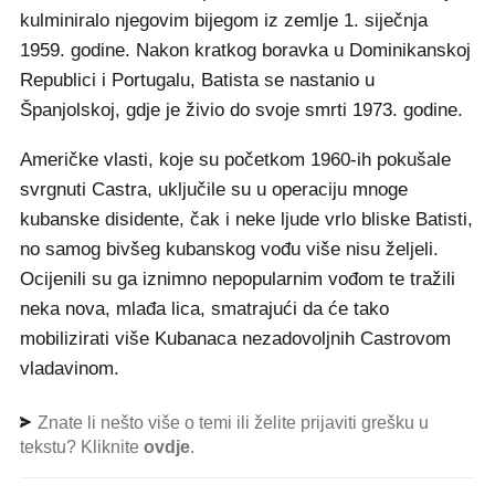
kulminiralo njegovim bijegom iz zemlje 1. siječnja
1959. godine. Nakon kratkog boravka u Dominikanskoj
Republici i Portugalu, Batista se nastanio u
Španjolskoj, gdje je živio do svoje smrti 1973. godine.
Američke vlasti, koje su početkom 1960-ih pokušale
svrgnuti Castra, uključile su u operaciju mnoge
kubanske disidente, čak i neke ljude vrlo bliske Batisti,
no samog bivšeg kubanskog vođu više nisu željeli.
Ocijenili su ga iznimno nepopularnim vođom te tražili
neka nova, mlađa lica, smatrajući da će tako
mobilizirati više Kubanaca nezadovoljnih Castrovom
vladavinom.
Znate li nešto više o temi ili želite prijaviti grešku u
tekstu? Kliknite
ovdje
.