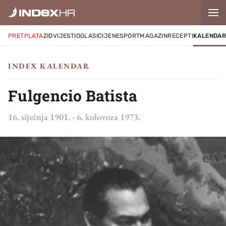
PRETPLATA
ZID
VIJESTI
OGLASI
CIJENE
SPORT
MAGAZIN
RECEPTI
KALENDA
INDEX KALENDAR
Fulgencio Batista
16. siječnja 1901.
-
6. kolovoza 1973.