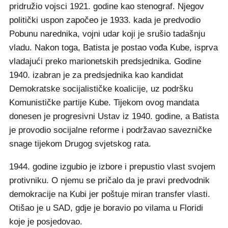
pridružio vojsci 1921. godine kao stenograf. Njegov
politički uspon započeo je 1933. kada je predvodio
Pobunu narednika, vojni udar koji je srušio tadašnju
vladu. Nakon toga, Batista je postao vođa Kube, isprva
vladajući preko marionetskih predsjednika. Godine
1940. izabran je za predsjednika kao kandidat
Demokratske socijalističke koalicije, uz podršku
Komunističke partije Kube. Tijekom ovog mandata
donesen je progresivni Ustav iz 1940. godine, a Batista
je provodio socijalne reforme i podržavao savezničke
snage tijekom Drugog svjetskog rata.
1944. godine izgubio je izbore i prepustio vlast svojem
protivniku. O njemu se pričalo da je pravi predvodnik
demokracije na Kubi jer poštuje miran transfer vlasti.
Otišao je u SAD, gdje je boravio po vilama u Floridi
koje je posjedovao.