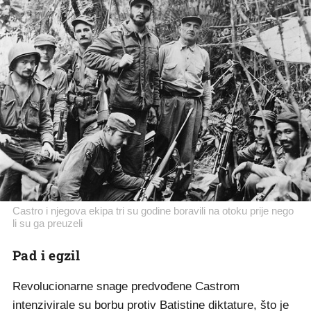
Castro i njegova ekipa tri su godine boravili na otoku prije nego
li su ga preuzeli
Pad i egzil
Revolucionarne snage predvođene Castrom
intenzivirale su borbu protiv Batistine diktature, što je