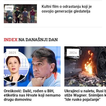
Kultni film o odrastanju koji je
1986
osvojio generacije gledatelja
INDEX
NA DANAŠNJI DAN
2025
2024
Orešković: Dalić, rođen u BiH,
Ukrajinci u naletu, Rusi 
etiketira nas Hrvate koji nemamo
stiže Wagner. Snimljen 
drugu domovinu
"Ide rusko pojačanje"