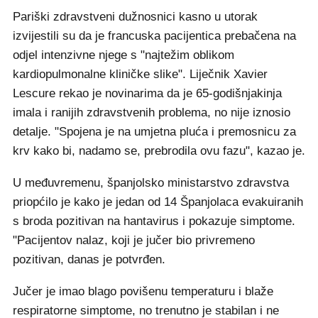
Pariški zdravstveni dužnosnici kasno u utorak
izvijestili su da je francuska pacijentica prebačena na
odjel intenzivne njege s "najtežim oblikom
kardiopulmonalne kliničke slike". Liječnik Xavier
Lescure rekao je novinarima da je 65-godišnjakinja
imala i ranijih zdravstvenih problema, no nije iznosio
detalje. "Spojena je na umjetna pluća i premosnicu za
krv kako bi, nadamo se, prebrodila ovu fazu", kazao je.
U međuvremenu, španjolsko ministarstvo zdravstva
priopćilo je kako je jedan od 14 Španjolaca evakuiranih
s broda pozitivan na hantavirus i pokazuje simptome.
"Pacijentov nalaz, koji je jučer bio privremeno
pozitivan, danas je potvrđen.
Jučer je imao blago povišenu temperaturu i blaže
respiratorne simptome, no trenutno je stabilan i ne