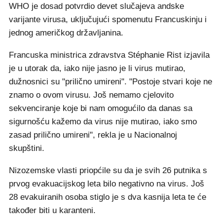
WHO je dosad potvrdio devet slučajeva andske
varijante virusa, uključujući spomenutu Francuskinju i
jednog američkog državljanina.
Francuska ministrica zdravstva Stéphanie Rist izjavila
je u utorak da, iako nije jasno je li virus mutirao,
dužnosnici su "prilično umireni". "Postoje stvari koje ne
znamo o ovom virusu. Još nemamo cjelovito
sekvenciranje koje bi nam omogućilo da danas sa
sigurnošću kažemo da virus nije mutirao, iako smo
zasad prilično umireni", rekla je u Nacionalnoj
skupštini.
Nizozemske vlasti priopćile su da je svih 26 putnika s
prvog evakuacijskog leta bilo negativno na virus. Još
28 evakuiranih osoba stiglo je s dva kasnija leta te će
također biti u karanteni.