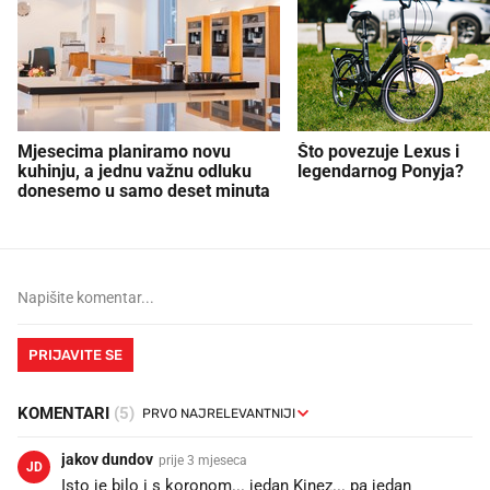
Mjesecima planiramo novu
Što povezuje Lexus i
kuhinju, a jednu važnu odluku
legendarnog Ponyja?
donesemo u samo deset minuta
PRIJAVITE SE
KOMENTARI
(5)
jakov dundov
prije 3 mjeseca
JD
Isto je bilo i s koronom... jedan Kinez... pa jedan