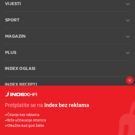
VIJESTI
SPORT
MAGAZIN
PLUS
INDEX OGLASI
INDEX RECEPTI
INFO
Pretplatite se na
Index bez reklama
Čitanje bez reklama
Oglašavanje
Zaposli se na Indexu
Kontakt
Impressum
Uvjeti
Brže učitavanje stranica
korištenja
Postavke kolačića
Otkažite kad god želite