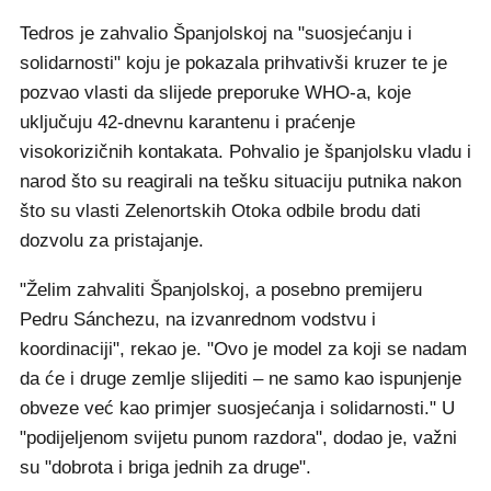
Tedros je zahvalio Španjolskoj na "suosjećanju i
solidarnosti" koju je pokazala prihvativši kruzer te je
pozvao vlasti da slijede preporuke WHO-a, koje
uključuju 42-dnevnu karantenu i praćenje
visokorizičnih kontakata. Pohvalio je španjolsku vladu i
narod što su reagirali na tešku situaciju putnika nakon
što su vlasti Zelenortskih Otoka odbile brodu dati
dozvolu za pristajanje.
"Želim zahvaliti Španjolskoj, a posebno premijeru
Pedru Sánchezu, na izvanrednom vodstvu i
koordinaciji", rekao je. "Ovo je model za koji se nadam
da će i druge zemlje slijediti – ne samo kao ispunjenje
obveze već kao primjer suosjećanja i solidarnosti." U
"podijeljenom svijetu punom razdora", dodao je, važni
su "dobrota i briga jednih za druge".