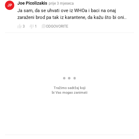
Joe Picolizakis
prije 3 mjeseca
JP
Ja sam, da se uhvati ove iz WHOa i baci na onaj
zaraženi brod pa tak iz karantene, da kažu što bi oni..
3
1
ODGOVORITE
PROČITAJTE JOŠ
Mjesecima planiramo novu
Što povezuje Lexus i
kuhinju, a jednu važnu odluku
legendarnog Ponyja?
donesemo u samo deset minuta