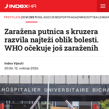
PRETPLATA
ZID
VIJESTI
OGLASI
CIJENE
SPORT
MAGAZIN
RECEPTI
KALENDA
Zaražena putnica s kruzera
razvila najteži oblik bolesti.
WHO očekuje još zaraženih
Index Vijesti
20:36, 12. svibnja 2026.