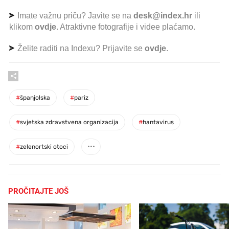
Imate važnu priču? Javite se na
desk@index.hr
ili
klikom
ovdje
. Atraktivne fotografije i videe plaćamo.
Želite raditi na Indexu? Prijavite se
ovdje
.
#
španjolska
#
pariz
#
svjetska zdravstvena organizacija
#
hantavirus
#
zelenortski otoci
PROČITAJTE JOŠ