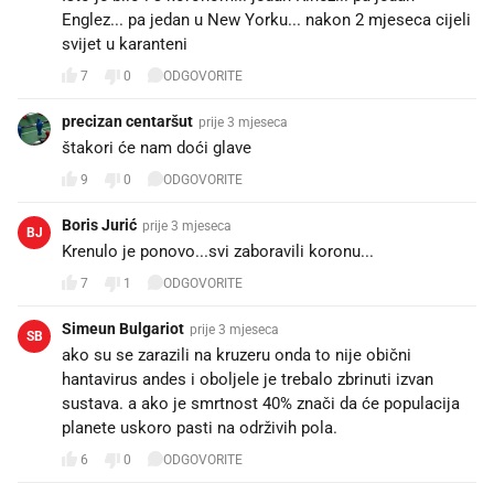
Englez... pa jedan u New Yorku... nakon 2 mjeseca cijeli
svijet u karanteni
7
0
ODGOVORITE
precizan centaršut
prije 3 mjeseca
štakori će nam doći glave
9
0
ODGOVORITE
Boris Jurić
prije 3 mjeseca
BJ
Krenulo je ponovo...svi zaboravili koronu...
7
1
ODGOVORITE
Simeun Bulgariot
prije 3 mjeseca
SB
ako su se zarazili na kruzeru onda to nije obični
hantavirus andes i oboljele je trebalo zbrinuti izvan
sustava. a ako je smrtnost 40% znači da će populacija
planete uskoro pasti na održivih pola.
6
0
ODGOVORITE