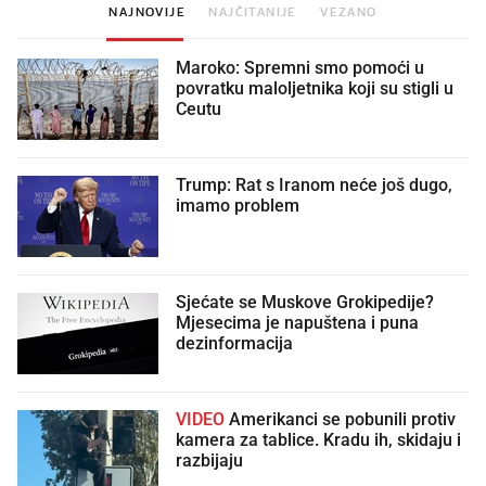
NAJNOVIJE
NAJČITANIJE
VEZANO
Maroko: Spremni smo pomoći u
povratku maloljetnika koji su stigli u
Ceutu
Trump: Rat s Iranom neće još dugo,
imamo problem
Sjećate se Muskove Grokipedije?
Mjesecima je napuštena i puna
dezinformacija
VIDEO
Amerikanci se pobunili protiv
kamera za tablice. Kradu ih, skidaju i
razbijaju