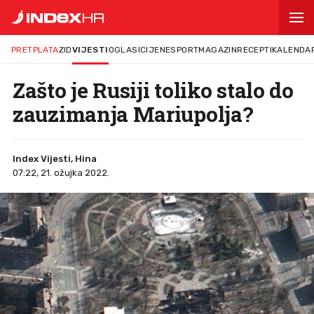
PRETPLATA
ZID
VIJESTI
OGLASI
CIJENE
SPORT
MAGAZIN
RECEPTI
KALENDA
Zašto je Rusiji toliko stalo do
zauzimanja Mariupolja?
Index Vijesti, Hina
07:22, 21. ožujka 2022.