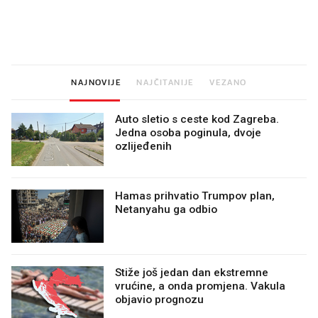
Mjesecima planiramo novu
Što povezuje Lexus i
kuhinju, a jednu važnu odluku
legendarnog Ponyja?
donesemo u samo deset
minuta
NAJNOVIJE
NAJČITANIJE
VEZANO
Auto sletio s ceste kod Zagreba.
Jedna osoba poginula, dvoje
ozlijeđenih
Hamas prihvatio Trumpov plan,
Netanyahu ga odbio
Stiže još jedan dan ekstremne
vrućine, a onda promjena. Vakula
objavio prognozu