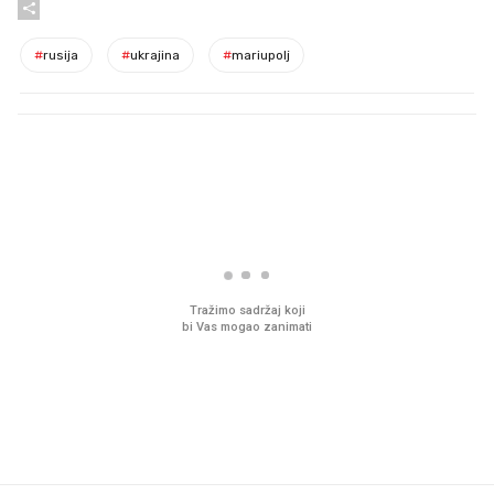
#
rusija
#
ukrajina
#
mariupolj
PROČITAJTE JOŠ
Mjesecima planiramo novu
Što povezuje Lexus i
kuhinju, a jednu važnu odluku
legendarnog Ponyja?
donesemo u samo deset
minuta