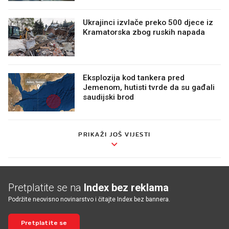
Ukrajinci izvlače preko 500 djece iz
Kramatorska zbog ruskih napada
Eksplozija kod tankera pred
Jemenom, hutisti tvrde da su gađali
saudijski brod
PRIKAŽI JOŠ VIJESTI
Pretplatite se na
Index bez reklama
Podržite neovisno novinarstvo i čitajte Index bez bannera.
Pretplatite se