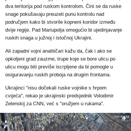
dva teritorija pod ruskom kontrolom. Čini se da ruske
snage pokušavaju preuzeti punu kontrolu nad
područjem kako bi stvorile kopneni koridor između
dvije regije. Pad Mariupolja omogućio bi ujedinjavanje
ruskih snaga u južnoj i istočnoj Ukrajini.
Ali zapadni vojni analitičari kažu da, čak i ako se
opkoljeni grad zauzme, trupe koje se bore ulicu po
ulicu mogu biti previše iscrpljene da bi pomogle u
osiguravanju ruskih proboja na drugim frontama.
Ukrajinci "nisu dočekali ruske vojnike s hrpom
cvijeća", rekao je ukrajinski predsjednik Volodimir
Zelenskij za CNN, već s "oružjem u rukama".