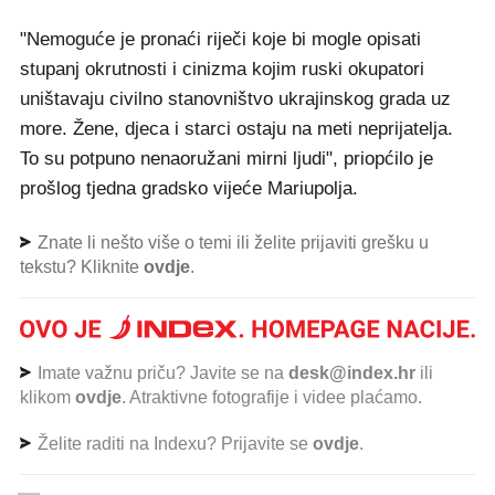
"Nemoguće je pronaći riječi koje bi mogle opisati
stupanj okrutnosti i cinizma kojim ruski okupatori
uništavaju civilno stanovništvo ukrajinskog grada uz
more. Žene, djeca i starci ostaju na meti neprijatelja.
To su potpuno nenaoružani mirni ljudi", priopćilo je
prošlog tjedna gradsko vijeće Mariupolja.
Znate li nešto više o temi ili želite prijaviti grešku u
tekstu? Kliknite
ovdje
.
Imate važnu priču? Javite se na
desk@index.hr
ili
klikom
ovdje
. Atraktivne fotografije i videe plaćamo.
Želite raditi na Indexu? Prijavite se
ovdje
.