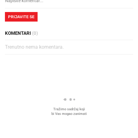
PRIJAVITE SE
KOMENTARI
(0)
Trenutno nema komentara.
PROČITAJTE JOŠ
Što povezuje Lexus i
Kako su im čepovi boca d
legendarnog Ponyja?
nagradu od 10.000 eura