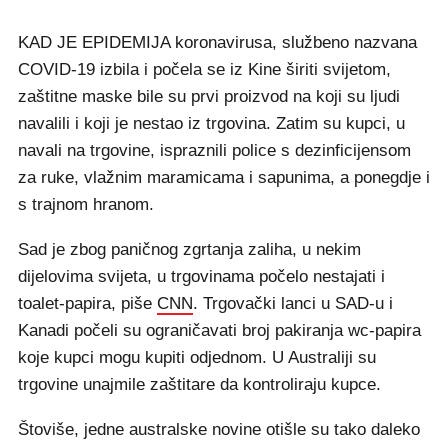
KAD JE EPIDEMIJA koronavirusa, službeno nazvana
COVID-19 izbila i počela se iz Kine širiti svijetom,
zaštitne maske bile su prvi proizvod na koji su ljudi
navalili i koji je nestao iz trgovina. Zatim su kupci, u
navali na trgovine, ispraznili police s dezinficijensom
za ruke, vlažnim maramicama i sapunima, a ponegdje i
s trajnom hranom.
Sad je zbog paničnog zgrtanja zaliha, u nekim
dijelovima svijeta, u trgovinama počelo nestajati i
toalet-papira, piše
CNN
. Trgovački lanci u SAD-u i
Kanadi počeli su ograničavati broj pakiranja wc-papira
koje kupci mogu kupiti odjednom. U Australiji su
trgovine unajmile zaštitare da kontroliraju kupce.
Štoviše, jedne australske novine otišle su tako daleko