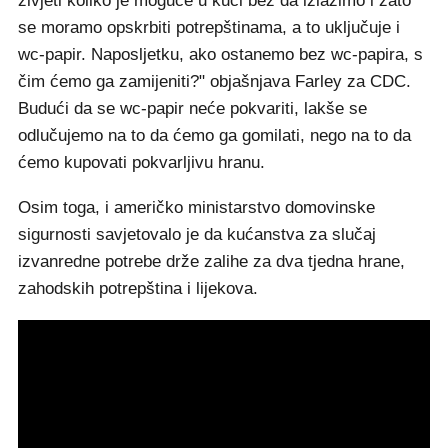
živjeti koliko je moguće u kući bez da izlazimo i zato
se moramo opskrbiti potrepštinama, a to uključuje i
wc-papir. Naposljetku, ako ostanemo bez wc-papira, s
čim ćemo ga zamijeniti?" objašnjava Farley za CDC.
Budući da se wc-papir neće pokvariti, lakše se
odlučujemo na to da ćemo ga gomilati, nego na to da
ćemo kupovati pokvarljivu hranu.
Osim toga, i američko ministarstvo domovinske
sigurnosti savjetovalo je da kućanstva za slučaj
izvanredne potrebe drže zalihe za dva tjedna hrane,
zahodskih potrepština i lijekova.