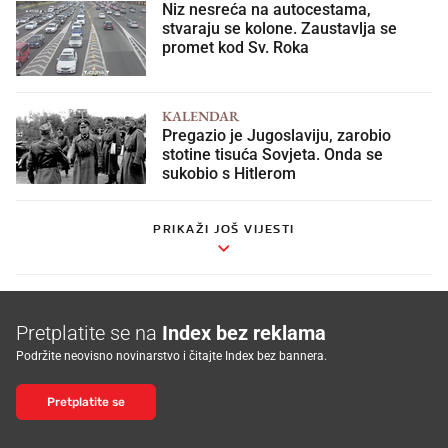
Niz nesreća na autocestama,
stvaraju se kolone. Zaustavlja se
promet kod Sv. Roka
KALENDAR
Pregazio je Jugoslaviju, zarobio
stotine tisuća Sovjeta. Onda se
sukobio s Hitlerom
PRIKAŽI JOŠ VIJESTI
Pretplatite se na
Index bez reklama
Podržite neovisno novinarstvo i čitajte Index bez bannera.
Pretplatite se