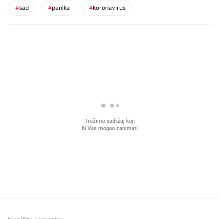
#
sad
#
panika
#
koronavirus
PROČITAJTE JOŠ
Što povezuje Lexus i
Kako su im čepovi boca d
legendarnog Ponyja?
nagradu od 10.000 eura
vjerovali"