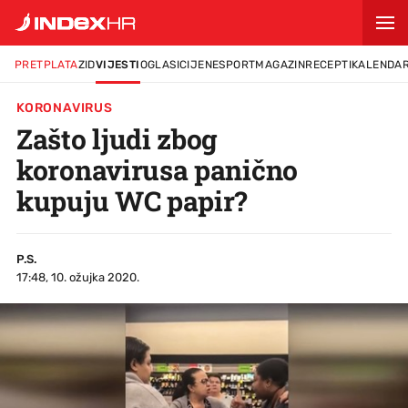
PRETPLATA
ZID
VIJESTI
OGLASI
CIJENE
SPORT
MAGAZIN
RECEPTI
KALENDA
KORONAVIRUS
Zašto ljudi zbog
koronavirusa panično
kupuju WC papir?
P.S.
17:48, 10. ožujka 2020.