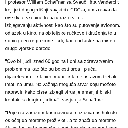
I profesor William Schaffner sa Sveučilišta Vanderbilt
koji je i dugogodišnji savjetnik CDC-a, upozorava da
ove dvije skupine trebaju razmisliti o
izbjegavanju aktivnosti kao što su putovanje avionom,
odlazak u kino, na obiteljske ručkove i druženja te u
šoping-centre prepune ljudi, kao i odlaske na mise i
druge vjerske obrede.
"Ovo bi ljudi iznad 60 godina i oni sa zdravstvenim
problemima kao što su bolesti srca i pluća,
dijabetesom ili slabim imunološkim sustavom trebali
imati na umu. Najvažnija moguća stvar koju možete
napraviti kako biste izbjegli virus je smanjiti bliski
kontakt s drugim ljudima", savjetuje Schaffner.
"Prijetnja zarazom koronavirusom izaziva psihološki
osjećaj da moramo preživjeti, a to znači da moramo