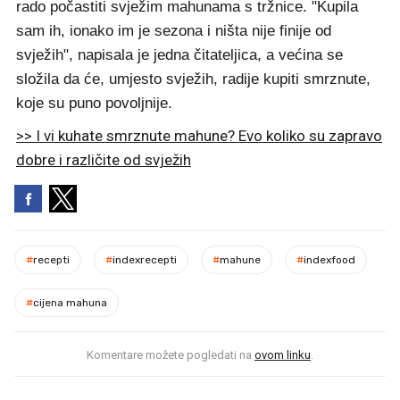
rado počastiti svježim mahunama s tržnice. "Kupila
sam ih, ionako im je sezona i ništa nije finije od
svježih", napisala je jedna čitateljica, a većina se
složila da će, umjesto svježih, radije kupiti smrznute,
koje su puno povoljnije.
>> I vi kuhate smrznute mahune? Evo koliko su zapravo
dobre i različite od svježih
#
recepti
#
indexrecepti
#
mahune
#
indexfood
#
cijena mahuna
Komentare možete pogledati na
ovom linku
.