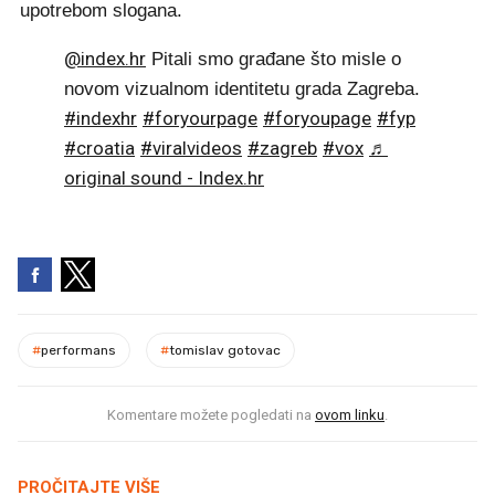
upotrebom slogana.
@index.hr
Pitali smo građane što misle o
novom vizualnom identitetu grada Zagreba.
#indexhr
#foryourpagе
#foryoupagе
#fyp
#croatia
#viralvideos
#zagreb
#vox
♬
original sound - Index.hr
#
performans
#
tomislav gotovac
Komentare možete pogledati na
ovom linku
.
PROČITAJTE VIŠE