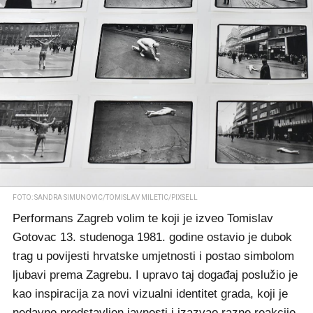
FOTO: SANDRA SIMUNOVIC/TOMISLAV MILETIC/PIXSELL
Performans Zagreb volim te koji je izveo Tomislav
Gotovac 13. studenoga 1981. godine ostavio je dubok
trag u povijesti hrvatske umjetnosti i postao simbolom
ljubavi prema Zagrebu. I upravo taj događaj poslužio je
kao inspiracija za novi vizualni identitet grada, koji je
nedavno predstavljen javnosti i izazvao razne reakcije.