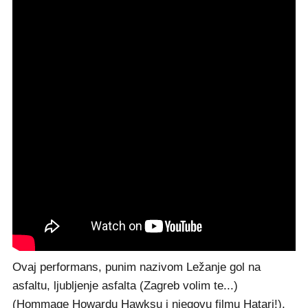
Ovaj performans, punim nazivom Ležanje gol na
asfaltu, ljubljenje asfalta (Zagreb volim te...)
(Hommage Howardu Hawksu i njegovu filmu Hatari!),