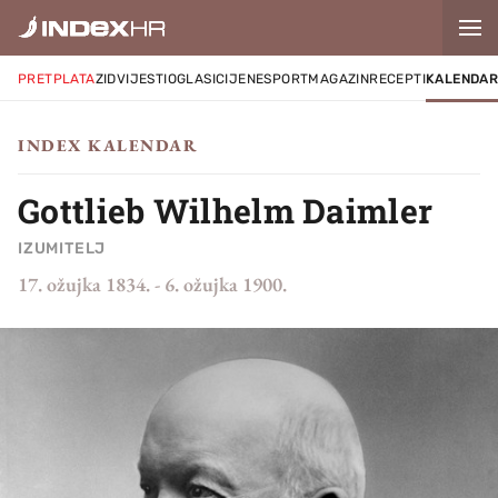
PRETPLATA
ZID
VIJESTI
OGLASI
CIJENE
SPORT
MAGAZIN
RECEPTI
KALENDA
INDEX KALENDAR
Gottlieb Wilhelm Daimler
IZUMITELJ
17. ožujka 1834.
-
6. ožujka 1900.