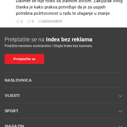
Dailmer se nije rodio sa zlatnom žlicom. Zaključak ovog
članka je kako praksa potvrđuje da je za uspjeh
potrebna požrtvovnost u radu te ulaganje u znanje.
2
0
ODGOVORITE
Pretplatite se na
Index bez reklama
Podržite neovisno novinarstvo i čitajte Index bez bannera.
Pretplatite se
NASLOVNICA
VIJESTI
SPORT
MAGAZIN