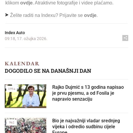
klikom
ovdje
. Atraktivne fotografije i videe plaćamo.
Želite raditi na Indexu? Prijavite se
ovdje
.
Index Auto
09:18, 17. ožujka 2026.
KALENDAR
DOGODILO SE NA DANAŠNJI DAN
Rajko Dujmić s 13 godina napisao
1954
je prvu pjesmu, a od Fosila je
napravio senzaciju
Bio je najvažniji vladar srednjeg
962
vijeka i odredio sudbinu cijele
Europe