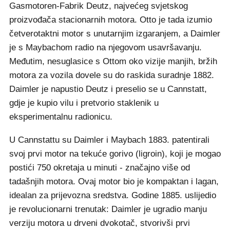
Gasmotoren-Fabrik Deutz, najvećeg svjetskog
proizvođača stacionarnih motora. Otto je tada izumio
četverotaktni motor s unutarnjim izgaranjem, a Daimler
je s Maybachom radio na njegovom usavršavanju.
Međutim, nesuglasice s Ottom oko vizije manjih, bržih
motora za vozila dovele su do raskida suradnje 1882.
Daimler je napustio Deutz i preselio se u Cannstatt,
gdje je kupio vilu i pretvorio staklenik u
eksperimentalnu radionicu.
U Cannstattu su Daimler i Maybach 1883. patentirali
svoj prvi motor na tekuće gorivo (ligroin), koji je mogao
postići 750 okretaja u minuti - značajno više od
tadašnjih motora. Ovaj motor bio je kompaktan i lagan,
idealan za prijevozna sredstva. Godine 1885. uslijedio
je revolucionarni trenutak: Daimler je ugradio manju
verziju motora u drveni dvokotač, stvorivši prvi