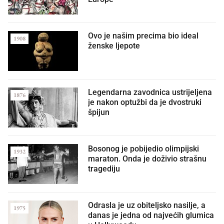
Ovo je našim precima bio ideal
1908
ženske ljepote
Legendarna zavodnica ustrijeljena
1876
je nakon optužbi da je dvostruki
špijun
Bosonog je pobijedio olimpijski
1932
maraton. Onda je doživio strašnu
tragediju
Odrasla je uz obiteljsko nasilje, a
1975
danas je jedna od najvećih glumica