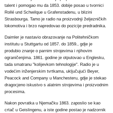
talent i pomogao mu da 1853. dobije posao u tvornici
Rollé und Schwilque u Grafenstadenu, u blizini
Strasbourga. Tamo je radio na proizvodnji željezničkih
lokomotiva i brzo napredovao do pozicije predradnika.
Daimler je nastavio obrazovanje na Politehničkom
institutu u Stuttgartu od 1857. do 1859., gdje je
produbio znanje o parnim strojevima i njihovim
ograničenjima. 1861. godine je otputovao u Englesku,
tada smatranu "kolijevkom tehnologije". Radio je u
vodećim inženjerskim tvrtkama, uključujući Beyer,
Peacock and Company u Manchesteru, gdje je stekao
dragocjeno iskustvo s alatnim strojevima i proizvodnim
procesima.
Nakon povratka u Njemačku 1863. zaposlio se kao
crtač u Geislingenu, a iste godine postao je nadzornik