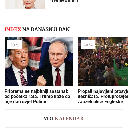
u Hollywoodu
INDEX
NA DANAŠNJI DAN
2025
2024
Priprema se najbitniji sastanak
Propali najavljeni prosvj
od početka rata. Trump kaže da
desničara. Protuprosvje
nije dao uvjet Putinu
zauzeli ulice Engleske
KALENDAR
VIDI