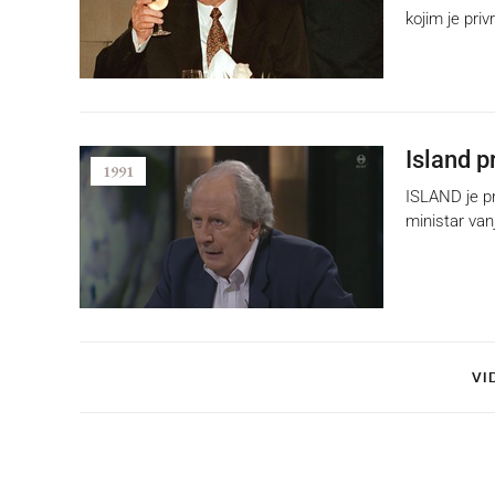
kojim je pri
Island p
1991
ISLAND je pr
ministar van
VI