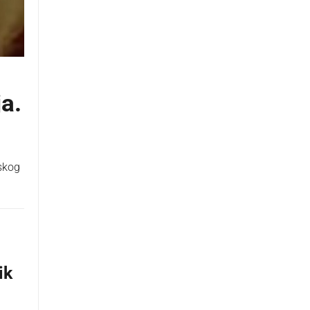
ja.
skog
ik