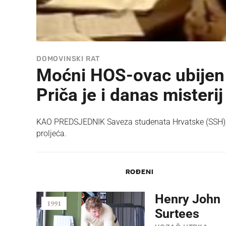
DOMOVINSKI RAT
Moćni HOS-ovac ubijen je
Priča je i danas misterij
KAO PREDSJEDNIK Saveza studenata Hrvatske (SSH), P
proljeća.
ROĐENI
Henry John
1991
Surtees