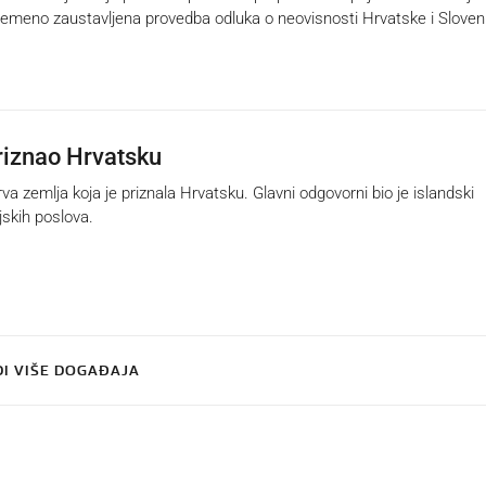
vremeno zaustavljena provedba odluka o neovisnosti Hrvatske i Sloveni
riznao Hrvatsku
va zemlja koja je priznala Hrvatsku. Glavni odgovorni bio je islandski
jskih poslova.
DI VIŠE DOGAĐAJA