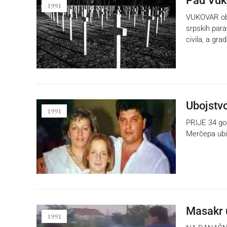
Pad Vuk
1991
VUKOVAR obil
srpskih parav
civila, a gr
Ubojstvo
1991
PRIJE 34 god
Merčepa ubil
Masakr 
1991