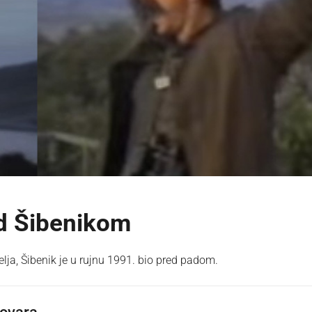
d Šibenikom
ja, Šibenik je u rujnu 1991. bio pred padom.