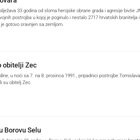
ovara
ježava 33 godina od sloma herojske obrane grada i agresije bivše J
ojnih postrojba u kojoj je poginulo i nestalo 2717 hrvatskih branitelja i
ad je gotovo sravnjen sa zemljom.
 obitelji Zec
ine, u noći sa 7. na 8. prosinca 1991., pripadnici postrojbe Tomislava
i su obitelj Zec.
u Borovu Selu