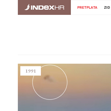
PRETPLATA
ZID
1991