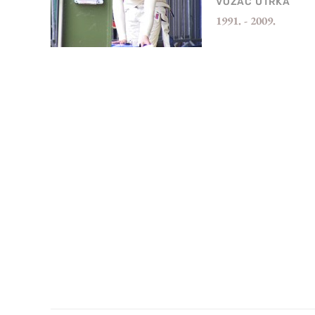
VOZAČ UTRKA
1991.
-
2009.