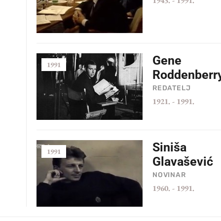
1943.
-
1991.
Gene
1991
Roddenberr
REDATELJ
1921.
-
1991.
Siniša
1991
Glavašević
NOVINAR
1960.
-
1991.