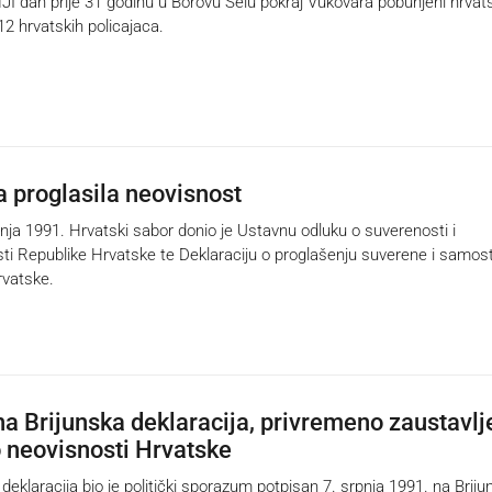
 dan prije 31 godinu u Borovu Selu pokraj Vukovara pobunjeni hrvats
 12 hrvatskih policajaca.
 proglasila neovisnost
nja 1991. Hrvatski sabor donio je Ustavnu odluku o suverenosti i
i Republike Hrvatske te Deklaraciju o proglašenju suverene i samos
rvatske.
a Brijunska deklaracija, privremeno zaustavl
 neovisnosti Hrvatske
klaracija bio je politički sporazum potpisan 7. srpnja 1991. na Briju