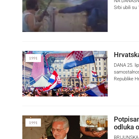
NA DANAŠNJI
Srbi ubili su
Hrvatska
1991
DANA 25. lip
samostalnost
Republike H
Potpisan
1991
odluka o
BRIJUNSKA de