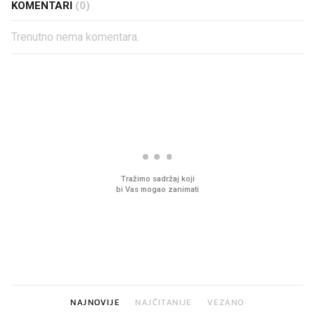
KOMENTARI
(0)
Trenutno nema komentara.
PROČITAJTE JOŠ
VIDEO
Liječnik otkrio kad je
Što povezuje Lexus i
najbolje vrijeme za skidanje
legendarnog Ponyja?
dioptrije
NAJNOVIJE
NAJČITANIJE
VEZANO