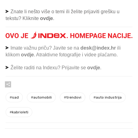
Znate li nešto više o temi ili želite prijaviti grešku u
tekstu? Kliknite
ovdje
.
Imate važnu priču? Javite se na
desk@index.hr
ili
klikom
ovdje
. Atraktivne fotografije i videe plaćamo.
Želite raditi na Indexu? Prijavite se
ovdje
.
#
sad
#
automobili
#
trendovi
#
auto industrija
#
kabrioleti