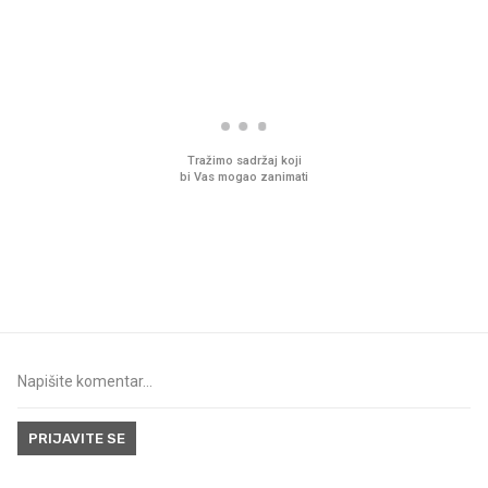
PROČITAJTE JOŠ
VIDEO
Liječnik otkrio kad je
Što povezuje Lexus i
najbolje vrijeme za skidanje
legendarnog Ponyja?
dioptrije
PRIJAVITE SE