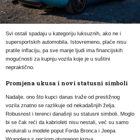
Svi ostali spadaju u kategoriju luksuznih, ako ne i
supersportskih automobila. Istovremeno, plaće nisu
pratile inflaciju, pa sve manje ljudi ima financijskih
mogućnosti za kupnju vozila koje je u suštini
nepraktično.
Promjena ukusa i novi statusni simboli
Nadalje, ono što kupci danas traže od prestižnog
vozila znatno se razlikuje od nekadašnjih želja.
Robusnost i terenci današnji su statusni simboli. Moglo
bi se čak reći da kabrioleti nisu nestali, već su samo
evoluirali u modele poput Forda Bronca i Jeepa
Wranglera s opcijom otvorenog krova.