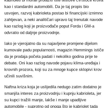
kabrioleti bi morali prolaziti iste testove čvrstoće krova
kao i standardni automobili. Da je taj propis bio
usvojen, razvoj kabrioleta postao bi financijski iznimno
zahtjevan, a neki analitičari upravo taj trenutak navode
kao razlog koji je proizvođače poput Forda i GM-a
odvratio od daljnje proizvodnje.
Iako je vjerojatno da su najavljene promjene dijelom
kumovale padu popularnosti, magazin Hemmings ističe
da je prodaja počela padati i nekoliko godina prije te
debate. Oni kao razlog navode pojavu klima-uređaja i
krovnih prozora, koji su za mnoge kupce sklopivi krov
učinili suvišnim.
Naftna kriza koja je uslijedila nedugo zatim dodatno je
smanjila interes za proizvodnju i kupnju kabrioleta, jer
su kupci tražili manje, lakše i manje upadljive
automobile - suprotno od onoga što je kabriolet tada