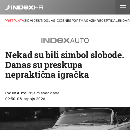
PRETPLATA
ZID
VIJESTI
OGLASI
CIJENE
SPORT
MAGAZIN
RECEPTI
KALENDAR
Nekad su bili simbol slobode.
Danas su preskupa
nepraktična igračka
Index Auto
|
Prije mjesec dana
09:30, 08. srpnja 2026.