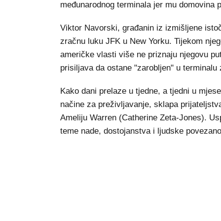
međunarodnog terminala jer mu domovina pre
Viktor Navorski, građanin iz izmišljene is
zračnu luku JFK u New Yorku. Tijekom njego
američke vlasti više ne priznaju njegovu put
prisiljava da ostane "zarobljen" u terminalu
Kako dani prelaze u tjedne, a tjedni u mjes
načine za preživljavanje, sklapa prijateljstv
Ameliju Warren (Catherine Zeta-Jones). Usp
teme nade, dostojanstva i ljudske povezano