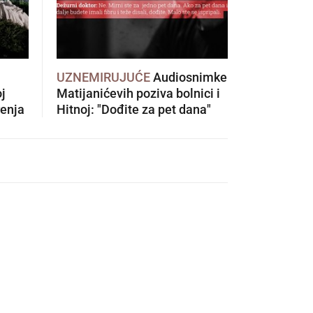
UZNEMIRUJUĆE
Audiosnimke
Kilometar
oj
Matijanićevih poziva bolnici i
Pelješkog 
renja
Hitnoj: "Dođite za pet dana"
na cesti, 