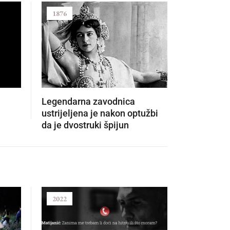
1876
1932
Legendarna zavodnica
Bosonog j
ustrijeljena je nakon optužbi
olimpijski
da je dvostruki špijun
doživio st
2022
2021