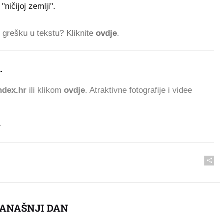
"ničijoj zemlji".
ti grešku u tekstu? Kliknite
ovdje
.
.
219.709 ČITATE
dex.hr
ili klikom
ovdje
. Atraktivne fotografije i videe
.
DANAŠNJI DAN