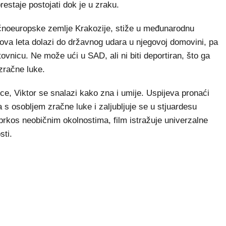
staje postojati dok je u zraku.
točnoeuropske zemlje Krakozije, stiže u međunarodnu
va leta dolazi do državnog udara u njegovoj domovini, pa
ovnicu. Ne može ući u SAD, ali ni biti deportiran, što ga
 zračne luke.
ece, Viktor se snalazi kako zna i umije. Uspijeva pronaći
a s osobljem zračne luke i zaljubljuje se u stjuardesu
rkos neobičnim okolnostima, film istražuje univerzalne
sti.