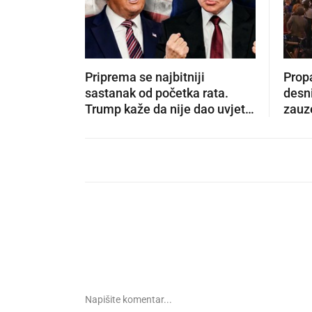
Priprema se najbitniji
Propa
sastanak od početka rata.
desni
Trump kaže da nije dao uvjet
zauze
Putinu