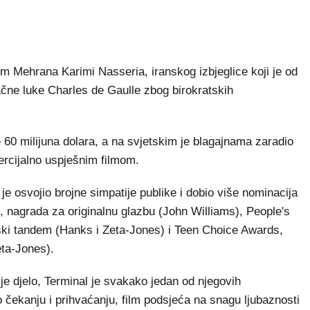
om Mehrana Karimi Nasseria, iranskog izbjeglice koji je od
ačne luke Charles de Gaulle zbog birokratskih
e 60 milijuna dolara, a na svjetskim je blagajnama zaradio
mercijalno uspješnim filmom.
je osvojio brojne simpatije publike i dobio više nominacija
nagrada za originalnu glazbu (John Williams), People's
ski tandem (Hanks i Zeta-Jones) i Teen Choice Awards,
eta-Jones).
e djelo, Terminal je svakako jedan od njegovih
o čekanju i prihvaćanju, film podsjeća na snagu ljubaznosti