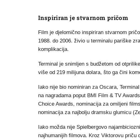
Inspiriran je stvarnom pričom
Film je djelomično inspiriran stvarnom prič
1988. do 2006. živio u terminalu pariške zr
komplikacija.
Terminal je snimljen s budžetom od otprilik
više od 219 milijuna dolara, što ga čini ko
Iako nije bio nominiran za Oscara, Terminal 
na nagradama poput BMI Film & TV Awards, 
Choice Awards, nominacija za omiljeni film
nominacija za najbolju dramsku glumicu (Z
Iako možda nije Spielbergovo najambicioznij
najhumanijih filmova. Kroz Viktorovu priču 