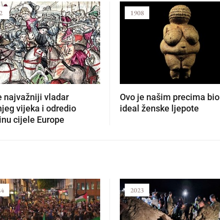
2
1908
e najvažniji vladar
Ovo je našim precima bio
jeg vijeka i odredio
ideal ženske ljepote
nu cijele Europe
24
2023