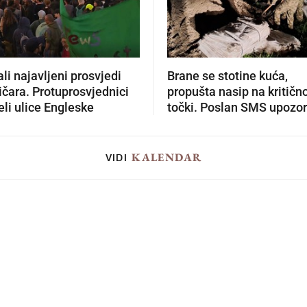
li najavljeni prosvjedi
Brane se stotine kuća,
čara. Protuprosvjednici
propušta nasip na kritičn
li ulice Engleske
točki. Poslan SMS upozo
KALENDAR
VIDI