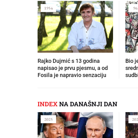
1954
96
Rajko Dujmić s 13 godina
Bio j
napisao je prvu pjesmu, a od
sredn
Fosila je napravio senzaciju
sudbi
INDEX
NA DANAŠNJI DAN
2025
20