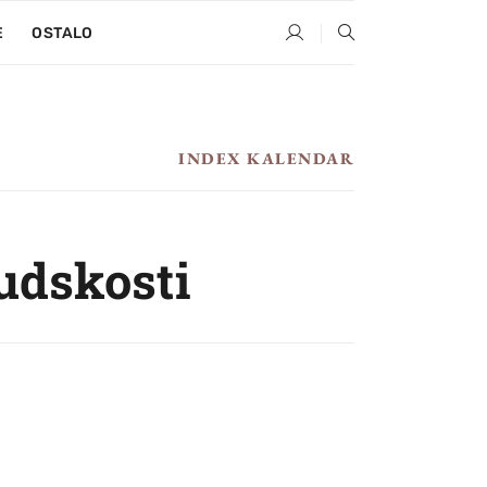
E
OSTALO
INDEX KALENDAR
judskosti