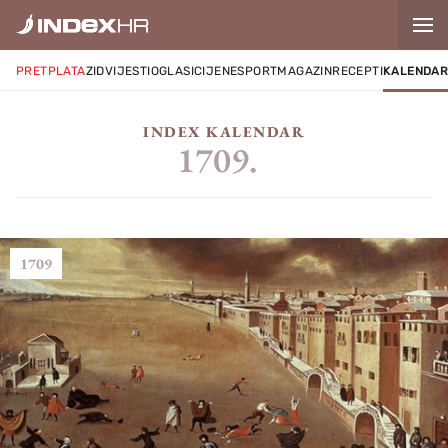
PRETPLATA
ZID
VIJESTI
OGLASI
CIJENE
SPORT
MAGAZIN
RECEPTI
KALENDA
INDEX KALENDAR
1709.
1709