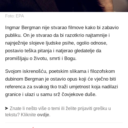
Foto: EPA
Ingmar Bergman nije stvarao filmove kako bi zabavio
publiku. On je stvarao da bi razotkrio najtamnije i
najnježnije slojeve ljudske psihe, ogolio odnose,
postavio teška pitanja i natjerao gledatelje da
promišljaju o životu, smrti i Bogu.
Svojom iskrenošću, poetskim slikama i filozofskom
dubinom Bergman je ostavio opus koji će vječno biti
referenca za svakog tko traži umjetnost koja nadilazi
granice i ulazi u samu srž čovjekove duše.
Znate li nešto više o temi ili želite prijaviti grešku u
tekstu? Kliknite
ovdje
.