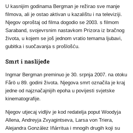
U kasnijim godinama Bergman je režirao sve manje
filmova, ali je ostao aktivan u kazalištu i na televiziji.
Njegov oproštaj od filma dogodio se 2003. s filmom
Saraband, svojevrsnim nastavkom Prizora iz bračnog
života, u kojem se još jednom vratio temama ljubavi,
gubitka i suočavanja s prošlošću.
Smrt i naslijeđe
Ingmar Bergman preminuo je 30. srpnja 2007. na otoku
Fårö u 89. godini života. Njegova smrt označila je kraj
jedne od najznačajnijih epoha u povijesti svjetske
kinematografije.
Njegov utjecaj vidljiv je kod redatelja poput Woodyja
Allena, Andreyja Zvyagintseva, Larsa von Triera,
Alejandra González Iñárritua i mnogih drugih koji su