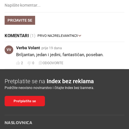
PRIJAVITE SE
KOMENTARI
(1)
Verba Volant
prije 19 dana
VV
Briljantan, jedan i jedini, fantastičan, poseban. 🙏
2
0
ODGOVORITE
Pretplatite se na
Index bez reklama
Podržite neovisno novinarstvo i čitajte Index bez bannera.
Pretplatite se
NASLOVNICA