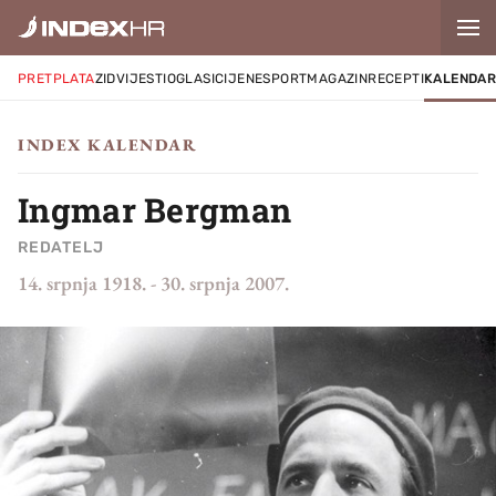
PRETPLATA
ZID
VIJESTI
OGLASI
CIJENE
SPORT
MAGAZIN
RECEPTI
KALENDA
INDEX KALENDAR
Ingmar Bergman
REDATELJ
14. srpnja 1918.
-
30. srpnja 2007.