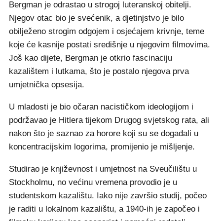
Bergman je odrastao u strogoj luteranskoj obitelji.
Njegov otac bio je svećenik, a djetinjstvo je bilo
obilježeno strogim odgojem i osjećajem krivnje, teme
koje će kasnije postati središnje u njegovim filmovima.
Još kao dijete, Bergman je otkrio fascinaciju
kazalištem i lutkama, što je postalo njegova prva
umjetnička opsesija.
U mladosti je bio očaran nacističkom ideologijom i
podržavao je Hitlera tijekom Drugog svjetskog rata, ali
nakon što je saznao za horore koji su se događali u
koncentracijskim logorima, promijenio je mišljenje.
Studirao je književnost i umjetnost na Sveučilištu u
Stockholmu, no većinu vremena provodio je u
studentskom kazalištu. Iako nije završio studij, počeo
je raditi u lokalnom kazalištu, a 1940-ih je započeo i