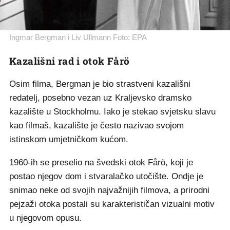
Ingmar Bergman i Liv Ullmann Foto: EPA
Kazališni rad i otok Fårö
Osim filma, Bergman je bio strastveni kazališni
redatelj, posebno vezan uz Kraljevsko dramsko
kazalište u Stockholmu. Iako je stekao svjetsku slavu
kao filmaš, kazalište je često nazivao svojom
istinskom umjetničkom kućom.
1960-ih se preselio na švedski otok Fårö, koji je
postao njegov dom i stvaralačko utočište. Ondje je
snimao neke od svojih najvažnijih filmova, a prirodni
pejzaži otoka postali su karakterističan vizualni motiv
u njegovom opusu.