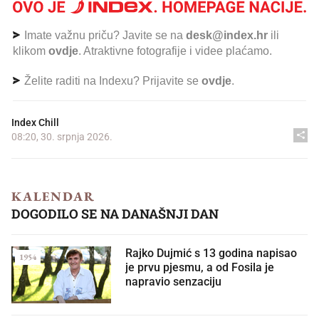
Imate važnu priču? Javite se na
desk@index.hr
ili
klikom
ovdje
. Atraktivne fotografije i videe plaćamo.
Želite raditi na Indexu? Prijavite se
ovdje
.
Index Chill
08:20, 30. srpnja 2026.
KALENDAR
DOGODILO SE NA DANAŠNJI DAN
Rajko Dujmić s 13 godina napisao
1954
je prvu pjesmu, a od Fosila je
napravio senzaciju