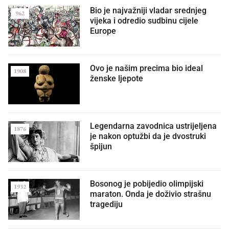
Bio je najvažniji vladar srednjeg
962
vijeka i odredio sudbinu cijele
Europe
Ovo je našim precima bio ideal
1908
ženske ljepote
Legendarna zavodnica ustrijeljena
1876
je nakon optužbi da je dvostruki
špijun
Bosonog je pobijedio olimpijski
1932
maraton. Onda je doživio strašnu
tragediju