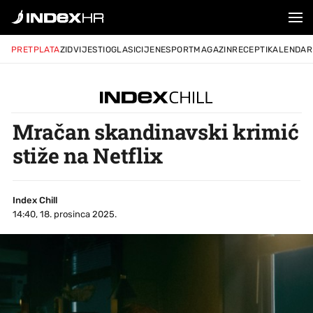
PRETPLATA
ZID
VIJESTI
OGLASI
CIJENE
SPORT
MAGAZIN
RECEPTI
KALENDAR
Mračan skandinavski krimić
stiže na Netflix
Index Chill
14:40, 18. prosinca 2025.