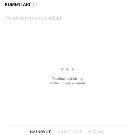
KOMENTARI
(0)
Trenutno nema komentara.
PROČITAJTE JOŠ
VIDEO
Liječnik otkrio kad je
Što povezuje Lexus i
najbolje vrijeme za skidanje
legendarnog Ponyja?
dioptrije
NAJNOVIJE
NAJČITANIJE
VEZANO