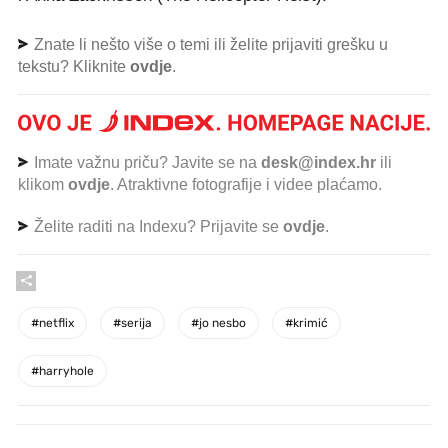
Znate li nešto više o temi ili želite prijaviti grešku u
tekstu? Kliknite
ovdje
.
Imate važnu priču? Javite se na
desk@index.hr
ili
klikom
ovdje
. Atraktivne fotografije i videe plaćamo.
Želite raditi na Indexu? Prijavite se
ovdje
.
#
netflix
#
serija
#
jo nesbo
#
krimić
#
harryhole