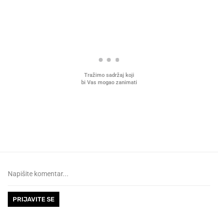
PROČITAJTE JOŠ
VIDEO
Liječnik otkrio kad je
Što povezuje Lexus i
najbolje vrijeme za skidanje
legendarnog Ponyja?
dioptrije
PRIJAVITE SE