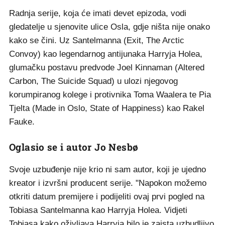
Radnja serije, koja će imati devet epizoda, vodi
gledatelje u sjenovite ulice Osla, gdje ništa nije onako
kako se čini. Uz Santelmanna (Exit, The Arctic
Convoy) kao legendarnog antijunaka Harryja Holea,
glumačku postavu predvode Joel Kinnaman (Altered
Carbon, The Suicide Squad) u ulozi njegovog
korumpiranog kolege i protivnika Toma Waalera te Pia
Tjelta (Made in Oslo, State of Happiness) kao Rakel
Fauke.
Oglasio se i autor Jo Nesbø
Svoje uzbuđenje nije krio ni sam autor, koji je ujedno
kreator i izvršni producent serije. "Napokon možemo
otkriti datum premijere i podijeliti ovaj prvi pogled na
Tobiasa Santelmanna kao Harryja Holea. Vidjeti
Tobiasa kako oživljava Harryja bilo je zaista uzbudljivo