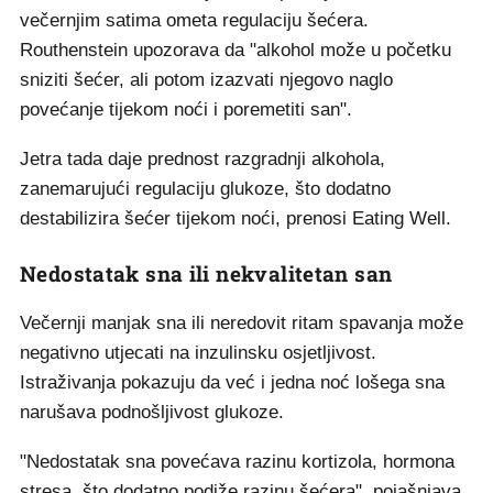
večernjim satima ometa regulaciju šećera.
Routhenstein upozorava da "alkohol može u početku
sniziti šećer, ali potom izazvati njegovo naglo
povećanje tijekom noći i poremetiti san".
Jetra tada daje prednost razgradnji alkohola,
zanemarujući regulaciju glukoze, što dodatno
destabilizira šećer tijekom noći, prenosi Eating Well.
Nedostatak sna ili nekvalitetan san
Večernji manjak sna ili neredovit ritam spavanja može
negativno utjecati na inzulinsku osjetljivost.
Istraživanja pokazuju da već i jedna noć lošega sna
narušava podnošljivost glukoze.
"Nedostatak sna povećava razinu kortizola, hormona
stresa, što dodatno podiže razinu šećera", pojašnjava