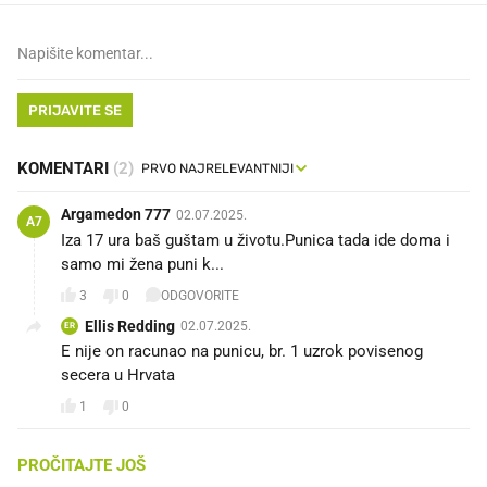
PRIJAVITE SE
KOMENTARI
(2)
Argamedon 777
02.07.2025.
A7
Iza 17 ura baš guštam u životu.Punica tada ide doma i
samo mi žena puni k...
3
0
ODGOVORITE
Ellis Redding
02.07.2025.
ER
E nije on racunao na punicu, br. 1 uzrok povisenog
secera u Hrvata
1
0
PROČITAJTE JOŠ