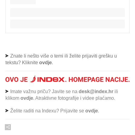
Znate li nešto više o temi ili želite prijaviti grešku u
tekstu? Kliknite
ovdje
.
Imate važnu priču? Javite se na
desk@index.hr
ili
klikom
ovdje
. Atraktivne fotografije i videe plaćamo.
Želite raditi na Indexu? Prijavite se
ovdje
.