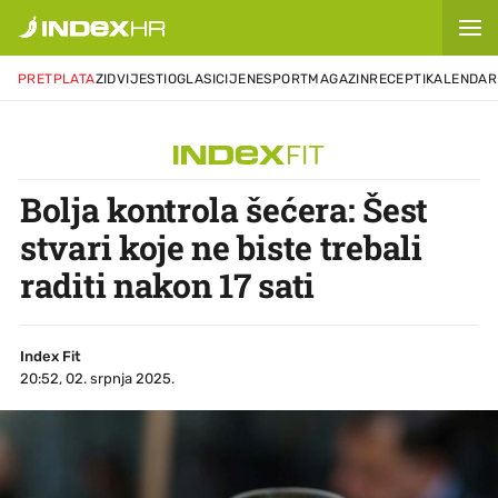
PRETPLATA
ZID
VIJESTI
OGLASI
CIJENE
SPORT
MAGAZIN
RECEPTI
KALENDAR
Bolja kontrola šećera: Šest
stvari koje ne biste trebali
raditi nakon 17 sati
Index Fit
20:52, 02. srpnja 2025.