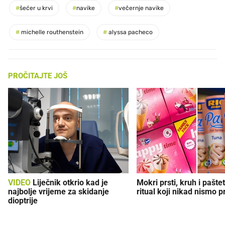
#
šećer u krvi
#
navike
#
večernje navike
#
michelle routhenstein
#
alyssa pacheco
PROČITAJTE JOŠ
VIDEO
Liječnik otkrio kad je
Mokri prsti, kruh i paštet
najbolje vrijeme za skidanje
ritual koji nikad nismo p
dioptrije