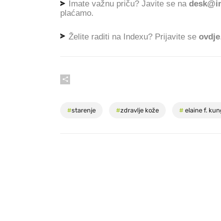
Imate važnu priču? Javite se na
desk@in
plaćamo.
Želite raditi na Indexu? Prijavite se
ovdje
#
starenje
#
zdravlje kože
#
elaine f. ku