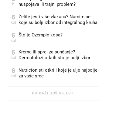
h
nuspojava ili trajni problem?
6
Želite jesti više vlakana? Namirnice
kol
koje su bolji izbor od integralnog kruha
6
Što je Ozempic kosa?
kol
6
Krema ili sprej za sunčanje?
kol
Dermatolozi otkrili što je bolji izbor
6
Nutricionisti otkrili koje je ulje najbolje
kol
za vaše srce
PRIKAŽI JOŠ VIJESTI