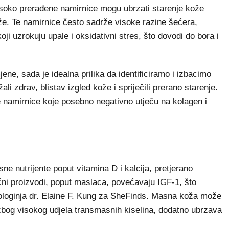
isoko prerađene namirnice mogu ubrzati starenje kože
že. Te namirnice često sadrže visoke razine šećera,
koji uzrokuju upale i oksidativni stres, što dovodi do bora i
ne, sada je idealna prilika da identificiramo i izbacimo
i zdrav, blistav izgled kože i spriječili prerano starenje.
je namirnice koje posebno negativno utječu na kolagen i
sne nutrijente poput vitamina D i kalcija, pretjerano
čni proizvodi, poput maslaca, povećavaju IGF-1, što
ologinja dr. Elaine F. Kung za SheFinds. Masna koža može
 zbog visokog udjela transmasnih kiselina, dodatno ubrzava