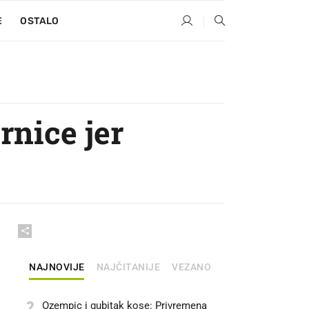
E
OSTALO
rnice jer
NAJNOVIJE
NAJČITANIJE
VEZANO
2
Ozempic i gubitak kose: Privremena