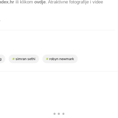
dex.hr
ili klikom
ovdje
. Atraktivne fotografije i videe
.
ng
#
simran sethi
#
robyn newmark