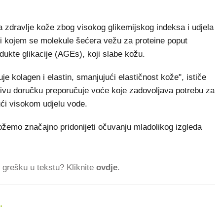
a zdravlje kože zbog visokog glikemijskog indeksa i udjela
pri kojem se molekule šećera vežu za proteine poput
dukte glikacije (AGEs), koji slabe kožu.
e kolagen i elastin, smanjujući elastičnost kože", ističe
nativu doručku preporučuje voće koje zadovoljava potrebu za
ući visokom udjelu vode.
žemo značajno pridonijeti očuvanju mladolikog izgleda
ti grešku u tekstu? Kliknite
ovdje
.
.
440.070 ČITA