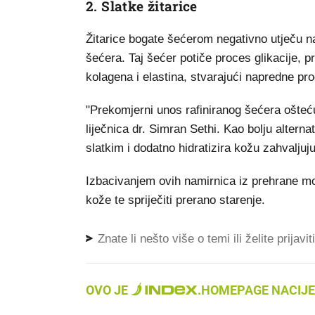
2. Slatke žitarice
Žitarice bogate šećerom negativno utječu n
šećera. Taj šećer potiče proces glikacije, 
kolagena i elastina, stvarajući napredne pro
"Prekomjerni unos rafiniranog šećera oštećuj
liječnica dr. Simran Sethi. Kao bolju alter
slatkim i dodatno hidratizira kožu zahvaljuj
Izbacivanjem ovih namirnica iz prehrane mo
kože te spriječiti prerano starenje.
Znate li nešto više o temi ili želite prijavi
OVO JE
.
HOMEPAGE NACIJE