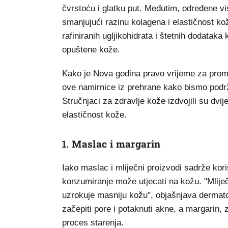
čvrstoću i glatku put. Međutim, određene v
smanjujući razinu kolagena i elastičnost ko
rafiniranih ugljikohidrata i štetnih dodataka 
opuštene kože.
Kako je Nova godina pravo vrijeme za promje
ove namirnice iz prehrane kako bismo podržal
Stručnjaci za zdravlje kože izdvojili su dvi
elastičnost kože.
1. Maslac i margarin
Iako maslac i mliječni proizvodi sadrže kori
konzumiranje može utjecati na kožu. "Mlije
uzrokuje masniju kožu", objašnjava dermat
začepiti pore i potaknuti akne, a margarin,
proces starenja.