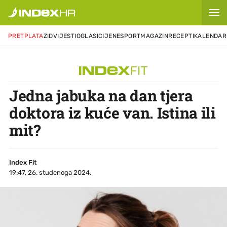
PRETPLATA
ZID
VIJESTI
OGLASI
CIJENE
SPORT
MAGAZIN
RECEPTI
KALENDAR
Jedna jabuka na dan tjera
doktora iz kuće van. Istina ili
mit?
Index Fit
19:47, 26. studenoga 2024.