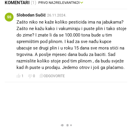
KOMENTARI
(1)
Slobodan Sučić
26.11.2024.
SS
Zašto niko ne kaže koliko pesticida ima na jabukama?
Zašto ne kažu kako i vakumiraju i puste plin i tako stoje
do zime? I znate li da se 100.000 tona bude u tim
spremištim pod plinom. I kad za sve nađu kupce
ubacuje se drugi plin i u roku 15 dana sve mora stići na
trgovina. A poslje mjesec dana budu za baciti. Sad
razmislite koliko stoje pod tim plinom , da budu svježe
kad ih puste u prodaju. Jedemo otrov i još ga plaćamo.
1
0
ODGOVORITE
PROČITAJTE JOŠ