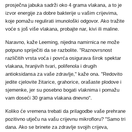
prosječna jabuka sadrži oko 4 grama vlakana, a to je
izvor energije za dobre bakterije u vašim crijevima,
koje pomažu regulirati imunološki odgovor. Ako tražite
voće s još više vlakana, probajte nar, kivi ili maline.
Naravno, kaže Leeming, nijedna namirnica ne može
potpuno spriječiti da se razbolite. "Raznovrsnost
različitih vrsta voća i povrća osigurava širok spektar
vlakana, hranjivih tvari, polifenola i drugih
antioksidansa za vaše zdravlje," kaže ona. "Redovito
jedite cjelovite žitarice, grahorice, orašaste plodove i
sjemenke, jer su posebno bogati vlaknima i pomažu
vam doseći 30 grama vlakana dnevno".
Koliko će vremena trebati da prilagodbe vaše prehrane
pozitivno utječu na vašu crijevnu mikrofloru? "Samo tri
dana. Ako se brinete za zdravlje svojih crijeva,