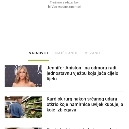
VIDEO
Liječnik otkrio kad je
Mokri prsti, kruh i paštet
najbolje vrijeme za skidanje
ritual koji nikad nismo p
dioptrije
NAJNOVIJE
NAJČITANIJE
VEZANO
Jennifer Aniston i na odmoru radi
jednostavnu vježbu koja jača cijelo
tijelo
Kardiokirurg nakon srčanog udara
otkrio koje namirnice uvijek kupuje, a
koje izbjegava