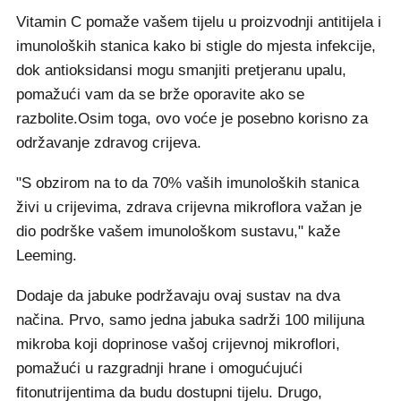
Vitamin C pomaže vašem tijelu u proizvodnji antitijela i
imunoloških stanica kako bi stigle do mjesta infekcije,
dok antioksidansi mogu smanjiti pretjeranu upalu,
pomažući vam da se brže oporavite ako se
razbolite.Osim toga, ovo voće je posebno korisno za
održavanje zdravog crijeva.
"S obzirom na to da 70% vaših imunoloških stanica
živi u crijevima, zdrava crijevna mikroflora važan je
dio podrške vašem imunološkom sustavu," kaže
Leeming.
Dodaje da jabuke podržavaju ovaj sustav na dva
načina. Prvo, samo jedna jabuka sadrži 100 milijuna
mikroba koji doprinose vašoj crijevnoj mikroflori,
pomažući u razgradnji hrane i omogućujući
fitonutrijentima da budu dostupni tijelu. Drugo,