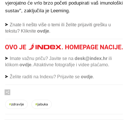
vjerojatno će vrlo brzo početi podupirati vaš imunološki
sustav", zaključila je Leeming.
Znate li nešto više o temi ili želite prijaviti grešku u
tekstu? Kliknite
ovdje
.
Imate važnu priču? Javite se na
desk@index.hr
ili
klikom
ovdje
. Atraktivne fotografije i videe plaćamo.
Želite raditi na Indexu? Prijavite se
ovdje
.
#
zdravlje
#
jabuka