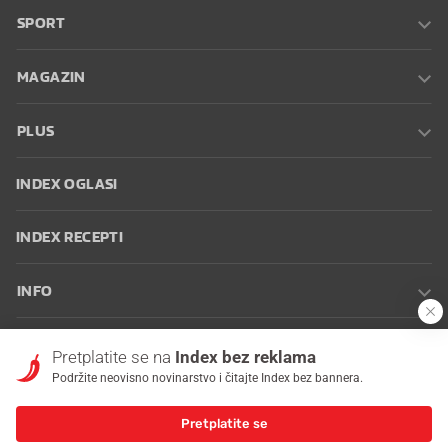
SPORT
MAGAZIN
PLUS
INDEX OGLASI
INDEX RECEPTI
INFO
Oglašavanje
Zaposli se na Indexu
Kontakt
Impressum
Uvjeti
Pretplatite se na
Index bez reklama
korištenja
Postavke kolačića
Podržite neovisno novinarstvo i čitajte Index bez bannera.
Pretplatite se
© 2026 Index