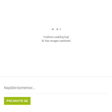
PROČITAJTE JOŠ
VIDEO
Liječnik otkrio kad je
Mokri prsti, kruh i paštet
najbolje vrijeme za skidanje
ritual koji nikad nismo p
dioptrije
PRIJAVITE SE