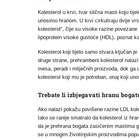
Kolesterol u krvi, tvar slična masti koju tije
unosimo hranom. U krvi cirkuliraju dvije vrs
kolesterol", čije su visoke razine povezan
lipoprotein visoke gustoće (HDL), poznat kao
Kolesterol koji tijelo samo stvara ključan j
druge strane, prehrambeni kolesterol nalazi
mesa, peradi i mliječnih proizvoda, dok ga u
kolesterol koji mu je potreban, onaj koji u
Trebate li izbjegavati hranu boga
Ako nalazi pokažu povišene razine LDL koles
Iako se ranije smatralo da kolesterol iz hra
da je prehrana bogata zasićenim mastima gl
se u mnogim životinjskim proizvodima poput