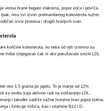
je unosa hrane bogate vlaknima, poput voća i povrća,
Ipak, nisu svi izvori prehrambenog kolesterola nužno
dličan izvor proteina i drugih hranjivih tvari.
sterola
ke količine kolesterola, no neke od njih iznimno su
 treba izbjegavati čak ni ako pokušavate sniziti LDL
 tek oko 1.5 grama po jajetu. To je manje od 12%
i za osobu koja aktivno radi na snižavanju LDL
umanjci također sadrže važne hranjive tvari poput kolina,
nja i funkcije mišića, kao i vitamine B12 i D.