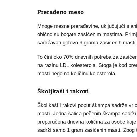
Prerađeno meso
Mnoge mesne prerađevine, uključujući slani
obično su bogate zasićenim mastima. Primj
sadržavati gotovo 9 grama zasićenih masti i
To čini oko 70% dnevnih potreba za zasićen
na razinu LDL kolesterola. Stoga je kod pre
masti nego na količinu kolesterola.
Školjkaši i rakovi
Školjkaši i rakovi poput škampa sadrže vrlo
masti. Jedna šalica pečenih škampa sadrži 
preporučena dnevna količina za osobe koje 
sadrži samo 1 gram zasićenih masti. Zbog to