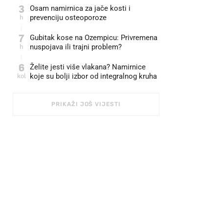
3
Osam namirnica za jače kosti i
h
prevenciju osteoporoze
7
Gubitak kose na Ozempicu: Privremena
h
nuspojava ili trajni problem?
6
Želite jesti više vlakana? Namirnice
kol
koje su bolji izbor od integralnog kruha
PRIKAŽI JOŠ VIJESTI