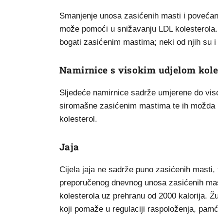
Smanjenje unosa zasićenih masti i povećan
može pomoći u snižavanju LDL kolesterola. 
bogati zasićenim mastima; neki od njih su i o
Namirnice s visokim udjelom kole
Sljedeće namirnice sadrže umjerene do viso
siromašne zasićenim mastima te ih možda ne
kolesterol.
Jaja
Cijela jaja ne sadrže puno zasićenih masti,
preporučenog dnevnog unosa zasićenih mast
kolesterola uz prehranu od 2000 kalorija. Ž
koji pomaže u regulaciji raspoloženja, pamće