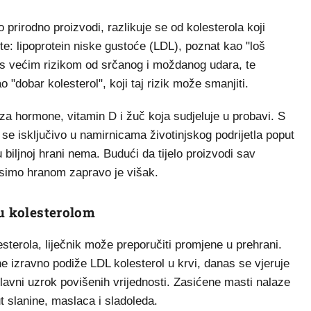
lo prirodno proizvodi, razlikuje se od kolesterola koji
te: lipoprotein niske gustoće (LDL), poznat kao "loš
e s većim rizikom od srčanog i moždanog udara, te
 "dobar kolesterol", koji taj rizik može smanjiti.
e za hormone, vitamin D i žuč koja sudjeluje u probavi. S
 se isključivo u namirnicama životinjskog podrijetla poput
 biljnoj hrani nema. Budući da tijelo proizvodi sav
nosimo hranom zapravo je višak.
tu kolesterolom
terola, liječnik može preporučiti promjene u prehrani.
ne izravno podiže LDL kolesterol u krvi, danas se vjeruje
avni uzrok povišenih vrijednosti. Zasićene masti nalaze
 slanine, maslaca i sladoleda.