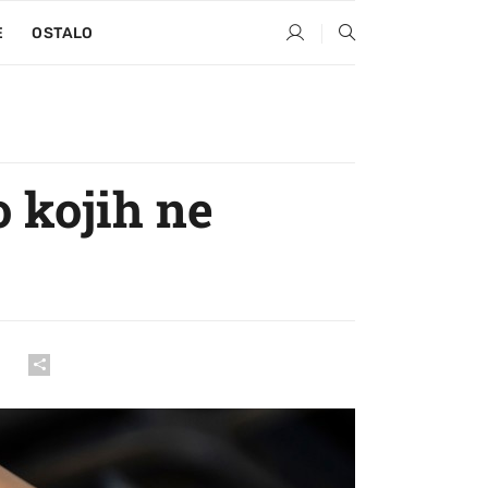
E
OSTALO
o kojih ne