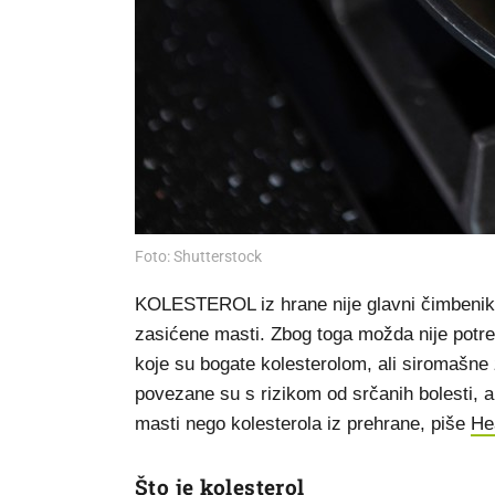
Foto: Shutterstock
KOLESTEROL iz hrane nije glavni čimbenik ko
zasićene masti. Zbog toga možda nije potreb
koje su bogate kolesterolom, ali siromašne
povezane su s rizikom od srčanih bolesti, a
masti nego kolesterola iz prehrane, piše
He
Što je kolesterol