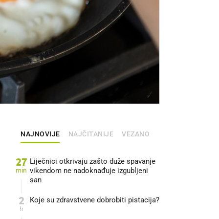
NAJNOVIJE
NAJČITANIJE
VEZANO
27
Liječnici otkrivaju zašto duže spavanje
min
vikendom ne nadoknađuje izgubljeni
san
2
Koje su zdravstvene dobrobiti pistacija?
h