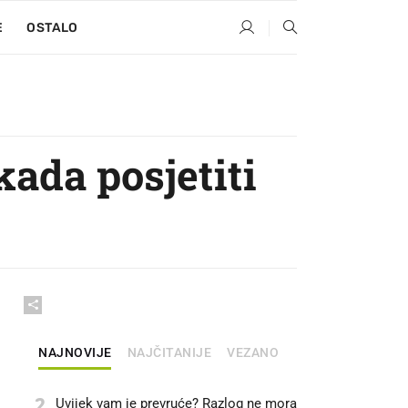
E
OSTALO
kada posjetiti
NAJNOVIJE
NAJČITANIJE
VEZANO
2
Uvijek vam je prevruće? Razlog ne mora