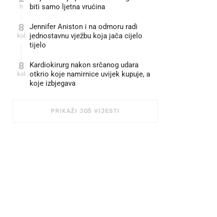
h
biti samo ljetna vrućina
8
Jennifer Aniston i na odmoru radi
kol
jednostavnu vježbu koja jača cijelo
tijelo
8
Kardiokirurg nakon srčanog udara
kol
otkrio koje namirnice uvijek kupuje, a
koje izbjegava
PRIKAŽI JOŠ VIJESTI