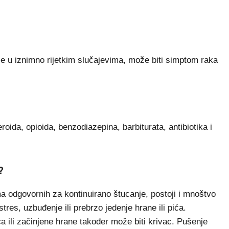
še u iznimno rijetkim slučajevima, može biti simptom raka
roida, opioida, benzodiazepina, barbiturata, antibiotika i
?
 odgovornih za kontinuirano štucanje, postoji i mnoštvo
tres, uzbuđenje ili prebrzo jedenje hrane ili pića.
a ili začinjene hrane također može biti krivac. Pušenje