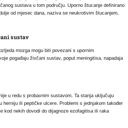
včanog sustava u tom području. Uporno štucanje definirano
 dulje od mjesec dana, naziva se neukrotivim štucanjem,
čani sustav
 ozljeda mozga mogu biti povezani s upornim
koje pogađaju živčani sustav, poput meningitisa, napadaja
nije u redu s probavnim sustavom. Ta stanja uključuju
u herniju ili peptičke ulcere. Problemi s jednjakom također
 kod nekih dovodi do dijagnoze ezofagitisa ili raka