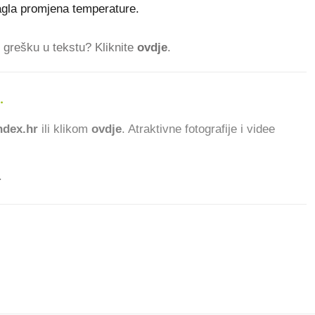
nagla promjena temperature.
ti grešku u tekstu? Kliknite
ovdje
.
.
533.104 ČITATELJ
dex.hr
ili klikom
ovdje
. Atraktivne fotografije i videe
.