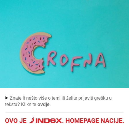
Znate li nešto više o temi ili želite prijaviti grešku u
tekstu? Kliknite
ovdje
.