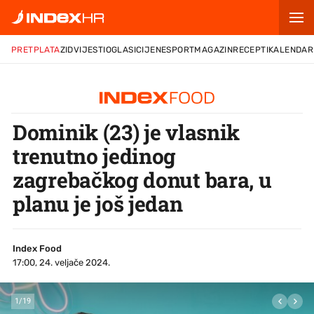
PRETPLATA
ZID
VIJESTI
OGLASI
CIJENE
SPORT
MAGAZIN
RECEPTI
KALENDAR
Dominik (23) je vlasnik
trenutno jedinog
zagrebačkog donut bara, u
planu je još jedan
Index Food
17:00, 24. veljače 2024.
1
/
19