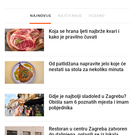
NAJNOVIJE
NAJČITANIJE
VEZANO
Koja se hrana ljeti najbrže kvari i
kako je pravilno čuvati
Od patlidžana napravite jelo koje će
nestati sa stola za nekoliko minuta
Gdje je najbolji sladoled u Zagrebu?
Obišla sam 6 poznatih mjesta i imam
pobjednika
Restoran u centru Zagreba zatvoren
do daljnjega, oglasili se iz lokala