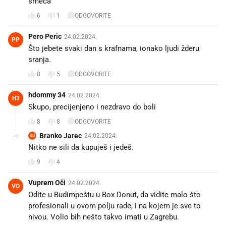
smeća
6
1
ODGOVORITE
Pero Peric
24.02.2024.
PP
Što jebete svaki dan s krafnama, ionako ljudi žderu
sranja.
8
5
ODGOVORITE
hdommy 34
24.02.2024.
H3
Skupo, precijenjeno i nezdravo do boli
8
8
ODGOVORITE
Branko Jarec
24.02.2024.
BJ
Nitko ne sili da kupuješ i jedeš.
9
4
Vuprem Oči
24.02.2024.
VO
Odite u Budimpeštu u Box Donut, da vidite malo što
profesionali u ovom polju rade, i na kojem je sve to
nivou. Volio bih nešto takvo imati u Zagrebu.