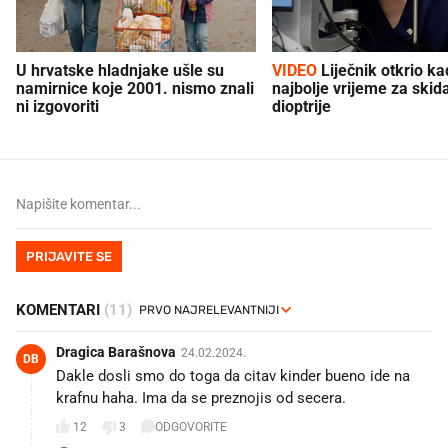
U hrvatske hladnjake ušle su
VIDEO
Liječnik otkrio kad je
namirnice koje 2001. nismo znali
najbolje vrijeme za skid
ni izgovoriti
dioptrije
PRIJAVITE SE
KOMENTARI
(11)
Dragica Barašnova
24.02.2024.
DB
Dakle dosli smo do toga da citav kinder bueno ide na
krafnu haha. Ima da se preznojis od secera.
12
3
ODGOVORITE