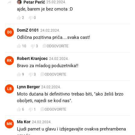
Petar Perić
25.02.2024.
ajde, barem je bez omota :D
2
0
DomZ 0101
24.02.2024.
D0
Odlična pozitivna priča....svaka cast!
10
3
ODGOVORITE
Robert Kranjcec
24.02.2024.
RK
Bravo za mladog poduzetnika!!
9
3
ODGOVORITE
Lynn Berger
24.02.2024.
LB
Moto dućana bi definitivno trebao biti, "ako želiš brzo
oboljeti, najedi se kod nas".
6
1
ODGOVORITE
Ma Kor
24.02.2024.
MK
Ljudi pamet u glavu i izbjegavajte ovakva prehrambena