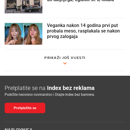
Veganka nakon 14 godina prvi put
probala meso, rasplakala se nakon
prvog zalogaja
PRIKAŽI JOŠ VIJESTI
Pretplatite se na
Index bez reklama
Podržite neovisno novinarstvo i čitajte Index bez bannera.
Pretplatite se
NASLOVNICA