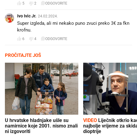
5
2
ODGOVORITE
Ivo Ivic Jr.
24.02.2024.
Super izgleda, ali mi nekako puno zvuci preko 3€ za fkn
krofnu.
6
4
ODGOVORITE
PROČITAJTE JOŠ
U hrvatske hladnjake ušle su
VIDEO
Liječnik otkrio kad je
namirnice koje 2001. nismo znali
najbolje vrijeme za skid
ni izgovoriti
dioptrije