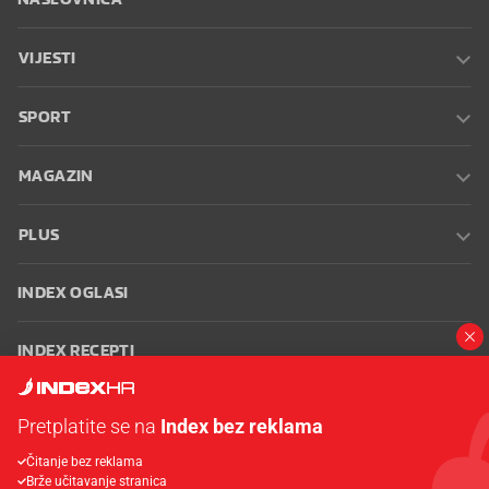
VIJESTI
SPORT
MAGAZIN
PLUS
INDEX OGLASI
INDEX RECEPTI
INFO
Pretplatite se na
Index bez reklama
Čitanje bez reklama
Oglašavanje
Zaposli se na Indexu
Kontakt
Impressum
Uvjeti
Brže učitavanje stranica
korištenja
Postavke kolačića