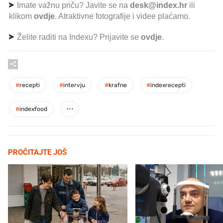
Imate važnu priču? Javite se na
desk@index.hr
ili
klikom
ovdje
. Atraktivne fotografije i videe plaćamo.
Želite raditi na Indexu? Prijavite se
ovdje
.
#
recepti
#
intervju
#
krafne
#
indexrecepti
#
indexfood
PROČITAJTE JOŠ