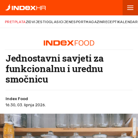
PRETPLATA
ZID
VIJESTI
OGLASI
CIJENE
SPORT
MAGAZIN
RECEPTI
KALENDAR
Jednostavni savjeti za
funkcionalnu i urednu
smočnicu
Index Food
16:30, 03. lipnja 2026.