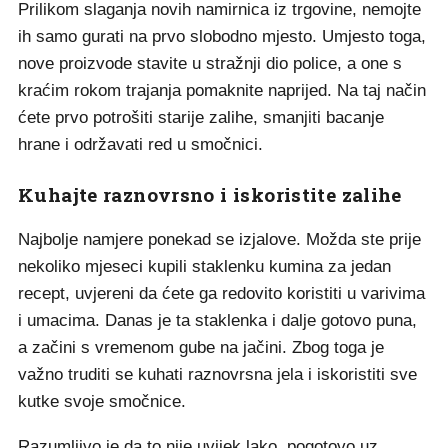
Prilikom slaganja novih namirnica iz trgovine, nemojte
ih samo gurati na prvo slobodno mjesto. Umjesto toga,
nove proizvode stavite u stražnji dio police, a one s
kraćim rokom trajanja pomaknite naprijed. Na taj način
ćete prvo potrošiti starije zalihe, smanjiti bacanje
hrane i održavati red u smočnici.
Kuhajte raznovrsno i iskoristite zalihe
Najbolje namjere ponekad se izjalove. Možda ste prije
nekoliko mjeseci kupili staklenku kumina za jedan
recept, uvjereni da ćete ga redovito koristiti u varivima
i umacima. Danas je ta staklenka i dalje gotovo puna,
a začini s vremenom gube na jačini. Zbog toga je
važno truditi se kuhati raznovrsna jela i iskoristiti sve
kutke svoje smočnice.
Razumljivo je da to nije uvijek lako, pogotovo uz