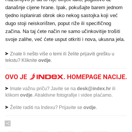
današnje cijene hrane. Ipak, pokušajte barem jednom
tjedno isplanirati obrok oko nekog sastojka koji već
dugo stoji neiskorišten, poput riže ili specifičnog
začina. Na taj ćete način ne samo učinkovitije trošiti
svoje zalihe, već ćete usput otkriti i nova, ukusna jela.
Znate li nešto više o temi ili želite prijaviti grešku u
tekstu? Kliknite
ovdje
.
Imate važnu priču? Javite se na
desk@index.hr
ili
klikom
ovdje
. Atraktivne fotografije i videe plaćamo.
Želite raditi na Indexu? Prijavite se
ovdje
.