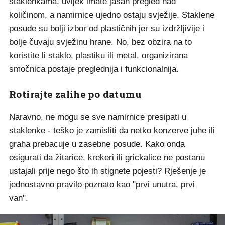
staklenkama, uvijek imate jasan pregled nad
količinom, a namirnice ujedno ostaju svježije. Staklene
posude su bolji izbor od plastičnih jer su izdržljivije i
bolje čuvaju svježinu hrane. No, bez obzira na to
koristite li staklo, plastiku ili metal, organizirana
smočnica postaje preglednija i funkcionalnija.
Rotirajte zalihe po datumu
Naravno, ne mogu se sve namirnice presipati u
staklenke - teško je zamisliti da netko konzerve juhe ili
graha prebacuje u zasebne posude. Kako onda
osigurati da žitarice, krekeri ili grickalice ne postanu
ustajali prije nego što ih stignete pojesti? Rješenje je
jednostavno pravilo poznato kao "prvi unutra, prvi
van".