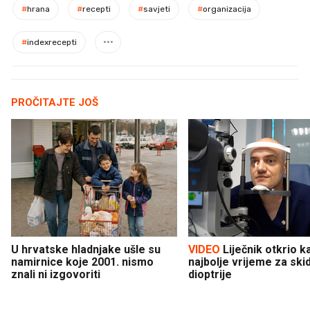
#
hrana
#
recepti
#
savjeti
#
organizacija
#
indexrecepti
PROČITAJTE JOŠ
U hrvatske hladnjake ušle su
VIDEO
Liječnik otkrio kad je
namirnice koje 2001. nismo
najbolje vrijeme za ski
znali ni izgovoriti
dioptrije