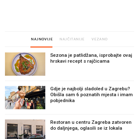
U hrvatske hladnjake ušle su
VIDEO
Liječnik otkrio kad je
namirnice koje 2001. nismo
najbolje vrijeme za ski
znali ni izgovoriti
dioptrije
NAJNOVIJE
NAJČITANIJE
VEZANO
Sezona je patlidžana, isprobajte ovaj
hrskavi recept s rajčicama
Gdje je najbolji sladoled u Zagrebu?
Obišla sam 6 poznatih mjesta i imam
pobjednika
Restoran u centru Zagreba zatvoren
do daljnjega, oglasili se iz lokala