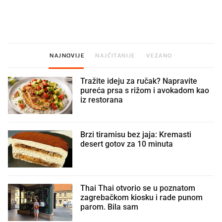
U hrvatske hladnjake ušle su
VIDEO
Liječnik otkrio kad je
namirnice koje 2001. nismo znali
najbolje vrijeme za skid
ni izgovoriti
dioptrije
NAJNOVIJE
NAJČITANIJE
VEZANO
Tražite ideju za ručak? Napravite
pureća prsa s rižom i avokadom kao
iz restorana
Brzi tiramisu bez jaja: Kremasti
desert gotov za 10 minuta
Thai Thai otvorio se u poznatom
zagrebačkom kiosku i rade punom
parom. Bila sam