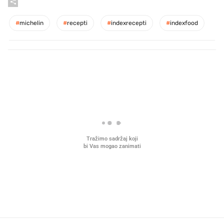
#
michelin
#
recepti
#
indexrecepti
#
indexfood
PROČITAJTE JOŠ
U hrvatske hladnjake ušle su
VIDEO
Liječnik otkrio kad je
namirnice koje 2001. nismo znali
najbolje vrijeme za skid
ni izgovoriti
dioptrije