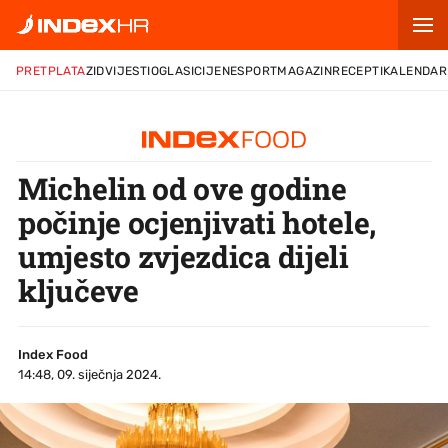
PRETPLATA
ZID
VIJESTI
OGLASI
CIJENE
SPORT
MAGAZIN
RECEPTI
KALENDAR
Michelin od ove godine
počinje ocjenjivati hotele,
umjesto zvjezdica dijeli
ključeve
Index Food
14:48, 09. siječnja 2024.