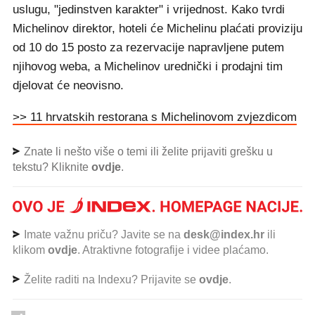
uslugu, "jedinstven karakter" i vrijednost. Kako tvrdi
Michelinov direktor, hoteli će Michelinu plaćati proviziju
od 10 do 15 posto za rezervacije napravljene putem
njihovog weba, a Michelinov urednički i prodajni tim
djelovat će neovisno.
>> 11 hrvatskih restorana s Michelinovom zvjezdicom
Znate li nešto više o temi ili želite prijaviti grešku u
tekstu? Kliknite
ovdje
.
Imate važnu priču? Javite se na
desk@index.hr
ili
klikom
ovdje
. Atraktivne fotografije i videe plaćamo.
Želite raditi na Indexu? Prijavite se
ovdje
.