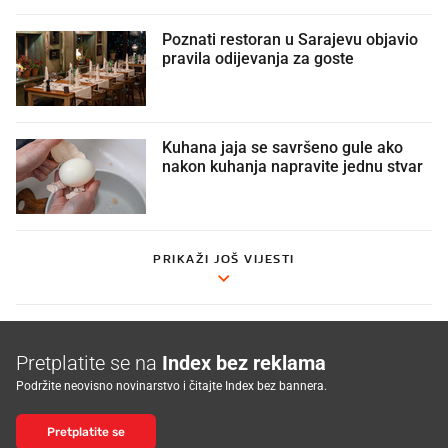
Poznati restoran u Sarajevu objavio
pravila odijevanja za goste
Kuhana jaja se savršeno gule ako
nakon kuhanja napravite jednu stvar
PRIKAŽI JOŠ VIJESTI
Pretplatite se na
Index bez reklama
Podržite neovisno novinarstvo i čitajte Index bez bannera.
Pretplatite se