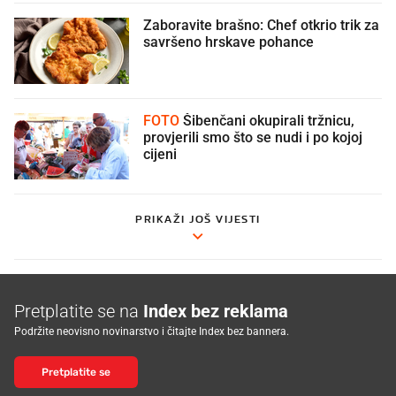
Zaboravite brašno: Chef otkrio trik za
savršeno hrskave pohance
FOTO
Šibenčani okupirali tržnicu,
provjerili smo što se nudi i po kojoj
cijeni
PRIKAŽI JOŠ VIJESTI
Pretplatite se na
Index bez reklama
Podržite neovisno novinarstvo i čitajte Index bez bannera.
Pretplatite se