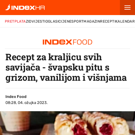
PRETPLATA
ZID
VIJESTI
OGLASI
CIJENE
SPORT
MAGAZIN
RECEPTI
KALENDAR
Recept za kraljicu svih
savijača - švapsku pitu s
grizom, vanilijom i višnjama
Index Food
08:28, 04. ožujka 2023.