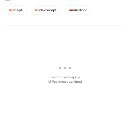
#
recepti
#
indexrecepti
#
indexfood
PROČITAJTE JOŠ
U hrvatske hladnjake ušle su
VIDEO
Liječnik otkrio kad je
namirnice koje 2001. nismo znali
najbolje vrijeme za skid
ni izgovoriti
dioptrije