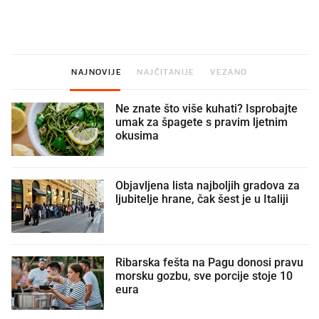
namirnice koje 2001. nismo znali
najbolje vrijeme za skid
ni izgovoriti
dioptrije
NAJNOVIJE
NAJČITANIJE
VEZANO
Ne znate što više kuhati? Isprobajte
umak za špagete s pravim ljetnim
okusima
Objavljena lista najboljih gradova za
ljubitelje hrane, čak šest je u Italiji
Ribarska fešta na Pagu donosi pravu
morsku gozbu, sve porcije stoje 10
eura