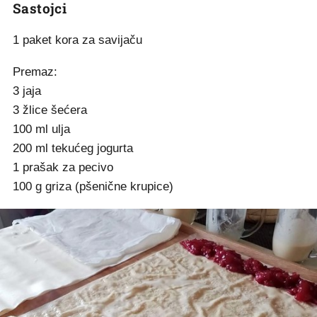
Sastojci
1 paket kora za savijaču
Premaz:
3 jaja
3 žlice šećera
100 ml ulja
200 ml tekućeg jogurta
1 prašak za pecivo
100 g griza (pšenične krupice)