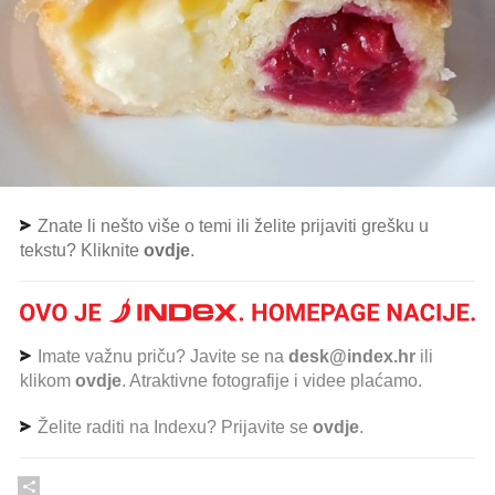
Znate li nešto više o temi ili želite prijaviti grešku u
tekstu? Kliknite
ovdje
.
Imate važnu priču? Javite se na
desk@index.hr
ili
klikom
ovdje
. Atraktivne fotografije i videe plaćamo.
Želite raditi na Indexu? Prijavite se
ovdje
.