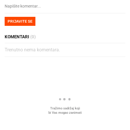
PRIJAVITE SE
KOMENTARI
(0)
Trenutno nema komentara.
PROČITAJTE JOŠ
U hrvatske hladnjake ušle su
VIDEO
Liječnik otkrio kad je