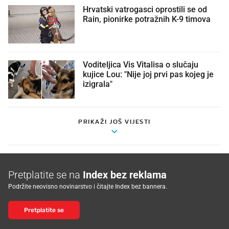
Hrvatski vatrogasci oprostili se od
Rain, pionirke potražnih K-9 timova
Voditeljica Vis Vitalisa o slučaju
kujice Lou: "Nije joj prvi pas kojeg je
izigrala"
PRIKAŽI JOŠ VIJESTI
Pretplatite se na
Index bez reklama
Podržite neovisno novinarstvo i čitajte Index bez bannera.
Pretplatite se