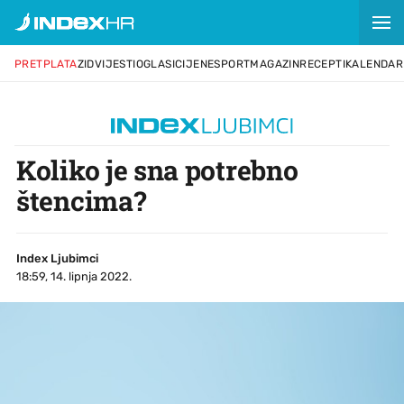
PRETPLATA
ZID
VIJESTI
OGLASI
CIJENE
SPORT
MAGAZIN
RECEPTI
KALENDAR
Koliko je sna potrebno
štencima?
Index Ljubimci
18:59, 14. lipnja 2022.