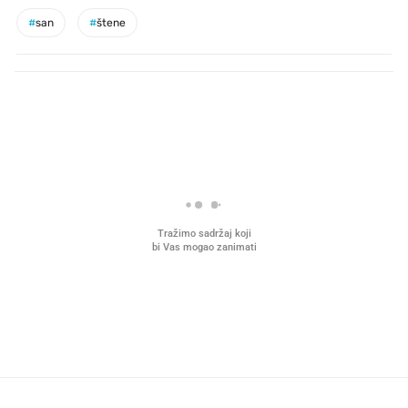
#
san
#
štene
PROČITAJTE JOŠ
VIDEO
Liječnik otkrio kad je
Što povezuje Lexus i
najbolje vrijeme za skidanje
legendarnog Ponyja?
dioptrije