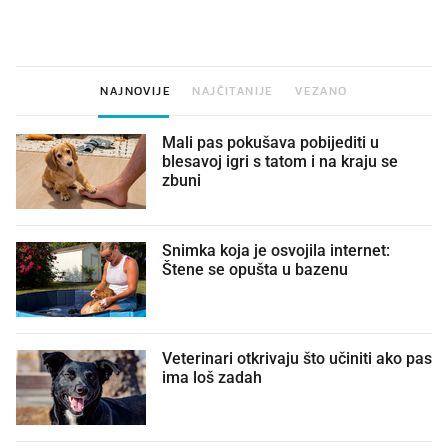
najbolje vrijeme za skidanje
legendarnog Ponyja?
dioptrije
NAJNOVIJE
NAJČITANIJE
VEZANO
Mali pas pokušava pobijediti u
blesavoj igri s tatom i na kraju se
zbuni
Snimka koja je osvojila internet:
Štene se opušta u bazenu
Veterinari otkrivaju što učiniti ako pas
ima loš zadah