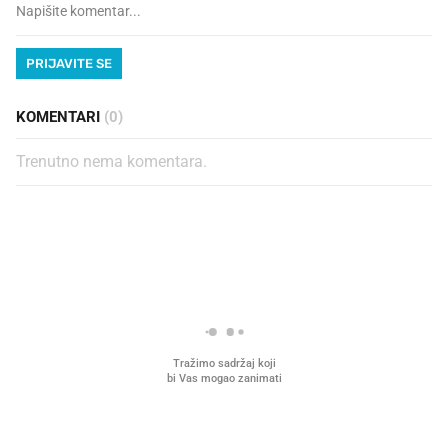
PRIJAVITE SE
KOMENTARI
(0)
Trenutno nema komentara.
PROČITAJTE JOŠ
VIDEO
Liječnik otkrio kad je
Što povezuje Lexus i