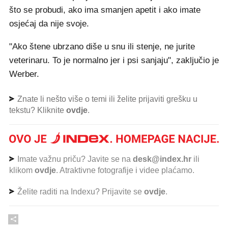
što se probudi, ako ima smanjen apetit i ako imate
osjećaj da nije svoje.
"Ako štene ubrzano diše u snu ili stenje, ne jurite
veterinaru. To je normalno jer i psi sanjaju", zaključio je
Werber.
Znate li nešto više o temi ili želite prijaviti grešku u
tekstu? Kliknite
ovdje
.
Imate važnu priču? Javite se na
desk@index.hr
ili
klikom
ovdje
. Atraktivne fotografije i videe plaćamo.
Želite raditi na Indexu? Prijavite se
ovdje
.