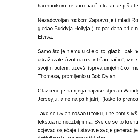
harmonikom, uskoro naučiti kako se pišu te
Nezadovoljan rockom Zapravo je i mladi Ro
gledao Buddyja Hollyja (i to par dana prije n
Elvisa.
Samo što je njemu u cijeloj toj glazbi ipak n
odražavale život na realističan način", izrek
svojim putem, uzevši isprva umjetničko ime
Thomasa, promijenio u Bob Dylan.
Glazbeno je na njega najviše utjecao Woody
Jerseyju, a ne na psihijatriji (kako to pren
Tako se Dylan našao u folku, i ne pomislivš
tekstualno neozbiljnima. Sve će se to krenu
opjevao osjećaje i stavove svoje generacije.