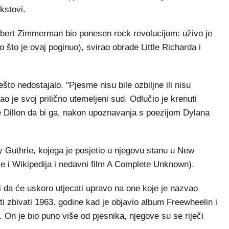
kstovi.
bert Zimmerman bio ponesen rock revolucijom: uživo je
o što je ovaj poginuo), svirao obrade Little Richarda i
ešto nedostajalo. "Pjesme nisu bile ozbiljne ili nisu
ao je svoj prilično utemeljeni sud. Odlučio je krenuti
 Dillon da bi ga, nakon upoznavanja s poezijom Dylana
 Guthrie, kojega je posjetio u njegovu stanu u New
ose i Wikipedija i nedavni film A Complete Unknown).
i da će uskoro utjecati upravo na one koje je nazvao
ti zbivati 1963. godine kad je objavio album Freewheelin i
 On je bio puno više od pjesnika, njegove su se riječi