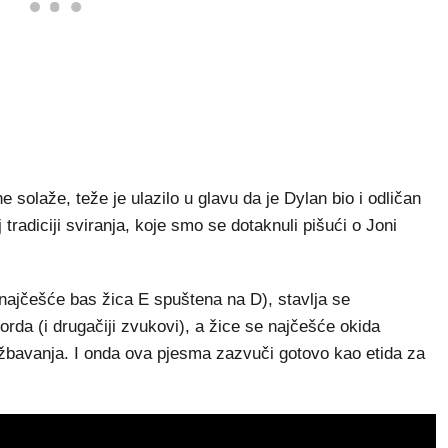
e solaže, teže je ulazilo u glavu da je Dylan bio i odličan
 tradiciji sviranja, koje smo se dotaknuli pišući o Joni
 najčešće bas žica E spuštena na D), stavlja se
korda (i drugačiji zvukovi), a žice se najčešće okida
žbavanja. I onda ova pjesma zazvuči gotovo kao etida za