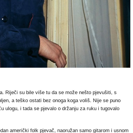
Riječi su bile više tu da se može nešto pjevušiti, s
ljen, a teško ostati bez onoga koga voliš. Nije se puno
ću ulogu, i tada se pjevalo o držanju za ruku i tugovalo
 jedan američki folk pjevač, naoružan samo gitarom i usnom