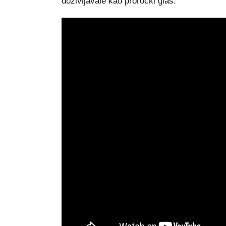
doživljavale kao proročki glas.