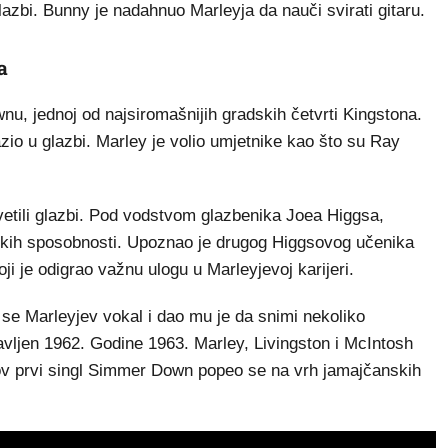
 glazbi. Bunny je nadahnuo Marleyja da nauči svirati gitaru.
a
nu, jednoj od najsiromašnijih gradskih četvrti Kingstona.
lazio u glazbi. Marley je volio umjetnike kao što su Ray
etili glazbi. Pod vodstvom glazbenika Joea Higgsa,
ačkih sposobnosti. Upoznao je drugog Higgsovog učenika
i je odigrao važnu ulogu u Marleyjevoj karijeri.
se Marleyjev vokal i dao mu je da snimi nekoliko
javljen 1962. Godine 1963. Marley, Livingston i McIntosh
hov prvi singl Simmer Down popeo se na vrh jamajčanskih