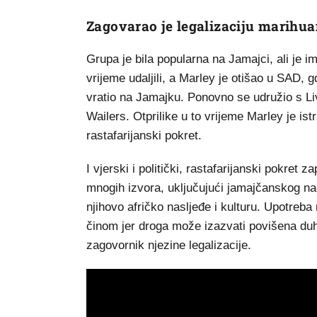
Zagovarao je legalizaciju marihu
Grupa je bila popularna na Jamajci, ali je 
vrijeme udaljili, a Marley je otišao u SAD,
vratio na Jamajku. Ponovno se udružio s L
Wailers. Otprilike u to vrijeme Marley je is
rastafarijanski pokret.
I vjerski i politički, rastafarijanski pokret 
mnogih izvora, uključujući jamajčanskog nac
njihovo afričko nasljeđe i kulturu. Upotreb
činom jer droga može izazvati povišena duho
zagovornik njezine legalizacije.