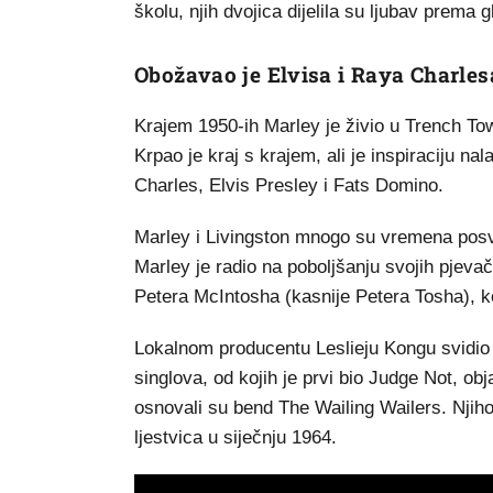
školu, njih dvojica dijelila su ljubav prema
Obožavao je Elvisa i Raya Charles
Krajem 1950-ih Marley je živio u Trench Tow
Krpao je kraj s krajem, ali je inspiraciju na
Charles, Elvis Presley i Fats Domino.
Marley i Livingston mnogo su vremena posv
Marley je radio na poboljšanju svojih pjev
Petera McIntosha (kasnije Petera Tosha), koj
Lokalnom producentu Leslieju Kongu svidio 
singlova, od kojih je prvi bio Judge Not, ob
osnovali su bend The Wailing Wailers. Nji
ljestvica u siječnju 1964.