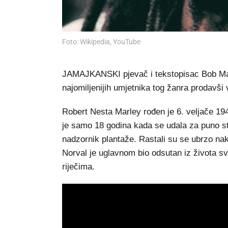
Foto: Wikipedia, YouTube
JAMAJKANSKI pjevač i tekstopisac Bob Marl
najomiljenijih umjetnika tog žanra prodavši 
Robert Nesta Marley rođen je 6. veljače 19
je samo 18 godina kada se udala za puno sta
nadzornik plantaže. Rastali su se ubrzo na
Norval je uglavnom bio odsutan iz života sv
riječima.