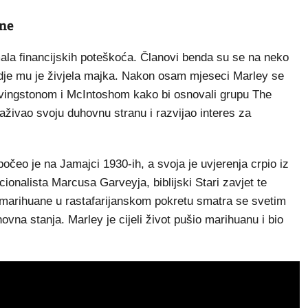
ane
imala financijskih poteškoća. Članovi benda su se na neko
 gdje mu je živjela majka. Nakon osam mjeseci Marley se
ivingstonom i McIntoshom kako bi osnovali grupu The
traživao svoju duhovnu stranu i razvijao interes za
započeo je na Jamajci 1930-ih, a svoja je uvjerenja crpio iz
ionalista Marcusa Garveyja, biblijski Stari zavjet te
a marihuane u rastafarijanskom pokretu smatra se svetim
vna stanja. Marley je cijeli život pušio marihuanu i bio