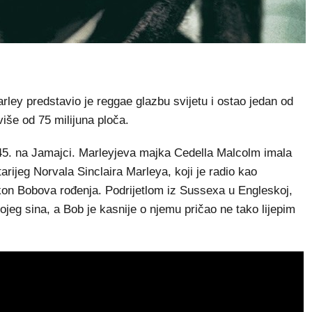
ey predstavio je reggae glazbu svijetu i ostao jedan od
više od 75 milijuna ploča.
45. na Jamajci. Marleyjeva majka Cedella Malcolm imala
rijeg Norvala Sinclaira Marleya, koji je radio kao
kon Bobova rođenja. Podrijetlom iz Sussexa u Engleskoj,
ojeg sina, a Bob je kasnije o njemu pričao ne tako lijepim