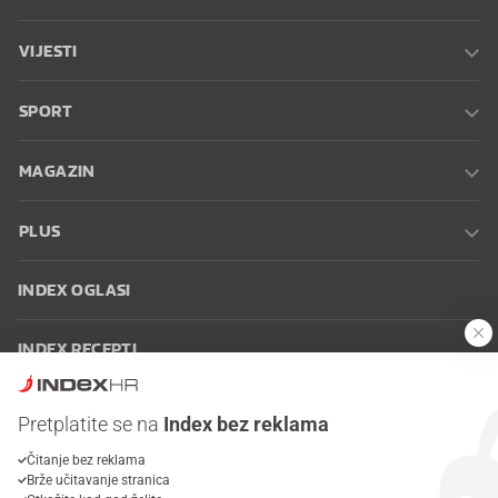
VIJESTI
SPORT
MAGAZIN
PLUS
INDEX OGLASI
INDEX RECEPTI
INFO
Pretplatite se na
Index bez reklama
Čitanje bez reklama
Oglašavanje
Zaposli se na Indexu
Kontakt
Impressum
Uvjeti
Brže učitavanje stranica
korištenja
Postavke kolačića