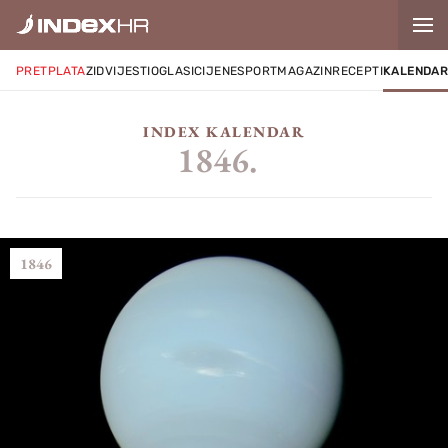
PRETPLATA
ZID
VIJESTI
OGLASI
CIJENE
SPORT
MAGAZIN
RECEPTI
KALENDA
INDEX KALENDAR
1846.
1846