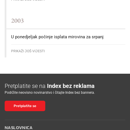
2003
U ponedjeljak počinje isplata mirovina za srpanj
PRIKAŽI JOŠ VIJESTI
Pretplatite se na
Index bez reklama
Podržite neovisno novinarstvo i čitajte Index bez bannera.
Pretplatite se
NASLOVNICA