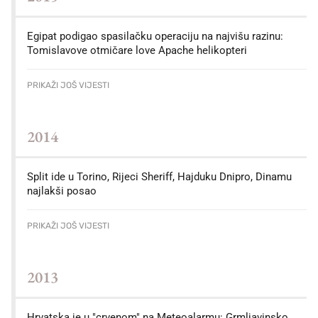
Egipat podigao spasilačku operaciju na najvišu razinu:
Tomislavove otmičare love Apache helikopteri
PRIKAŽI JOŠ VIJESTI
2014
Split ide u Torino, Rijeci Sheriff, Hajduku Dnipro, Dinamu
najlakši posao
PRIKAŽI JOŠ VIJESTI
2013
Hrvatska je u "crvenom" na Meteoalarmu: Grmljavinsko