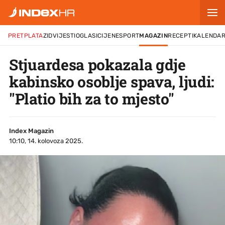
PRETPLATA
ZID
VIJESTI
OGLASI
CIJENE
SPORT
MAGAZIN
RECEPTI
KALENDA
Stjuardesa pokazala gdje
kabinsko osoblje spava, ljudi:
"Platio bih za to mjesto"
Index Magazin
10:10, 14. kolovoza 2025.