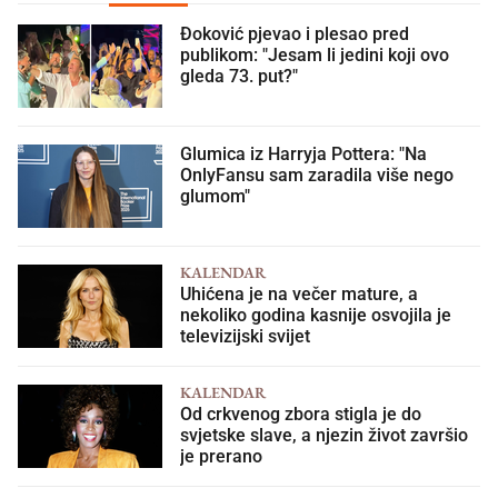
Đoković pjevao i plesao pred
publikom: "Jesam li jedini koji ovo
gleda 73. put?"
Glumica iz Harryja Pottera: "Na
OnlyFansu sam zaradila više nego
glumom"
KALENDAR
Uhićena je na večer mature, a
nekoliko godina kasnije osvojila je
televizijski svijet
KALENDAR
Od crkvenog zbora stigla je do
svjetske slave, a njezin život završio
je prerano