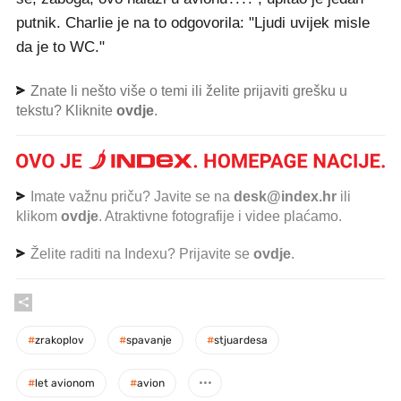
putnik. Charlie je na to odgovorila: "Ljudi uvijek misle
da je to WC."
Znate li nešto više o temi ili želite prijaviti grešku u
tekstu? Kliknite
ovdje
.
Imate važnu priču? Javite se na
desk@index.hr
ili
klikom
ovdje
. Atraktivne fotografije i videe plaćamo.
Želite raditi na Indexu? Prijavite se
ovdje
.
#
zrakoplov
#
spavanje
#
stjuardesa
#
let avionom
#
avion