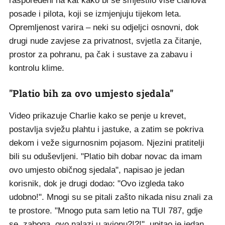
raspoređeni na kat kako bi se smjestilo više članova
posade i pilota, koji se izmjenjuju tijekom leta.
Opremljenost varira – neki su odjeljci osnovni, dok
drugi nude zavjese za privatnost, svjetla za čitanje,
prostor za pohranu, pa čak i sustave za zabavu i
kontrolu klime.
"Platio bih za ovo umjesto sjedala"
Video prikazuje Charlie kako se penje u krevet,
postavlja svježu plahtu i jastuke, a zatim se pokriva
dekom i veže sigurnosnim pojasom. Njezini pratitelji
bili su oduševljeni. "Platio bih dobar novac da imam
ovo umjesto običnog sjedala", napisao je jedan
korisnik, dok je drugi dodao: "Ovo izgleda tako
udobno!". Mnogi su se pitali zašto nikada nisu znali za
te prostore. "Mnogo puta sam letio na TUI 787, gdje
se, zaboga, ovo nalazi u avionu?!?!", upitao je jedan