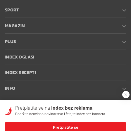
SPORT
MAGAZIN
PLUS
INDEX OGLASI
INDEX RECEPTI
INFO
Oglašavanje
Zaposli se na Indexu
Kontakt
Impressum
Uvjeti
Pretplatite se na
Index bez reklama
korištenja
Postavke kolačića
Podržite neovisno novinarstvo i čitajte Index bez bannera.
Pretplatite se