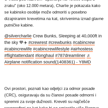
zraku" (oko 12.000 metara), Charlie je pokazala kako
se kabinsko osoblje može odmoriti u posebno
dizajniranim krevetima na kat, skrivenima iznad glavne
putničke kabine.
@silvercharlie
Crew Bunks, Sleeping at 40,000ft in
the sky 💙✈️
#crewrest
#crewbunks
#cabincrew
#cabincrewlife
#cabincrewlifestyle
#airhostess
#flightattendant
#longhaul
#787dreamliner
♬
Airplane notification sound(1408361) - Y8MD
Ovi prostori, poznati kao odjeljci za odmor posade
(CRC), osiguravaju da su članovi posade odmorni i
spremni za svoje dužnosti. Kreveti su najčešće