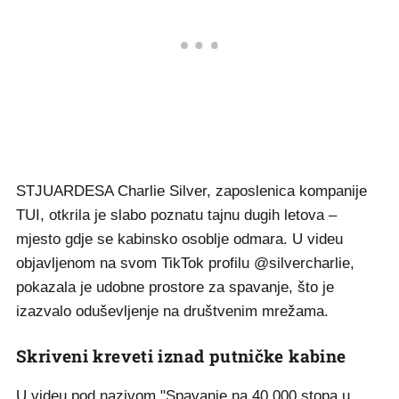
STJUARDESA Charlie Silver, zaposlenica kompanije
TUI, otkrila je slabo poznatu tajnu dugih letova –
mjesto gdje se kabinsko osoblje odmara. U videu
objavljenom na svom TikTok profilu @silvercharlie,
pokazala je udobne prostore za spavanje, što je
izazvalo oduševljenje na društvenim mrežama.
Skriveni kreveti iznad putničke kabine
U videu pod nazivom "Spavanje na 40.000 stopa u