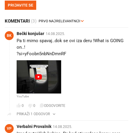
PRIJAVITE SE
KOMENTARI
(3)
Bečki konjušar
14.08.2025.
BK
Pa ti mirno spavaj..dok se ovi iza deru !What is GOING
on..!
?si=yFoobn5nbNnDmnRF
YouTube
0
0
ODGOVORITE
PRIKAŽI 1 ODGOVOR
Verbalni Provalnik
14.08.2025.
VP