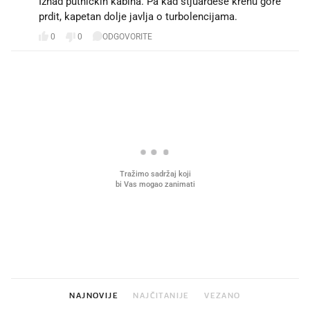
Iznad putničkih kabina. Pa kad stjuardese krenu gore
prdit, kapetan dolje javlja o turbolencijama.
0
0
ODGOVORITE
PROČITAJTE JOŠ
Što povezuje Lexus i
Mokri prsti, kruh i paštet
legendarnog Ponyja?
ritual koji nikad nismo p
NAJNOVIJE
NAJČITANIJE
VEZANO