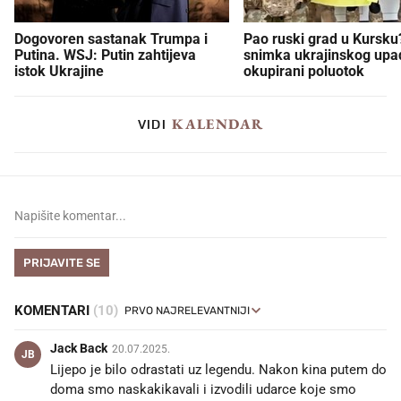
Dogovoren sastanak Trumpa i
Pao ruski grad u Kursku?
Putina. WSJ: Putin zahtijeva
snimka ukrajinskog upa
istok Ukrajine
okupirani poluotok
KALENDAR
VIDI
PRIJAVITE SE
KOMENTARI
(10)
Jack Back
20.07.2025.
JB
Lijepo je bilo odrastati uz legendu. Nakon kina putem do
doma smo naskakikavali i izvodili udarce koje smo