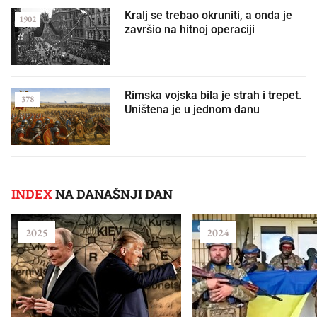
Kralj se trebao okruniti, a onda je
1902
završio na hitnoj operaciji
Rimska vojska bila je strah i trepet.
378
Uništena je u jednom danu
INDEX
NA DANAŠNJI DAN
2025
2024