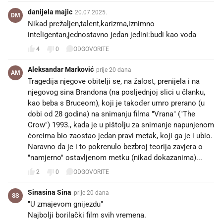
danijela majic
20.07.2025.
DM
Nikad prežaljen,talent,karizma,iznimno
inteligentan,jednostavno jedan jedini:budi kao voda
4
0
ODGOVORITE
Aleksandar Marković
prije 20 dana
AM
Tragedija njegove obitelji se, na žalost, prenijela i na
njegovog sina Brandona (na posljednjoj slici u članku,
kao beba s Bruceom), koji je također umro prerano (u
dobi od 28 godina) na snimanju filma "Vrana" ("The
Crow") 1993., kada je u pištolju za snimanje napunjenom
ćorcima bio zaostao jedan pravi metak, koji ga je i ubio.
Naravno da je i to pokrenulo bezbroj teorija zavjera o
"namjerno" ostavljenom metku (nikad dokazanima)...
2
0
ODGOVORITE
Sinasina Sina
prije 20 dana
SS
"U zmajevom gnijezdu"
Najbolji borilački film svih vremena.