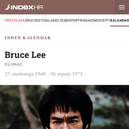
PRETPLATA
ZID
VIJESTI
OGLASI
CIJENE
SPORT
MAGAZIN
RECEPTI
KALENDA
INDEX KALENDAR
Bruce Lee
GLUMAC
27. studenoga 1940.
-
20. srpnja 1973.