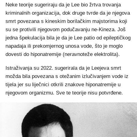
Neke teorije sugeriraju da je Lee bio žrtva trovanja
kriminalnih organizacija, dok druge tvrde da je njegova
smrt povezana s kineskim borilačkim majstorima koji
su se protivili njegovom podučavanju ne-Kineza. Još
jedna špekulacija bila je da je Lee patio od epileptičkog
napadaja ili prekomjernog unosa vode, što je moglo
dovesti do hiponatremije (neravnoteže elektrolita).
Istraživanja su 2022. sugerirala da je Leejeva smrt
možda bila povezana s otežanim izlučivanjem vode iz
tijela jer su liječnici otkrili znakove hiponatremije u
njegovom organizmu. Sve te teorije nisu potvrđene.