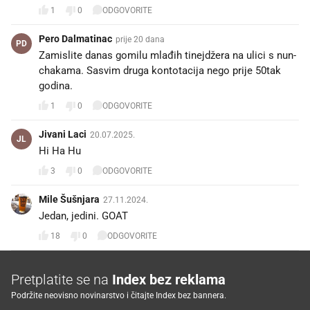
1
0
ODGOVORITE
Pero Dalmatinac
prije 20 dana
PD
Zamislite danas gomilu mlađih tinejdžera na ulici s nun-
chakama. Sasvim druga kontotacija nego prije 50tak
godina.
1
0
ODGOVORITE
Jivani Laci
20.07.2025.
JL
Hi Ha Hu
3
0
ODGOVORITE
Mile Šušnjara
27.11.2024.
Jedan, jedini. GOAT
18
0
ODGOVORITE
Pretplatite se na
Index bez reklama
Podržite neovisno novinarstvo i čitajte Index bez bannera.