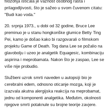
filozofija isticala je važnost osobnog rasta i
prilagodljivosti, što je sažeo u svom čuvenom citatu:
"Budi kao voda."
20. srpnja 1973., u dobi od 32 godine, Bruce Lee
preminuo je u stanu hongkonške glumice Betty Ting
Pei, kamo je došao kako bi razgovarali o filmskom
projektu Game of Death. Tog dana Lee se požalio na
glavobolju i uzeo je analgetik Equagesic, kombinaciju
aspirina i meprobamata. Nakon što je zaspao, Lee se
više nije probudio.
Službeni uzrok smrti naveden u autopsiji bio je
cerebralni edem, odnosno oticanje mozga, koji je
izazvala akutna alergijska reakcija na meprobamat,
jednu od komponenti analgetika. Međutim, okolnosti
njegove smrti potaknule su brojne teorije zavjere.