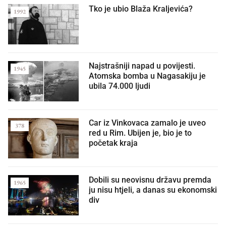
Tko je ubio Blaža Kraljevića?
1992
Najstrašniji napad u povijesti.
1945
Atomska bomba u Nagasakiju je
ubila 74.000 ljudi
Car iz Vinkovaca zamalo je uveo
378
red u Rim. Ubijen je, bio je to
početak kraja
Dobili su neovisnu državu premda
1965
ju nisu htjeli, a danas su ekonomski
div