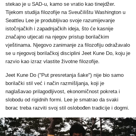
stekao je u SAD-u, kamo se vratio kao tinejdžer.
Tijekom studija filozofije na Sveučilištu Washington u
Seattleu Lee je produbljivao svoje razumijevanje
istočnjačkih i zapadnjačkih ideja, što će kasnije
značajno utjecati na njegov pristup borilačkim
vještinama. Njegovo zanimanje za filozofiju odražavalo
se u njegovoj borilačkoj disciplini Jeet Kune Do, koju je
razvio kao izraz vlastite životne filozofije.
Jeet Kune Do ("Put presretanja šake") nije bio samo
borilački stil već i način razmišljanja, koji je
naglašavao prilagodljivost, ekonomičnost pokreta i
slobodu od rigidnih formi. Lee je smatrao da svaki
borac treba razviti svoj stil oslobođen tradicije i dogmi.