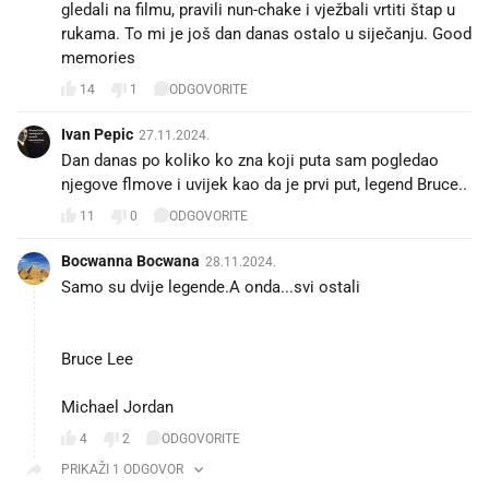
gledali na filmu, pravili nun-chake i vježbali vrtiti štap u
rukama. To mi je još dan danas ostalo u siječanju. Good
memories
14
1
ODGOVORITE
Ivan Pepic
27.11.2024.
Dan danas po koliko ko zna koji puta sam pogledao
njegove flmove i uvijek kao da je prvi put, legend Bruce..
11
0
ODGOVORITE
Bocwanna Bocwana
28.11.2024.
Samo su dvije legende.A onda...svi ostali
Bruce Lee
Michael Jordan
4
2
ODGOVORITE
PRIKAŽI 1 ODGOVOR