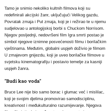
Tamo je snimio nekoliko kultnih filmova koji su
redefinirali akcijski žanr, uključujući Velikog gazdu,
Povratak zmaja i Put zmaja, koji je i režirao te u njemu
sudjelovao u antologijskoj borbi s Chuckom Norrisom.
Njegov posljednji, nedovršeni film Igra smrti postao je
simbol njegove iznimne posvećenosti filmu i borilačkim
vještinama. Međutim, globalni uspjeh doživio je filmom
U zmajevom gnijezdu, koji je uveo borilačke filmove u
svjetsku kinematografiju i postavio temelje za kasniji
uspjeh žanra.
"Budi kao voda"
Bruce Lee nije bio samo borac i glumac već i mislilac,
koji je svojim djelima promovirao samodisciplinu,
kreativnost i međukulturalno razumijevanje. Njegova