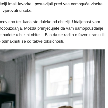
telji imali favorite i postavljali pred vas nemoguće visoke
i vjerovati u sebe.
eovisno tek kada ste daleko od obitelji. Udaljenost vam
samopouzdanja. Možda primjećujete da vam samopouzdanje
ađete u blizini obitelji. Bilo da se radilo o favoriziranju ili
je odmaknuti se od takve toksičnosti.