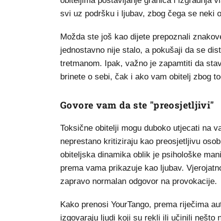
obiteljima postavljanje granica i izgradnja v
svi uz podršku i ljubav, zbog čega se neki 
Možda ste još kao dijete prepoznali znakove
jednostavno nije stalo, a pokušaji da se dist
tretmanom. Ipak, važno je zapamtiti da sta
brinete o sebi, čak i ako vam obitelj zbog to
Govore vam da ste "preosjetljivi"
Toksične obitelji mogu duboko utjecati na va
neprestano kritiziraju kao preosjetljivu osob
obiteljska dinamika oblik je psihološke man
prema vama prikazuje kao ljubav. Vjerojatno
zapravo normalan odgovor na provokacije.
Kako prenosi YourTango, prema riječima auto
izgovaraju ljudi koji su rekli ili učinili neš