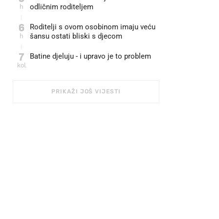
h
odličnim roditeljem
6
Roditelji s ovom osobinom imaju veću
h
šansu ostati bliski s djecom
7
Batine djeluju - i upravo je to problem
kol
PRIKAŽI JOŠ VIJESTI