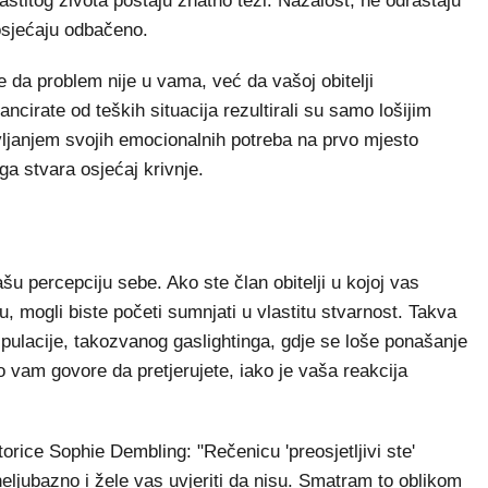
lastitog života postaju znatno teži. Nažalost, ne odrastaju
osjećaju odbačeno.
 da problem nije u vama, već da vašoj obitelji
ancirate od teških situacija rezultirali su samo lošijim
vljanjem svojih emocionalnih potreba na prvo mjesto
ga stvara osjećaj krivnje.
šu percepciju sebe. Ako ste član obitelji u kojoj vas
u, mogli biste početi sumnjati u vlastitu stvarnost. Takva
ipulacije, takozvanog gaslightinga, gdje se loše ponašanje
 vam govore da pretjerujete, iako je vaša reakcija
rice Sophie Dembling: "Rečenicu 'preosjetljivi ste'
to neljubazno i žele vas uvjeriti da nisu. Smatram to oblikom