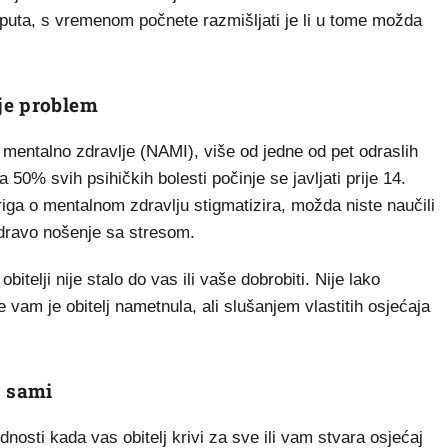
 puta, s vremenom počnete razmišljati je li u tome možda
je problem
entalno zdravlje (NAMI), više od jedne od pet odraslih
 50% svih psihičkih bolesti počinje se javljati prije 14.
 briga o mentalnom zdravlju stigmatizira, možda niste naučili
 zdravo nošenje sa stresom.
itelji nije stalo do vas ili vaše dobrobiti. Nije lako
 vam je obitelj nametnula, ali slušanjem vlastitih osjećaja
e sami
ednosti kada vas obitelj krivi za sve ili vam stvara osjećaj