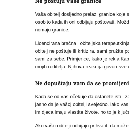
Ne poštuju vaše granice
Vaša obitelj dosljedno prelazi granice koje s
osobito kada ih oni odbijaju poštovati. Možd
nemaju granice.
Licencirana bračna i obiteljska terapeutkin
obitelj ne poštuje ili kritizira, sami pružit
sami za sebe. Primjerice, kako je rekla Ka
mojih roditelja. Njihova reakcija govori sve
Ne dopuštaju vam da se promijeni
Kada se od vas očekuje da ostanete isti i za
jasno da je vašoj obitelji svejedno, iako vas
im djeca imaju vlastite živote, no to je klju
Ako vaši roditelji odbijaju prihvatiti da može