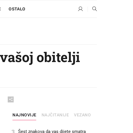
E
OSTALO
ašoj obitelji
NAJNOVIJE
NAJČITANIJE
VEZANO
3
Šest znakova da vas dijete smatra