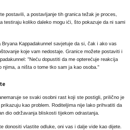
te postavili, a postavljanje tih granica težak je proces,
a testiraju koliko daleko mogu ići, što pokazuje da ni sami
ja Bryana Kappadakunnel savjetuje da si, čak i ako vas
e poštovanje koje vam nedostaje. Granice možete postaviti i
ppadakunnel: "Neću dopustiti da me opterećuje reakcija
 o njima, a ništa o tome tko sam ja kao osoba."
te
nemaruje se svaki osobni rast koji ste postigli, prilično je
 prikazuju kao problem. Roditeljima nije lako prihvatiti da
čan dio održavanja bliskosti tijekom odrastanja.
te donositi vlastite odluke, oni vas i dalje vide kao dijete.