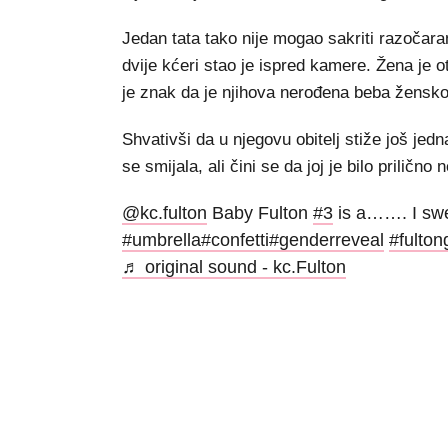
Jedan tata tako nije mogao sakriti razočara
dvije kćeri stao je ispred kamere. Žena je ot
je znak da je njihova nerođena beba žensko
Shvativši da u njegovu obitelj stiže još jed
se smijala, ali čini se da joj je bilo prilič
@kc.fulton
Baby Fulton
#3
is a……. I swe
#umbrella
#confetti
#genderreveal
#fultong
♬ original sound - kc.Fulton