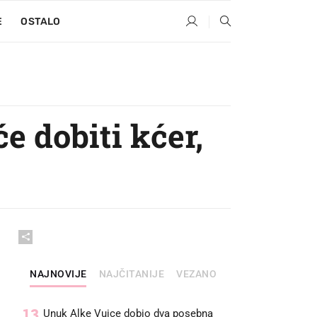
E
OSTALO
e dobiti kćer,
NAJNOVIJE
NAJČITANIJE
VEZANO
13
Unuk Alke Vuice dobio dva posebna