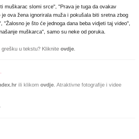
d ti muškarac slomi srce", "Prava je tuga da ovakav
 je ova žena ignorirala muža i pokušala biti sretna zbog
, "Žalosno je što će jednoga dana beba vidjeti taj video",
onašanje muškarca", samo su neke od poruka.
ti grešku u tekstu? Kliknite
ovdje
.
.
53
dex.hr
ili klikom
ovdje
. Atraktivne fotografije i videe
.