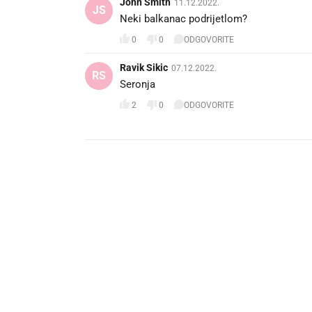
John Smith
11.12.2022.
JS
Neki balkanac podrijetlom?
0
0
ODGOVORITE
Ravik Sikic
07.12.2022.
RS
Seronja
2
0
ODGOVORITE