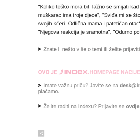
"Koliko teško mora biti lažno se smijati ka
muškarac ima troje djece", "Sviđa mi se što
svojih kćeri. Odlična mama i patetičan otac"
"Njegova reakcija je sramotna", "Odurno p
Znate li nešto više o temi ili želite prijavi
OVO JE
.
HOMEPAGE NACIJE
Imate važnu priču? Javite se na
desk@in
plaćamo.
Želite raditi na Indexu? Prijavite se
ovdje