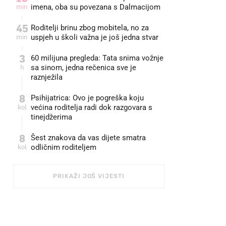
min
imena, oba su povezana s Dalmacijom
45
Roditelji brinu zbog mobitela, no za
min
uspjeh u školi važna je još jedna stvar
3
60 milijuna pregleda: Tata snima vožnje
h
sa sinom, jedna rečenica sve je
raznježila
8
Psihijatrica: Ovo je pogreška koju
kol
većina roditelja radi dok razgovara s
tinejdžerima
8
Šest znakova da vas dijete smatra
kol
odličnim roditeljem
PRIKAŽI JOŠ VIJESTI