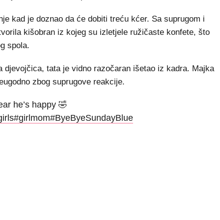
nje kad je doznao da će dobiti treću kćer. Sa suprugom i
vorila kišobran iz kojeg su izletjele ružičaste konfete, što
g spola.
na djevojčica, tata je vidno razočaran išetao iz kadra. Majka
no neugodno zbog suprugove reakcije.
ar he’s happy 🤣
irls
#girlmom
#ByeByeSundayBlue