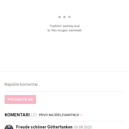
VIDEO
Liječnik otkrio kad je
Što povezuje Lexus i
najbolje vrijeme za skidanje
legendarnog Ponyja?
dioptrije
PRIJAVITE SE
KOMENTARI
(2)
Freude schöner Götterfunken
03.08.2025.