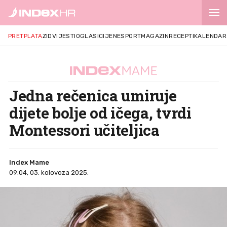
PRETPLATA
ZID
VIJESTI
OGLASI
CIJENE
SPORT
MAGAZIN
RECEPTI
KALENDAR
Jedna rečenica umiruje
dijete bolje od ičega, tvrdi
Montessori učiteljica
Index Mame
09:04, 03. kolovoza 2025.