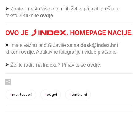
Znate li nešto više o temi ili želite prijaviti grešku u
tekstu? Kliknite
ovdje
.
Imate važnu priču? Javite se na
desk@index.hr
ili
klikom
ovdje
. Atraktivne fotografije i videe plaćamo.
Želite raditi na Indexu? Prijavite se
ovdje
.
#
montessori
#
odgoj
#
tantrumi
PROČITAJTE JOŠ