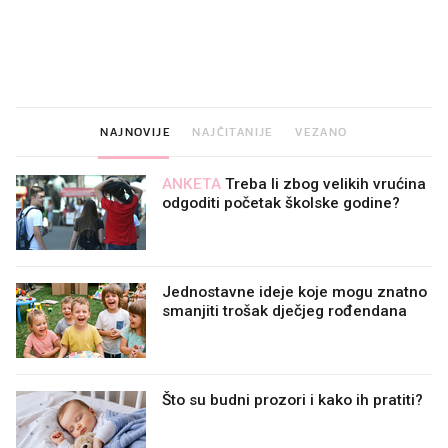
VIDEO
Liječnik otkrio kad je
Što povezuje Lexus i
najbolje vrijeme za skidanje
legendarnog Ponyja?
dioptrije
NAJNOVIJE
NAJČITANIJE
VEZANO
ANKETA
Treba li zbog velikih vrućina
odgoditi početak školske godine?
Jednostavne ideje koje mogu znatno
smanjiti trošak dječjeg rođendana
Što su budni prozori i kako ih pratiti?