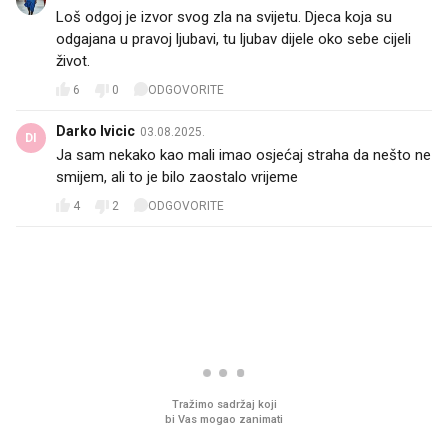
Loš odgoj je izvor svog zla na svijetu. Djeca koja su
odgajana u pravoj ljubavi, tu ljubav dijele oko sebe cijeli
život.
6
0
ODGOVORITE
Darko Ivicic
03.08.2025.
DI
Ja sam nekako kao mali imao osjećaj straha da nešto ne
smijem, ali to je bilo zaostalo vrijeme
4
2
ODGOVORITE
PROČITAJTE JOŠ