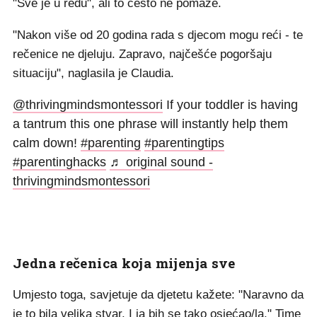
"Sve je u redu", ali to često ne pomaže.
"Nakon više od 20 godina rada s djecom mogu reći - te
rečenice ne djeluju. Zapravo, najčešće pogoršaju
situaciju", naglasila je Claudia.
@thrivingmindsmontessori
If your toddler is having
a tantrum this one phrase will instantly help them
calm down!
#parenting
#parentingtips
#parentinghacks
♬ original sound -
thrivingmindsmontessori
Jedna rečenica koja mijenja sve
Umjesto toga, savjetuje da djetetu kažete: "Naravno da
je to bila velika stvar. I ja bih se tako osjećao/la." Time