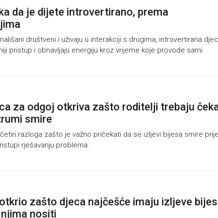
ka da je dijete introvertirano, prema
njima
lišani društveni i uživaju u interakciji s drugima, introvertirana dje
niji pristup i obnavljaju energiju kroz vrijeme koje provode sami.
a za odgoj otkriva zašto roditelji trebaju čeka
trumi smire
etiri razloga zašto je važno pričekati da se izljevi bijesa smire prij
istupi rješavanju problema.
tkrio zašto djeca najčešće imaju izljeve bijes
 njima nositi