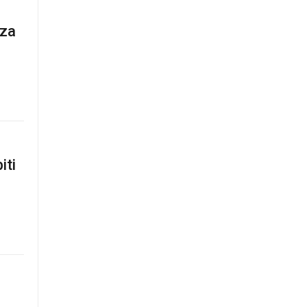
 za
iti