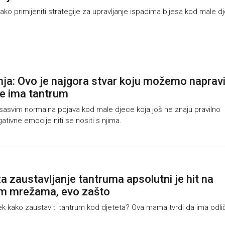
ko primijeniti strategije za upravljanje ispadima bijesa kod male d
nja: Ovo je najgora stvar koju možemo napravi
te ima tantrum
asvim normalna pojava kod male djece koja još ne znaju pravilno
gativne emocije niti se nositi s njima.
za zaustavljanje tantruma apsolutni je hit na
im mrežama, evo zašto
ek kako zaustaviti tantrum kod djeteta? Ova mama tvrdi da ima odli