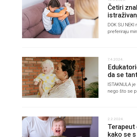
Četiri zna
istraživa
DOK SU NEKI ma
preferiraju mir
7.4.2024.
Edukatoric
da se tan
ISTAKNULA je č
nego što se pr
2.2.2024.
Terapeut o
kako se s