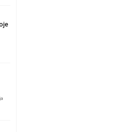
oje
ja