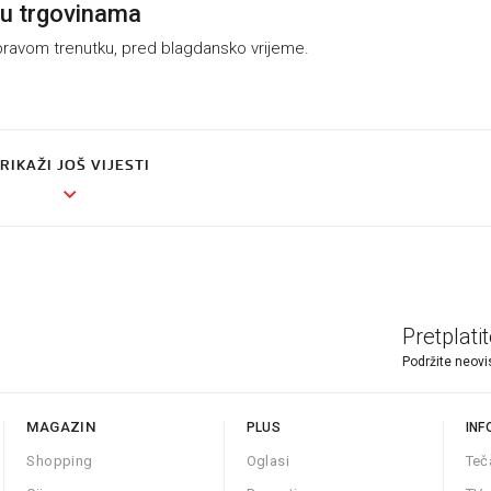
 u trgovinama
 pravom trenutku, pred blagdansko vrijeme.
RIKAŽI JOŠ VIJESTI
Pretplati
Podržite neovi
MAGAZIN
PLUS
INF
Shopping
Oglasi
Teč