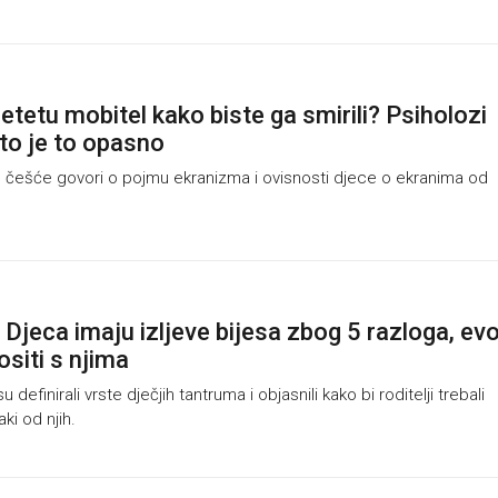
jetetu mobitel kako biste ga smirili? Psiholozi
što je to opasno
češće govori o pojmu ekranizma i ovisnosti djece o ekranima od
 Djeca imaju izljeve bijesa zbog 5 razloga, ev
ositi s njima
efinirali vrste dječjih tantruma i objasnili kako bi roditelji trebali
aki od njih.