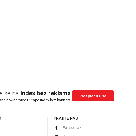
te se na
Index bez reklama
Pretplatite se
sno novinarstvo i čitajte Index bez bannera.
O
PRATITE NAS
aj
Facebook