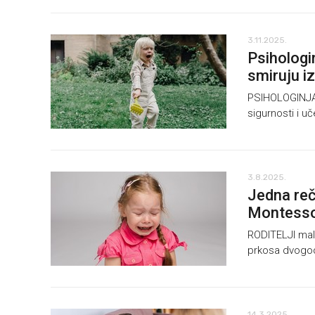
3.11.2025.
Psihologin
smiruju iz
PSIHOLOGINJA i
sigurnosti i uč
3.8.2025.
Jedna reče
Montessor
RODITELJI mal
prkosa dvogodi
14.3.2025.