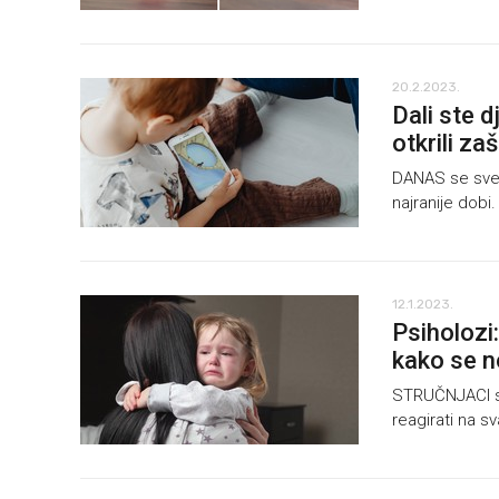
20.2.2023.
Dali ste d
otkrili za
DANAS se sve 
najranije dobi.
12.1.2023.
Psiholozi:
kako se n
STRUČNJACI su d
reagirati na sv