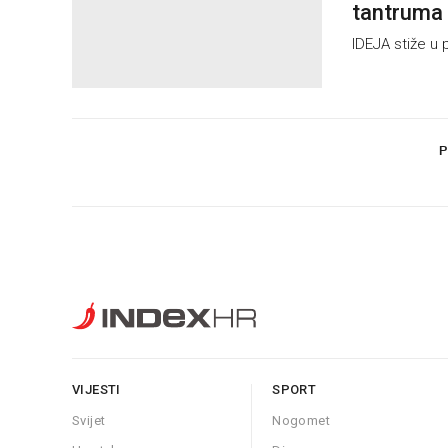
tantruma
IDEJA stiže u
P
VIJESTI
SPORT
Svijet
Nogomet