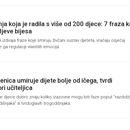
ja koja je radila s više od 200 djece: 7 fraza k
ljeve bijesa
zdvaja fraze koje smiruju živčani sustav djeteta, vraćaju osjećaj
e ga regulaciji vlastitih emocija.
nica umiruje dijete bolje od ičega, tvrdi
i učiteljica
e djece dobro znaju koliko izazovne mogu biti faze poput "razdobl
šnjaka" ili tvrdoglavih trogodišnjaka.