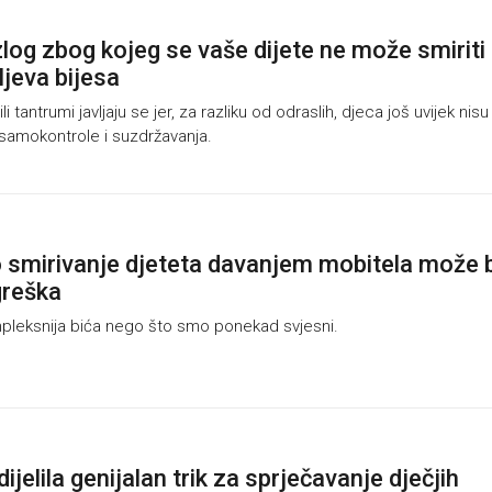
zlog zbog kojeg se vaše dijete ne može smiriti
ljeva bijesa
ili tantrumi javljaju se jer, za razliku od odraslih, djeca još uvijek nisu
 samokontrole i suzdržavanja.
 smirivanje djeteta davanjem mobitela može b
greška
leksnija bića nego što smo ponekad svjesni.
elila genijalan trik za sprječavanje dječjih