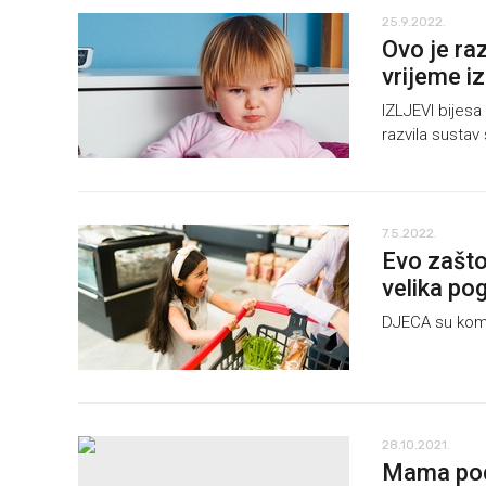
25.9.2022.
Ovo je ra
vrijeme iz
IZLJEVI bijesa 
razvila sustav
7.5.2022.
Evo zašto
velika po
DJECA su komp
28.10.2021.
Mama podij