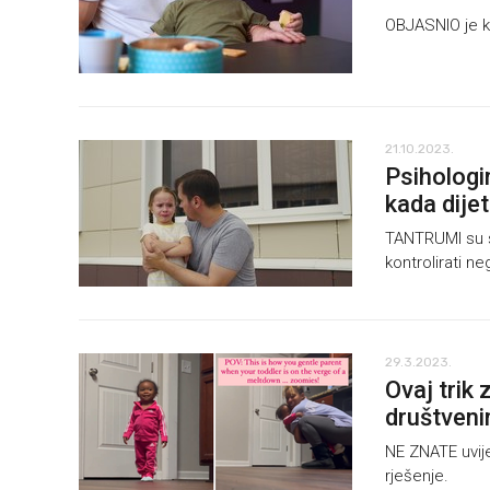
OBJASNIO je ka
21.10.2023.
Psihologi
kada dije
TANTRUMI su s
kontrolirati ne
29.3.2023.
Ovaj trik 
društven
NE ZNATE uvij
rješenje.