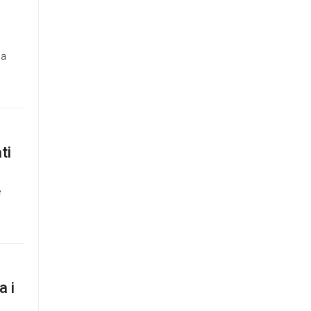
ca
ti
e
a i