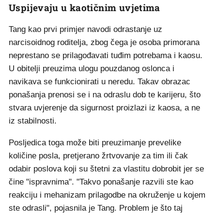
Uspijevaju u kaotičnim uvjetima
Tang kao prvi primjer navodi odrastanje uz
narcisoidnog roditelja, zbog čega je osoba primorana
neprestano se prilagođavati tuđim potrebama i kaosu.
U obitelji preuzima ulogu pouzdanog oslonca i
navikava se funkcionirati u neredu. Takav obrazac
ponašanja prenosi se i na odraslu dob te karijeru, što
stvara uvjerenje da sigurnost proizlazi iz kaosa, a ne
iz stabilnosti.
Posljedica toga može biti preuzimanje prevelike
količine posla, pretjerano žrtvovanje za tim ili čak
odabir poslova koji su štetni za vlastitu dobrobit jer se
čine "ispravnima". "Takvo ponašanje razvili ste kao
reakciju i mehanizam prilagodbe na okruženje u kojem
ste odrasli", pojasnila je Tang. Problem je što taj