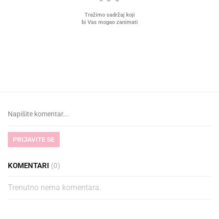
VIDEO
Liječnik otkrio kad je
Što povezuje Lexus i
najbolje vrijeme za skidanje
legendarnog Ponyja?
dioptrije
PRIJAVITE SE
KOMENTARI
(0)
Trenutno nema komentara.
PROČITAJTE JOŠ