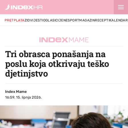
PRETPLATA
ZID
VIJESTI
OGLASI
CIJENE
SPORT
MAGAZIN
RECEPTI
KALENDAR
Tri obrasca ponašanja na
poslu koja otkrivaju teško
djetinjstvo
Index Mame
16:59, 15. lipnja 2026.