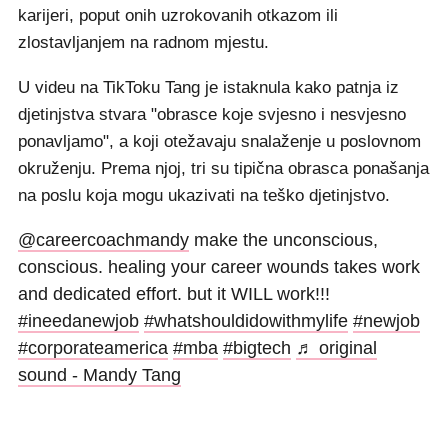
karijeri, poput onih uzrokovanih otkazom ili
zlostavljanjem na radnom mjestu.
U videu na TikToku Tang je istaknula kako patnja iz
djetinjstva stvara "obrasce koje svjesno i nesvjesno
ponavljamo", a koji otežavaju snalaženje u poslovnom
okruženju. Prema njoj, tri su tipična obrasca ponašanja
na poslu koja mogu ukazivati na teško djetinjstvo.
@careercoachmandy
make the unconscious,
conscious. healing your career wounds takes work
and dedicated effort. but it WILL work!!!
#ineedanewjob
#whatshouldidowithmylife
#newjob
#corporateamerica
#mba
#bigtech
♬ original
sound - Mandy Tang