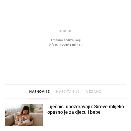
VIDEO
Liječnik otkrio kad je
Što povezuje Lexus i
najbolje vrijeme za skidanje
legendarnog Ponyja?
dioptrije
NAJNOVIJE
NAJČITANIJE
VEZANO
Liječnici upozoravaju: Sirovo mlijeko
opasno je za djecu i bebe