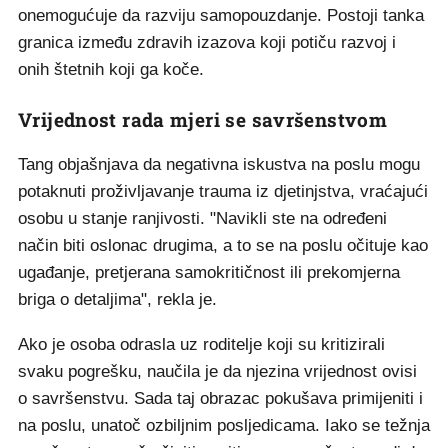
onemogućuje da razviju samopouzdanje. Postoji tanka
granica između zdravih izazova koji potiču razvoj i
onih štetnih koji ga koče.
Vrijednost rada mjeri se savršenstvom
Tang objašnjava da negativna iskustva na poslu mogu
potaknuti proživljavanje trauma iz djetinjstva, vraćajući
osobu u stanje ranjivosti. "Navikli ste na određeni
način biti oslonac drugima, a to se na poslu očituje kao
ugađanje, pretjerana samokritičnost ili prekomjerna
briga o detaljima", rekla je.
Ako je osoba odrasla uz roditelje koji su kritizirali
svaku pogrešku, naučila je da njezina vrijednost ovisi
o savršenstvu. Sada taj obrazac pokušava primijeniti i
na poslu, unatoč ozbiljnim posljedicama. Iako se težnja