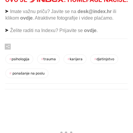
Imate važnu priču? Javite se na
desk@index.hr
ili
klikom
ovdje
. Atraktivne fotografije i videe plaćamo.
Želite raditi na Indexu? Prijavite se
ovdje
.
#
psihologija
#
trauma
#
karijera
#
djetinjstvo
#
ponašanje na poslu
PROČITAJTE JOŠ