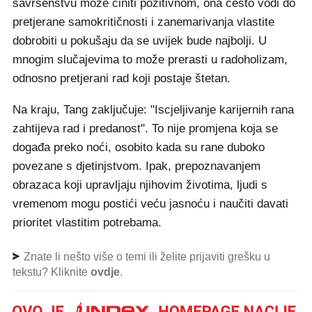
savršenstvu može činiti pozitivnom, ona često vodi do
pretjerane samokritičnosti i zanemarivanja vlastite
dobrobiti u pokušaju da se uvijek bude najbolji. U
mnogim slučajevima to može prerasti u radoholizam,
odnosno pretjerani rad koji postaje štetan.
Na kraju, Tang zaključuje: "Iscjeljivanje karijernih rana
zahtijeva rad i predanost". To nije promjena koja se
događa preko noći, osobito kada su rane duboko
povezane s djetinjstvom. Ipak, prepoznavanjem
obrazaca koji upravljaju njihovim životima, ljudi s
vremenom mogu postići veću jasnoću i naučiti davati
prioritet vlastitim potrebama.
Znate li nešto više o temi ili želite prijaviti grešku u
tekstu? Kliknite
ovdje
.