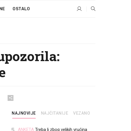
NE
OSTALO
upozorila:
e
NAJNOVIJE
NAJČITANIJE
VEZANO
5
ANKETA
Treba li zbog velikih vrućina