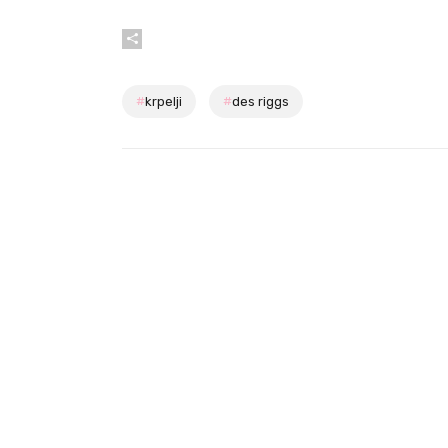
#
krpelji
#
des riggs