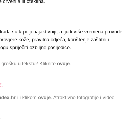
crvenila ili oteklina.
kada su krpelji najaktivniji, a ljudi više vremena provode
provjere kože, pravilna odjeća, korištenje zaštitnih
gu spriječiti ozbiljne posljedice.
ti grešku u tekstu? Kliknite
ovdje
.
.
66.869 ČITATELJA
dex.hr
ili klikom
ovdje
. Atraktivne fotografije i videe
.