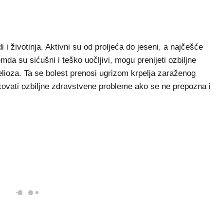
di i životinja. Aktivni su od proljeća do jeseni, a najčešće
da su sićušni i teško uočljivi, mogu prenijeti ozbiljne
relioza. Ta se bolest prenosi ugrizom krpelja zaraženog
okovati ozbiljne zdravstvene probleme ako se ne prepozna i