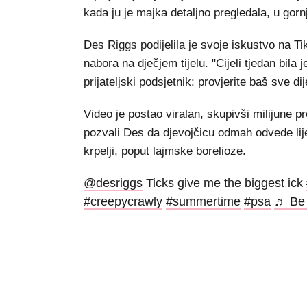
kada ju je majka detaljno pregledala, u gorn
Des Riggs podijelila je svoje iskustvo na T
nabora na dječjem tijelu. "Cijeli tjedan bi
prijateljski podsjetnik: provjerite baš sve di
Video je postao viralan, skupivši milijune p
pozvali Des da djevojčicu odmah odvede li
krpelji, poput lajmske borelioze.
@desriggs
Ticks give me the biggest ick
#creepycrawly
#summertime
#psa
♬ Be 