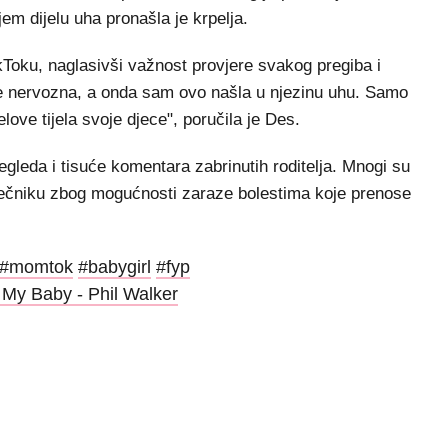
jem dijelu uha pronašla je krpelja.
ikToku, naglasivši važnost provjere svakog pregiba i
la je nervozna, a onda sam ovo našla u njezinu uhu. Samo
jelove tijela svoje djece", poručila je Des.
regleda i tisuće komentara zabrinutih roditelja. Mnogi su
ječniku zbog mogućnosti zaraze bolestima koje prenose
#momtok
#babygirl
#fyp
My Baby - Phil Walker