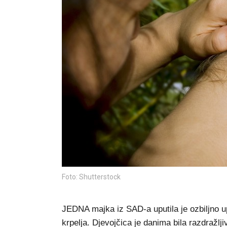
Foto: Shutterstock
JEDNA majka iz SAD-a uputila je ozbiljno up
krpelja. Djevojčica je danima bila razdražlj