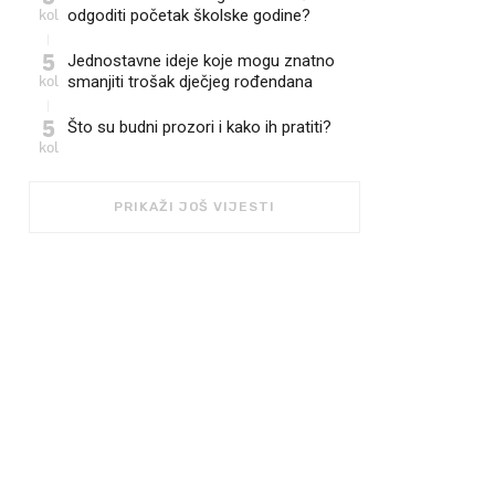
kol
odgoditi početak školske godine?
5
Jednostavne ideje koje mogu znatno
kol
smanjiti trošak dječjeg rođendana
5
Što su budni prozori i kako ih pratiti?
kol
PRIKAŽI JOŠ VIJESTI