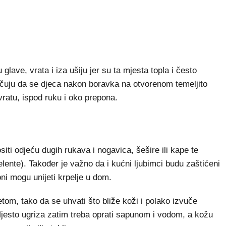
glave, vrata i iza ušiju jer su ta mjesta topla i često
učuju da se djeca nakon boravka na otvorenom temeljito
 vratu, ispod ruku i oko prepona.
iti odjeću dugih rukava i nogavica, šešire ili kape te
pelente). Također je važno da i kućni ljubimci budu zaštićeni
oni mogu unijeti krpelje u dom.
ncetom, tako da se uhvati što bliže koži i polako izvuče
Mjesto ugriza zatim treba oprati sapunom i vodom, a kožu