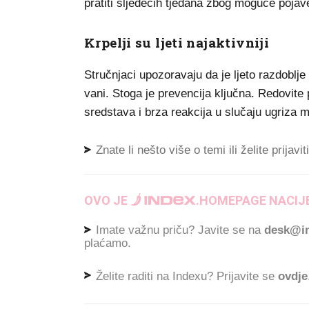
pratiti sljedećih tjedana zbog moguće pojave 
Krpelji su ljeti najaktivniji
Stručnjaci upozoravaju da je ljeto razdoblje 
vani. Stoga je prevencija ključna. Redovite 
sredstava i brza reakcija u slučaju ugriza mo
Znate li nešto više o temi ili želite prijavi
OVO JE
.
HOMEPAGE NACIJE
Imate važnu priču? Javite se na
desk@in
plaćamo.
Želite raditi na Indexu? Prijavite se
ovdje