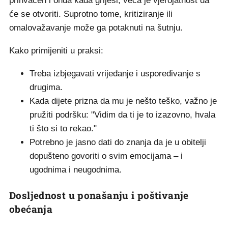
prihvaćen i onda kada griješi, veća je vjerojatnost da
će se otvoriti. Suprotno tome, kritiziranje ili
omalovažavanje može ga potaknuti na šutnju.
Kako primijeniti u praksi:
Treba izbjegavati vrijeđanje i uspoređivanje s
drugima.
Kada dijete prizna da mu je nešto teško, važno je
pružiti podršku: "Vidim da ti je to izazovno, hvala
ti što si to rekao."
Potrebno je jasno dati do znanja da je u obitelji
dopušteno govoriti o svim emocijama – i
ugodnima i neugodnima.
Dosljednost u ponašanju i poštivanje
obećanja