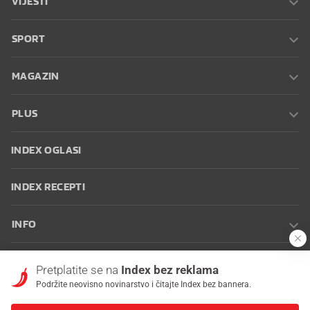
SPORT
MAGAZIN
PLUS
INDEX OGLASI
INDEX RECEPTI
INFO
Oglašavanje
Zaposli se na Indexu
Kontakt
Impressum
Uvjeti
Pretplatite se na
Index bez reklama
korištenja
Postavke kolačića
Podržite neovisno novinarstvo i čitajte Index bez bannera.