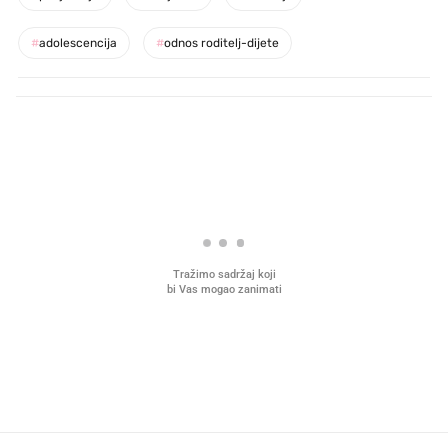
#
adolescencija
#
odnos roditelj-dijete
PROČITAJTE JOŠ
VIDEO
Liječnik otkrio kad je
Što povezuje Lexus i
najbolje vrijeme za skidanje
legendarnog Ponyja?
dioptrije