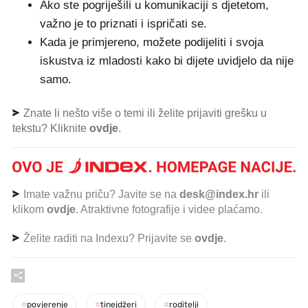
Ako ste pogriješili u komunikaciji s djetetom,
važno je to priznati i ispričati se.
Kada je primjereno, možete podijeliti i svoja
iskustva iz mladosti kako bi dijete uvidjelo da nije
samo.
Znate li nešto više o temi ili želite prijaviti grešku u
tekstu? Kliknite
ovdje
.
Imate važnu priču? Javite se na
desk@index.hr
ili
klikom
ovdje
. Atraktivne fotografije i videe plaćamo.
Želite raditi na Indexu? Prijavite se
ovdje
.
#
povjerenje
#
tinejdžeri
#
roditelji