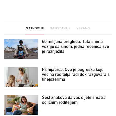
VIDEO
Liječnik otkrio kad je
Što povezuje Lexus i
najbolje vrijeme za skidanje
legendarnog Ponyja?
dioptrije
NAJNOVIJE
NAJČITANIJE
VEZANO
60 milijuna pregleda: Tata snima
vožnje sa sinom, jedna rečenica sve
je raznježila
Psihijatrica: Ovo je pogreška koju
većina roditelja radi dok razgovara s
tinejdžerima
Šest znakova da vas dijete smatra
odličnim roditeljem