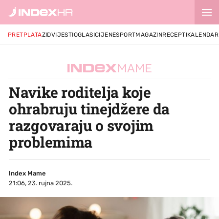
PRETPLATA
ZID
VIJESTI
OGLASI
CIJENE
SPORT
MAGAZIN
RECEPTI
KALENDAR
Navike roditelja koje
ohrabruju tinejdžere da
razgovaraju o svojim
problemima
Index Mame
21:06, 23. rujna 2025.