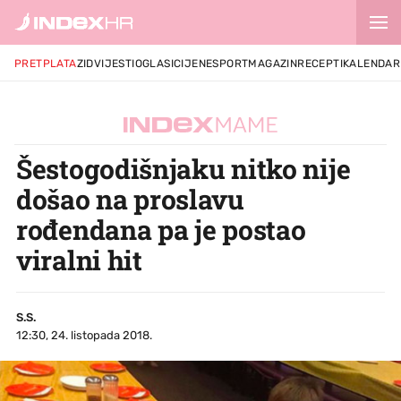
PRETPLATA
ZID
VIJESTI
OGLASI
CIJENE
SPORT
MAGAZIN
RECEPTI
KALENDAR
Šestogodišnjaku nitko nije
došao na proslavu
rođendana pa je postao
viralni hit
S.S.
12:30, 24. listopada 2018.