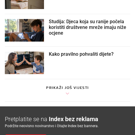
Studija: Djeca koja su ranije počela
koristiti društvene mreže imaju niže
ocjene
Kako pravilno pohvaliti dijete?
PRIKAŽI JOŠ VIJESTI
Pretplatite se na
Index bez reklama
Podržite neovisno novinarstvo i čitajte Index bez bannera.