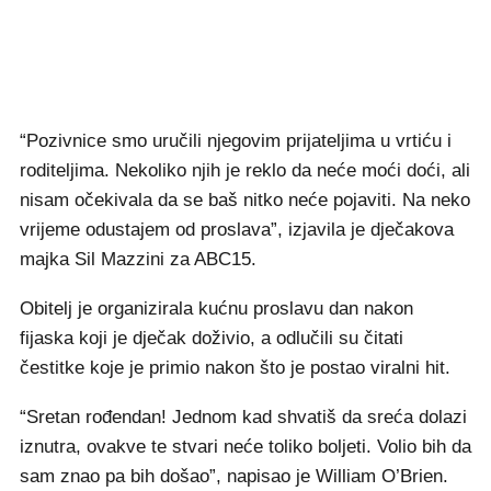
“Pozivnice smo uručili njegovim prijateljima u vrtiću i
roditeljima. Nekoliko njih je reklo da neće moći doći, ali
nisam očekivala da se baš nitko neće pojaviti. Na neko
vrijeme odustajem od proslava”, izjavila je dječakova
majka Sil Mazzini za ABC15.
Obitelj je organizirala kućnu proslavu dan nakon
fijaska koji je dječak doživio, a odlučili su čitati
čestitke koje je primio nakon što je postao viralni hit.
“Sretan rođendan! Jednom kad shvatiš da sreća dolazi
iznutra, ovakve te stvari neće toliko boljeti. Volio bih da
sam znao pa bih došao”, napisao je William O’Brien.