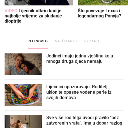
VIDEO
Liječnik otkrio kad je
Što povezuje Lexus i
najbolje vrijeme za skidanje
legendarnog Ponyja?
dioptrije
NAJNOVIJE
NAJČITANIJE
VEZANO
Jedinci imaju jednu vještinu koju
mnoga druga djeca nemaju
Liječnici upozoravaju: Roditelji,
uklonite opasne vodene perle iz
svojih domova
Sve više roditelja uvodi pravilo "bez
zatvorenih vrata". Imaju dobar razlog