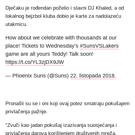
Dječaku je rođendan poželio i slavni DJ Khaled, a od
lokalnog bejzbol kluba dobio je karte za nadolazeću
utakmicu.
How about we celebrate with thousands at our
place! Tickets to Wednesday’s
#SunsVSLakers
game are all yours Teddy! Talk soon!
https://t.co/YL3zjDX9JW
— Phoenix Suns (@Suns)
22. listopada 2018.
Pronašli su se i oni koji ovaj potez smatraju pokušajem
privlačenja pažnje.
“Zvuči kao jadan pokušaj izazivanja suosjećanja i
privlačenja darova korištenjem društvenih mreža.