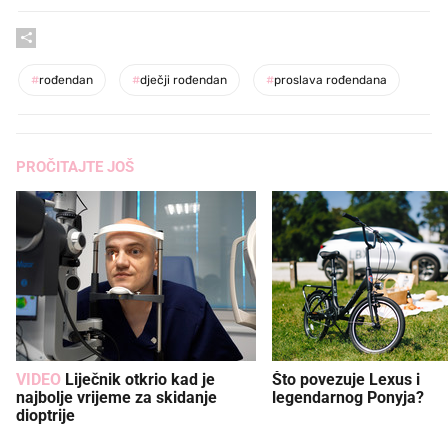
#
rođendan
#
dječji rođendan
#
proslava rođendana
PROČITAJTE JOŠ
VIDEO
Liječnik otkrio kad je
Što povezuje Lexus i
najbolje vrijeme za skidanje
legendarnog Ponyja?
dioptrije