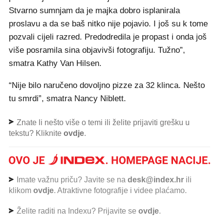
Stvarno sumnjam da je majka dobro isplanirala
proslavu a da se baš nitko nije pojavio. I još su k tome
pozvali cijeli razred. Predodredila je propast i onda još
više posramila sina objavivši fotografiju. Tužno”,
smatra Kathy Van Hilsen.
“Nije bilo naručeno dovoljno pizze za 32 klinca. Nešto
tu smrdi”, smatra Nancy Niblett.
Znate li nešto više o temi ili želite prijaviti grešku u
tekstu? Kliknite
ovdje
.
Imate važnu priču? Javite se na
desk@index.hr
ili
klikom
ovdje
. Atraktivne fotografije i videe plaćamo.
Želite raditi na Indexu? Prijavite se
ovdje
.