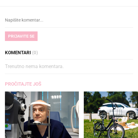
PRIJAVITE SE
KOMENTARI
(0)
Trenutno nema komentara.
PROČITAJTE JOŠ