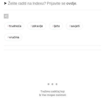
Želite raditi na Indexu? Prijavite se
ovdje
.
#
trudnoća
#
zdravlje
#
ljeto
#
savjeti
#
vrućina
PROČITAJTE JOŠ