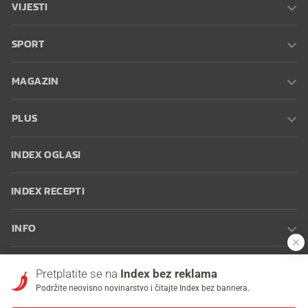
VIJESTI
SPORT
MAGAZIN
PLUS
INDEX OGLASI
INDEX RECEPTI
INFO
Oglašavanje
Zaposli se na Indexu
Kontakt
Impressum
Uvjeti
Pretplatite se na
Index bez reklama
korištenja
Postavke kolačića
Podržite neovisno novinarstvo i čitajte Index bez bannera.