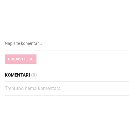
VIDEO
Liječnik otkrio kad je
Što povezuje Lexus i
najbolje vrijeme za skidanje
legendarnog Ponyja?
dioptrije
PRIJAVITE SE
KOMENTARI
(0)
Trenutno nema komentara.
PROČITAJTE JOŠ