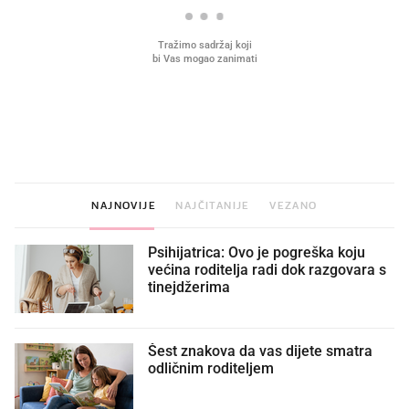
VIDEO
Liječnik otkrio kad je
Što povezuje Lexus i
najbolje vrijeme za skidanje
legendarnog Ponyja?
dioptrije
NAJNOVIJE
NAJČITANIJE
VEZANO
Psihijatrica: Ovo je pogreška koju
većina roditelja radi dok razgovara s
tinejdžerima
Šest znakova da vas dijete smatra
odličnim roditeljem