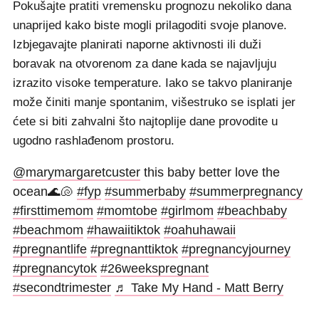
Pokušajte pratiti vremensku prognozu nekoliko dana
unaprijed kako biste mogli prilagoditi svoje planove.
Izbjegavajte planirati naporne aktivnosti ili duži
boravak na otvorenom za dane kada se najavljuju
izrazito visoke temperature. Iako se takvo planiranje
može činiti manje spontanim, višestruko se isplati jer
ćete si biti zahvalni što najtoplije dane provodite u
ugodno rashlađenom prostoru.
@marymargaretcuster
this baby better love the
ocean🌊🐚
#fyp
#summerbaby
#summerpregnancy
#firsttimemom
#momtobe
#girlmom
#beachbaby
#beachmom
#hawaiitiktok
#oahuhawaii
#pregnantlife
#pregnanttiktok
#pregnancyjourney
#pregnancytok
#26weekspregnant
#secondtrimester
♬ Take My Hand - Matt Berry