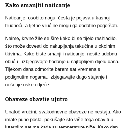
Kako smanjiti naticanje
Naticanje, osobito nogu, česta je pojava u kasnoj
trudnoći, a ljetne vrućine mogu ga dodatno pogoršati.
Naime, krvne žile se šire kako bi se tijelo rashladilo,
što može dovesti do nakupljanja tekućine u okolnim
tkivima. Kako biste smanjili naticanje, nosite udobnu
obuću i izbjegavajte hodanje u najtoplijem dijelu dana.
Tijekom dana odmorite barem sat vremena s
podignutim nogama, izbjegavajte dugo stajanje i
nošenje uske odjeće.
Obaveze obavite ujutro
Unatoč vrućini, svakodnevne obaveze ne nestaju. Ako
imate puno posla, pokušajte što više toga obaviti u
jutarnjim satima kada su temperature niže. Kako dan