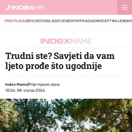
PRETPLATA
ZID
VIJESTI
OGLASI
CIJENE
SPORT
MAGAZIN
RECEPTI
KALENDAR
Trudni ste? Savjeti da vam
ljeto prođe što ugodnije
Index Mame
|
Prije mjesec dana
10:26, 08. srpnja 2026.