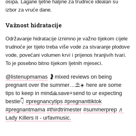
osipa. Lagane ljetne haljine za trudnice idealan su
izbor za vruće dane.
Važnost hidratacije
Održavanje hidratacije iznimno je važno tijekom cijele
trudnoće jer tijelo treba više vode za stvaranje plodove
vode, povećani volumen krvi i prijenos hranjivih tvari.
To je posebno bitno tijekom ljetnih mjeseci.
@listenupmamas
🤰mixed reviews on being
pregnant over the summer…⛱️☀️ here are some
tips to keep in mind🙏save+send to ur expecting
bestie👇
#pregnancytips
#pregnanttiktok
#pregnantmama
#thirdtrimester
#summerprep
♬
Lady Killers II - urfavmusic.