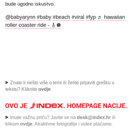
bude ugodno iskustvo.
@babyarynn
#baby
#beach
#viral
#fyp
♬ hawaiian
roller coaster ride - 🎸🪩
Znate li nešto više o temi ili želite prijaviti grešku u
tekstu? Kliknite
ovdje
.
Imate važnu priču? Javite se na
desk@index.hr
ili
klikom
ovdje
. Atraktivne fotografije i videe plaćamo.