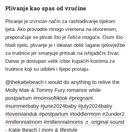
Plivanje kao spas od vrućine
Plivanje je izvrstan način za rashlađivanje tijekom
ljeta. Ako provodite mnogo vremena na otvorenom,
preporučuje se plivati što je češće moguće. Osim što
hladi tijelo, plivanje je i idealan oblik lagane tjelovježbe
za trudnice jer smanjuje pritisak na ishijadični živac.
Danas je dostupan velik izbor kupaćih kostima za
trudnice koji su udobni i lijepo pristaju.
@thekatiebeach
I would do anything to relive the
Molly Mae & Tommy Fury romance while
postpartum
#momsoftiktok
#pregnant
#summerbaby
#june2024baby
#july2024baby
#loveislanduk
#postpartum
#toddlermom
#2under2
#millennialmom
#millennialmoms
♬ original sound
- Katie Beach | mom & lifestyle