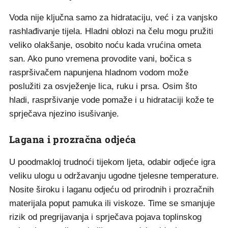
Voda nije ključna samo za hidrataciju, već i za vanjsko
rashlađivanje tijela. Hladni oblozi na čelu mogu pružiti
veliko olakšanje, osobito noću kada vrućina ometa
san. Ako puno vremena provodite vani, bočica s
raspršivačem napunjena hladnom vodom može
poslužiti za osvježenje lica, ruku i prsa. Osim što
hladi, raspršivanje vode pomaže i u hidrataciji kože te
sprječava njezino isušivanje.
Lagana i prozračna odjeća
U poodmakloj trudnoći tijekom ljeta, odabir odjeće igra
veliku ulogu u održavanju ugodne tjelesne temperature.
Nosite široku i laganu odjeću od prirodnih i prozračnih
materijala poput pamuka ili viskoze. Time se smanjuje
rizik od pregrijavanja i sprječava pojava toplinskog